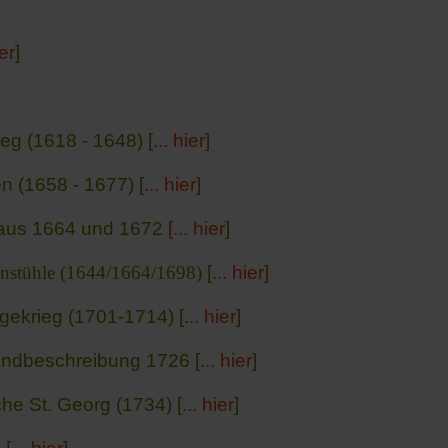
ier
]
ieg (1618 - 1648) [
... hier
]
n (1658 - 1677) [
... hier
]
dhaus 1664 und 1672
[... hier
]
enstühle (1644/1664/1698)
[
... hier
]
lgekrieg (1701-1714) [
... hier
]
andbeschreibung 1726 [
... hier
]
he St. Georg (1734) [
... hier
]