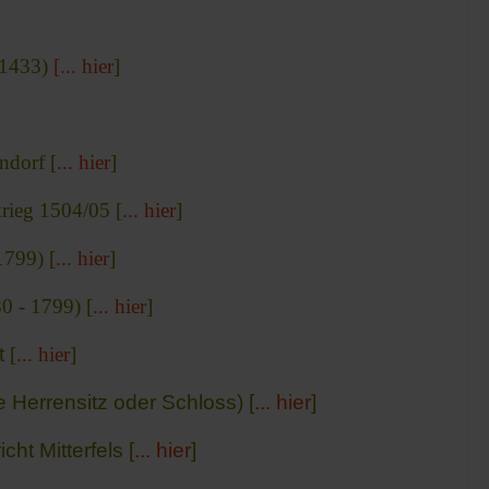
-1433)
[... hier
]
ndorf [
... hier
]
rieg 1504/05 [
... hier
]
1799) [
... hier
]
0 - 1799) [.
.. hier
]
t
[
... hier
]
 Herrensitz oder Schloss) [
... hier
]
ht Mitterfels [
... hier
]