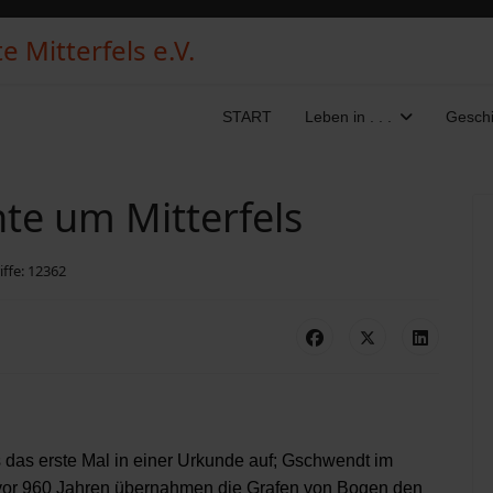
 Mitterfels e.V.
START
Leben in . . .
Geschi
te um Mitterfels
iffe: 12362
s das erste Mal in einer Urkunde auf; Gschwendt im
; vor 960 Jahren übernahmen die Grafen von Bogen den