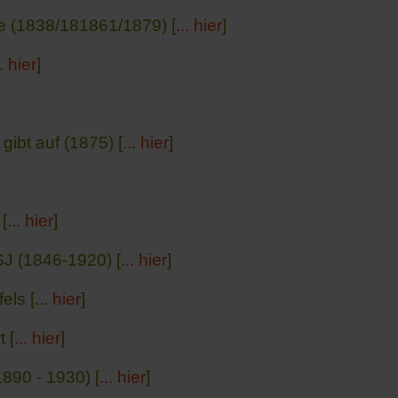
 (1838/181861/1879) [
... hier
]
.. hier
]
ibt auf (1875) [
... hier
]
[
... hier
]
J (1846-1920) [
... hier
]
els [
... hier
]
 [
... hier
]
890 - 1930) [
... hier
]