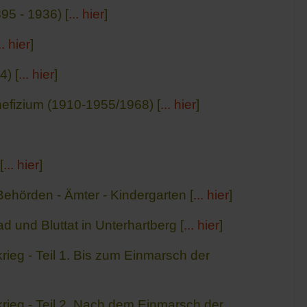
95 - 1936) [
... hier
]
.. hier
]
4) [
... hier
]
nefizium (1910-1955/1968) [
... hier
]
[
... hier
]
Behörden - Ämter - Kindergarten [
... hier
]
 und Bluttat in Unterhartberg [
... hier
]
ieg - Teil 1. Bis zum Einmarsch der
ieg - Teil 2. Nach dem Einmarsch der