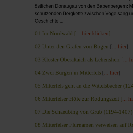
östlichen Donaugau von den Babenbergern; Me
schützenden Bergkette zwischen Vogelsang und 
Geschichte ...
01 Im Nordwald [
... hier klicken
]
02 Unter den Grafen von Bogen
[
... hier
]
03 Kloster Oberaltaich als Lehensherr [
... h
04 Zwei Burgen in Mitterfels
[
... hier
]
05 Mitterfels geht an die Wittelsbacher (124
06 Mitterfelser Höfe zur Rodungszeit [
... h
07 Die Schaeubing von Grub (1194-1407
08 Mitterfelser Flurnamen verweisen auf 