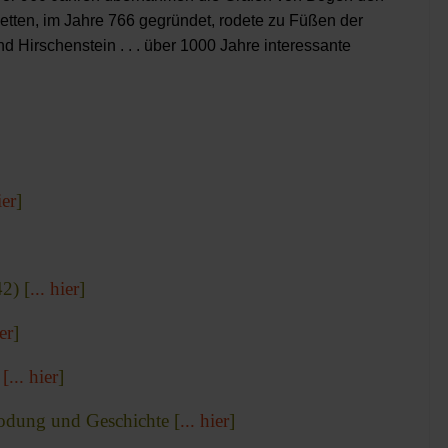
tten, im Jahre 766 gegründet, rodete zu Füßen der
Hirschenstein . . . über 1000 Jahre interessante
ier
]
2) [
... hier
]
ier
]
)
[... hier
]
Rodung und Geschichte [
... hier
]