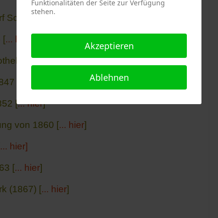
Funktionalitäten der Seite zur Verfügung
stehen.
orf Scheibelsgrub und Außenorte [.
.. hier
]
 [
... hier
]
Akzeptieren
theke (1816/1840) [
... hier
]
Ablehnen
847 [
... hier
]
852 [
... hier
]
ung von 1860 [
... hier
]
... hier]
63 [
... hier
]
rk (1867) [
... hier
]