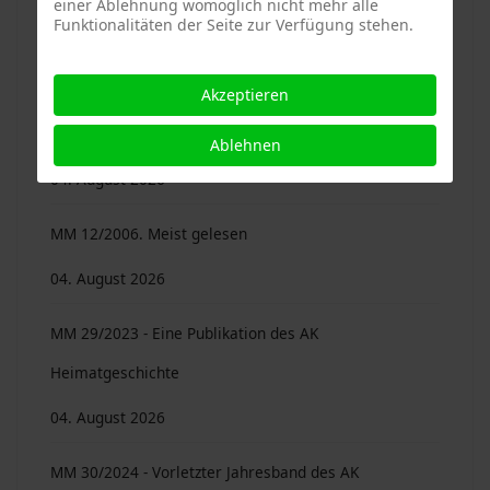
einer Ablehnung womöglich nicht mehr alle
Funktionalitäten der Seite zur Verfügung stehen.
MM 10/2004. Meist gelesen
04. August 2026
Akzeptieren
MM 11/2005. Meist gelesen
Ablehnen
04. August 2026
MM 12/2006. Meist gelesen
04. August 2026
MM 29/2023 - Eine Publikation des AK
Heimatgeschichte
04. August 2026
MM 30/2024 - Vorletzter Jahresband des AK