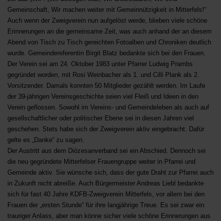
Gemeinschaft, Wir machen weiter mit Gemeinnützigkeit in Mitterfels!“
Auch wenn der Zweigverein nun aufgelöst werde, blieben viele schöne
Erinnerungen an die gemeinsame Zeit, was auch anhand der an diesem
Abend von Tisch zu Tisch gereichten Fotoalben und Chroniken deutlich
wurde. Gemeindereferentin Birgit Blatz bedankte sich bei den Frauen.
Der Verein sei am 24. Oktober 1983 unter Pfarrer Ludwig Prambs
gegründet worden, mit Rosi Weinbacher als 1. und Cilli Plank als 2.
Vorsitzender. Damals konnten 50 Mitglieder gezählt werden. Im Laufe
der 39-jährigen Vereinsgeschichte seien viel Fleiß und Ideen in den
Verein geflossen. Sowohl im Vereins- und Gemeindeleben als auch auf
gesellschaftlicher oder politischer Ebene sei in diesen Jahren viel
geschehen. Stets habe sich der Zweigverein aktiv eingebracht. Dafür
gelte es „Danke“ zu sagen.
Der Austritt aus dem Diözesanverband sei ein Abschied. Dennoch sei
die neu gegründete Mitterfelser Frauengruppe weiter in Pfarrei und
Gemeinde aktiv. Sie wünsche sich, dass der gute Draht zur Pfarrei auch
in Zukunft nicht abreiße. Auch Bürgermeister Andreas Liebl bedankte
sich für fast 40 Jahre KDFB-Zweigverein Mitterfels, vor allem bei den
Frauen der „ersten Stunde“ für ihre langjährige Treue. Es sei zwar ein
trauriger Anlass, aber man könne sicher viele schöne Erinnerungen aus