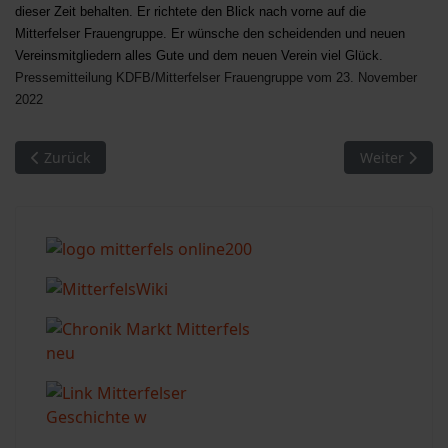
dieser Zeit behalten. Er richtete den Blick nach vorne auf die
Mitterfelser Frauengruppe. Er wünsche den scheidenden und neuen
Vereinsmitgliedern alles Gute und dem neuen Verein viel Glück.
Pressemitteilung KDFB/Mitterfelser Frauengruppe vom 23. November
2022
Vorheriger Beitrag: MiKiJu Mitterfels erhält 750 Euro
Nächster Bei
Zurück
Weiter