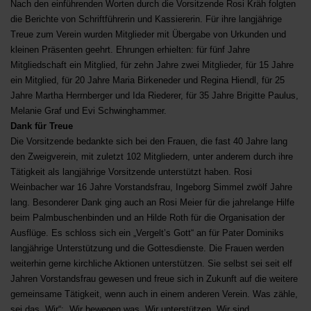
Nach den einführenden Worten durch die Vorsitzende Rosi Kräh folgten
die Berichte von Schriftführerin und Kassiererin. Für ihre langjährige
Treue zum Verein wurden Mitglieder mit Übergabe von Urkunden und
kleinen Präsenten geehrt. Ehrungen erhielten: für fünf Jahre
Mitgliedschaft ein Mitglied, für zehn Jahre zwei Mitglieder, für 15 Jahre
ein Mitglied, für 20 Jahre Maria Birkeneder und Regina Hiendl, für 25
Jahre Martha Herrnberger und Ida Riederer, für 35 Jahre Brigitte Paulus,
Melanie Graf und Evi Schwinghammer.
Dank für Treue
Die Vorsitzende bedankte sich bei den Frauen, die fast 40 Jahre lang
den Zweigverein, mit zuletzt 102 Mitgliedern, unter anderem durch ihre
Tätigkeit als langjährige Vorsitzende unterstützt haben. Rosi
Weinbacher war 16 Jahre Vorstandsfrau, Ingeborg Simmel zwölf Jahre
lang. Besonderer Dank ging auch an Rosi Meier für die jahrelange Hilfe
beim Palmbuschenbinden und an Hilde Roth für die Organisation der
Ausflüge. Es schloss sich ein „Vergelt’s Gott“ an für Pater Dominiks
langjährige Unterstützung und die Gottesdienste. Die Frauen werden
weiterhin gerne kirchliche Aktionen unterstützen. Sie selbst sei seit elf
Jahren Vorstandsfrau gewesen und freue sich in Zukunft auf die weitere
gemeinsame Tätigkeit, wenn auch in einem anderen Verein. Was zähle,
sei das „Wir“: „Wir bewegen was, Wir unterstützen, Wir sind