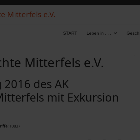
 Mitterfels e.V.
START
Leben in . . .
Geschi
te Mitterfels e.V.
 2016 des AK
tterfels mit Exkursion
riffe: 10837