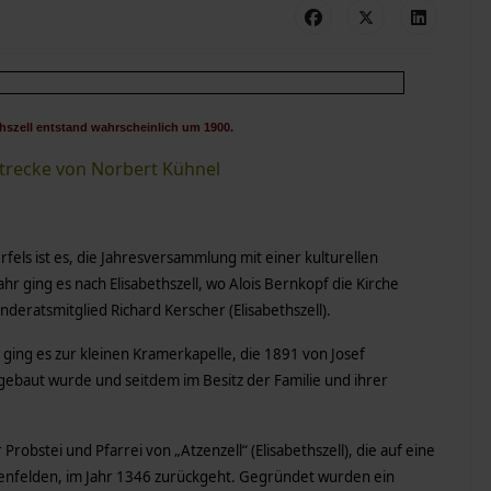
hszell entstand wahrscheinlich um 1900.
strecke von Norbert Kühnel
els ist es, die Jahresversammlung mit einer kulturellen
r ging es nach Elisabethszell, wo Alois Bernkopf die Kirche
nderatsmitglied Richard Kerscher (Elisabethszell).
ging es zur kleinen Kramerkapelle, die 1891 von Josef
gebaut wurde und seitdem im Besitz der Familie und ihrer
robstei und Pfarrei von „Atzenzell“ (Elisabethszell), die auf eine
iesenfelden, im Jahr 1346 zurückgeht. Gegründet wurden ein