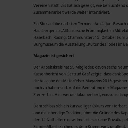
Vereinen statt: „Es hat sich gezeigt, wie befruchtend
Zusammenarbeit werde weiter intensiviert.
Ein Blick auf die nächsten Termine: Am 4. Juni Besuch 
Hausberger zu „Altbaierische Frömmigkeit im Mittelal
Haselbach, Roding, Chammünster; 15. Oktober Führung
Burgmuseum die Ausstellung „Kultur des Todes im Bay
Magazin ist gesichert
Der Arbeitskreis hat 59 Mitglieder, davon sechs Neum
Kassenbericht von Gertrud Graf zeigte, dass dank S
die Ausgabe des Mitterfelser Magazins 2016 gesichert
noch zu haben sind. Auf die Bedeutung der Magazine
Stenzel hin: Hier werde dokumentiert, was sonst läng
Dem schloss sich ein kurzweiliger Exkurs von Herbert
und die lebendige Tradition, über die Gründe des K
den 14 Nothelfern gewidmet ist, sei keine Privatkape
Familie Albertskirchinger, dem Kramerwirt, gepflegt.