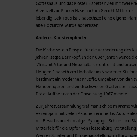
Gotteshaus und das Kloster Elsbetten Zell mit zwei P
Atzenzell zur Pfarrei Haselbach im Gericht Mitterfels
lebendig. Seit 1805 ist Elisabethszell eine eigene Pfa
alte Holzkirche wurde abgerissen.
Anderes Kunstempfinden
Die Kirche sei ein Beispiel für die Veränderung des 
Jahren, sagte Bernkopf. In den 60er Jahren wurde di
‘75) samt Altar und Nebenaltären entfernt und präsentie
Heiligen Elisabeth am Hochaltar im Nazarener-Stil fa
bestimmt ein modernes Kruzifix, umgeben von den zwö
Heiligenfiguren und eindrucksvollen Glasfenstern aus
Prälat Kuffner nach der Einweihung 1967 meinte.
Zur Jahresversammlung traf man sich beim Kramerwirt
Vereinsjahr mit vielen Aktionen erinnerte: Autorenl
mit Besuch von ehemaliger Synagoge, Schloss und S
Mitterfels für die Opfer von Flossenbürg, Vorstellung
Werner Schäfer und Krippenausstellung im Burgmuse