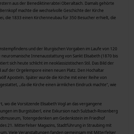
riestern aus der Benediktinerabtei Oberaltaich. Damals gehörte
. Bernkopf machte die wechselvolle Geschichte der Kirche
rrei, die 1833 einen Kirchenneubau für 350 Besucher erhielt, die
Kunstempfindens und der liturgischen Vorgaben im Laufe von 120
e neuromanische Innenausstattung von Sankt Elisabeth (1870 bis
rt sich heute schlicht im neoklassizistischen Stil. Das Bild der
nd auf der Orgelempore einen neuen Platz. Den Hochaltar
lf Aposteln. Später wurde die Kirche mit einer Reihe von
gestattet, „da die Kirche einen ärmlichen Eindruck machte“, wie
, wo die Vorsitzende Elisabeth Vogl an das vergangene
esungen im Burgstüberl, eine Exkursion nach Sulzbach-Rosenberg
tadtmuseum, Totengedenken am Gedenkstein im Friedhof
 des 21. Mitterfelser Magazins, Stadtführung in Straubing mit
um. Viele Veranstaltungen fanden gemeinsam mit Mitterfelser