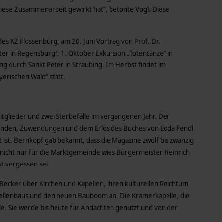
 diese Zusammenarbeit gewirkt hat“, betonte Vogl. Diese
des KZ Flossenbürg; am 20. Juni Vortrag von Prof. Dr.
ter in Regensburg“; 1. Oktober Exkursion „Totentänze“ in
 durch Sankt Peter in Straubing. Im Herbst findet im
erischen Wald“ statt.
itglieder und zwei Sterbefälle im vergangenen Jahr. Der
penden, Zuwendungen und dem Erlös des Buches von Edda Fendl
 ist. Bernkopf gab bekannt, dass die Magazine zwölf bis zwanzig
 nicht nur für die Marktgemeinde wies Bürgermeister Heinrich
st vergessen sei.
 Becker über Kirchen und Kapellen, ihren kulturellen Reichtum
apellenbaus und den neuen Bauboom an. Die Kramerkapelle, die
lle. Sie werde bis heute für Andachten genutzt und von der