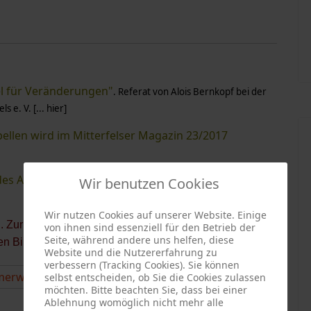
iel für Veränderungen"
. Referat von Alois Bernkopf bei der
s e. V. [
... hier
]
ellen wird im Mitterfelser Magazin 23/2017
es AK Heimatgeschichte Mitterfels mit Exkursion
Wir benutzen Cookies
Wir nutzen Cookies auf unserer Website. Einige
rn. Zur nächsten oder vorhergehenden Bild gelangen Sie
von ihnen sind essenziell für den Betrieb der
Seite, während andere uns helfen, diese
en Bildrand.
Website und die Nutzererfahrung zu
verbessern (Tracking Cookies). Sie können
selbst entscheiden, ob Sie die Cookies zulassen
möchten. Bitte beachten Sie, dass bei einer
Ablehnung womöglich nicht mehr alle