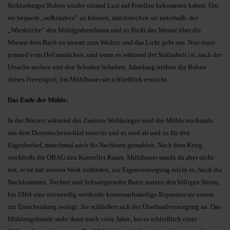
Sicklasberger Buben wieder einmal Lust auf Forellen bekommen haben. Um
sie bequem „aufklauben” zu können, durchstechen sie unterhalb der
„Wieskirche” den Mühlgrabendamm und so fließt das Wasser über die
Wiesen dem Bach zu anstatt zum Weiher, und das Licht geht aus. Nun muss
jemand vom Hof ausrücken, und wenn es während der Stallarbeit ist, nach der
Ursache suchen und den Schaden beheben. Jahrelang treiben die Buben
dieses Frevelspiel, bis Mühlbauer sie schließlich erwischt.
Das Ende der Mühle:
In der Notzeit während des Zweiten Weltkrieges wird die Mühle nochmals
aus dem Dornröschenschlaf erweckt und es wird ab und zu für den
Eigenbedarf, manchmal auch für Nachbarn gemahlen. Nach dem Krieg
erschließt die OBAG den Konzeller Raum. Mühlbauer macht da aber nicht
mit, er ist mit seinem Werk zufrieden, zur Eigenversorgung reicht es. Auch die
Nachkommen, Tochter und Schwiegersohn Baier, nutzen den billigen Strom,
bis 1964 eine notwendig werdende kostenaufwändige Reparatur sie erneut
zur Entscheidung zwingt: Sie schließen sich der Überlandversorgung an. Das
Mühlengebäude steht dann noch viele Jahre, bis es schließlich einer