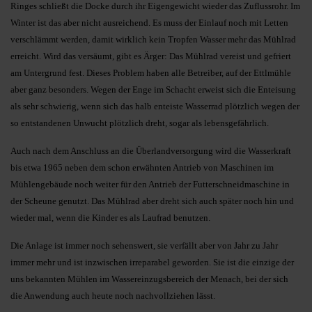
Ringes schließt die Docke durch ihr Eigengewicht wieder das Zuflussrohr. Im
Winter ist das aber nicht ausreichend. Es muss der Einlauf noch mit Letten
verschlämmt werden, damit wirklich kein Tropfen Wasser mehr das Mühlrad
erreicht. Wird das versäumt, gibt es Ärger: Das Mühlrad vereist und gefriert
am Untergrund fest. Dieses Problem haben alle Betreiber, auf der Ettlmühle
aber ganz besonders. Wegen der Enge im Schacht erweist sich die Enteisung
als sehr schwierig, wenn sich das halb enteiste Wasserrad plötzlich wegen der
so entstandenen Unwucht plötzlich dreht, sogar als lebensgefährlich.
Auch nach dem Anschluss an die Überlandversorgung wird die Wasserkraft
bis etwa 1965 neben dem schon erwähnten Antrieb von Maschinen im
Mühlengebäude noch weiter für den Antrieb der Futter­schneidmaschine in
der Scheune genutzt. Das Mühlrad aber dreht sich auch später noch hin und
wieder mal, wenn die Kinder es als Laufrad benutzen.
Die Anlage ist immer noch sehenswert, sie verfällt aber von Jahr zu Jahr
immer mehr und ist inzwischen irreparabel geworden. Sie ist die einzige der
uns bekannten Mühlen im Wassereinzugsbereich der Menach, bei der sich
die Anwendung auch heute noch nachvollziehen lässt.