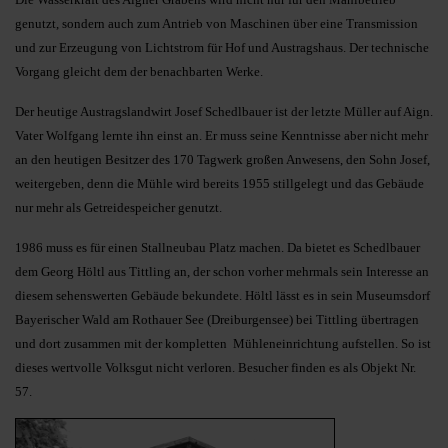
genutzt, sondern auch zum Antrieb von Maschinen über eine Transmission
und zur Erzeugung von Lichtstrom für Hof und Austragshaus. Der technische
Vorgang gleicht dem der benachbarten Werke.
Der heutige Austragslandwirt Josef Schedlbauer ist der letzte Müller auf Aign.
Vater Wolfgang lernte ihn einst an. Er muss seine Kenntnisse aber nicht mehr
an den heutigen Besitzer des 170 Tagwerk großen Anwesens, den Sohn Josef,
weitergeben, denn die Mühle wird bereits 1955 stillgelegt und das Gebäude
nur mehr als Getreidespeicher genutzt.
1986 muss es für einen Stallneubau Platz machen. Da bietet es Schedlbauer
dem Georg Höltl aus Tittling an, der schon vorher mehrmals sein Interesse an
diesem sehenswerten Gebäude bekundete. Höltl lässt es in sein Museumsdorf
Bayerischer Wald am Rothauer See (Dreiburgensee) bei Tittling übertragen
und dort zusammen mit der kompletten Mühleneinrichtung aufstellen. So ist
dieses wertvolle Volksgut nicht verloren. Besucher finden es als Objekt Nr.
57.