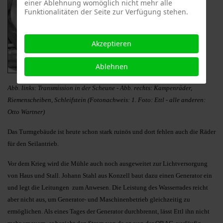
einer Ablehnung womöglich nicht mehr alle
Funktionalitäten der Seite zur Verfügung stehen.
Akzeptieren
Ablehnen
Abb. links: Transmission in der Scheune - Abb. rechts: Kampenräder,
Riemenscheiben, Schleifstein (Fotonachweis: 1. Foto: Ettl - alle anderen:
Otto Wartner)
Das Turmgebäude ist heute schon stark ruinös und dort fehlen auch die Räder
für den Seilantrieb.
Vor dem Krieg wird die Mühle auch noch ausgeweitet zur Lichtversorgung
von Haus und Stall. Johann Stahl aus Konzell baut dazu einen Generator ein
und legt die Leitungen zum Anwesen. Die Leistung des Wasserrades reicht
aber nicht aus, um Generator- und Maschinenbetrieb gleichzeitig zu
ermöglichen. Als eines Tages der Generator durchbrennt, lässt Ettl ihn nicht