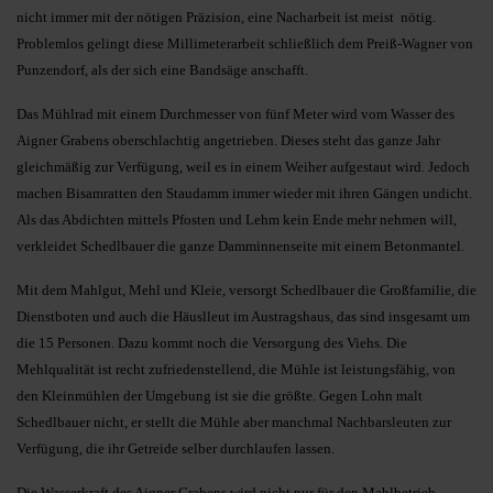
nicht immer mit der nötigen Präzision, eine Nacharbeit ist meist nötig.
Problemlos gelingt diese Millimeterarbeit schließlich dem Preiß-Wagner von
Punzendorf, als der sich eine Bandsäge anschafft.
Das Mühlrad mit einem Durchmesser von fünf Meter wird vom Wasser des
Aigner Grabens oberschlachtig angetrieben. Dieses steht das ganze Jahr
gleichmäßig zur Verfügung, weil es in einem Weiher aufgestaut wird. Jedoch
machen Bisamratten den Staudamm immer wieder mit ihren Gängen undicht.
Als das Abdichten mittels Pfosten und Lehm kein Ende mehr nehmen will,
verkleidet Schedlbauer die ganze Damminnenseite mit einem Betonmantel.
Mit dem Mahlgut, Mehl und Kleie, versorgt Schedlbauer die Großfamilie, die
Dienstboten und auch die Häuslleut im Austragshaus, das sind insgesamt um
die 15 Personen. Dazu kommt noch die Versorgung des Viehs. Die
Mehlqualität ist recht zufriedenstellend, die Mühle ist leistungsfähig, von
den Kleinmühlen der Umgebung ist sie die größte. Gegen Lohn malt
Schedlbauer nicht, er stellt die Mühle aber manchmal Nachbarsleuten zur
Verfügung, die ihr Getreide selber durchlaufen lassen.
Die Wasserkraft des Aigner Grabens wird nicht nur für den Mahlbetrieb