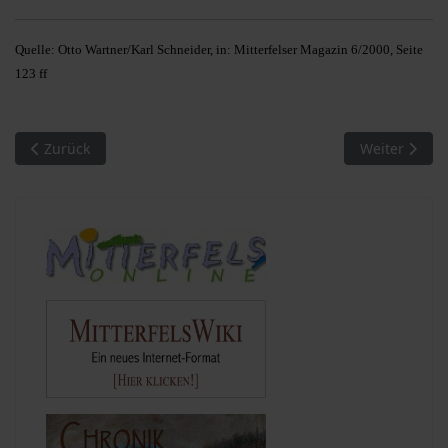
Quelle: Otto Wartner/Karl Schneider, in: Mitterfelser Magazin 6/2000, Seite
123 ff
Vorheriger Beitrag: Begegnung mit Menschen (6). Drei Wandgem
Nächster Bei
Zurück
Weiter