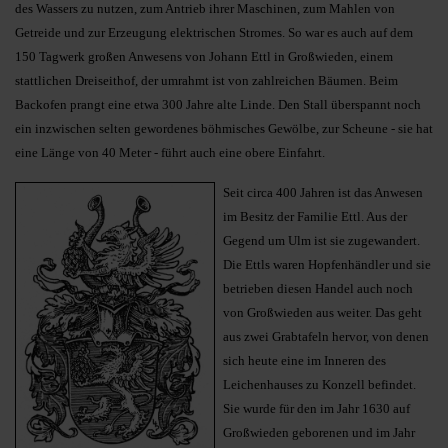
des Wassers zu nutzen, zum Antrieb ihrer Maschinen, zum Mahlen von
Getreide und zur Erzeugung elektrischen Stromes. So war es auch auf dem
150 Tagwerk großen Anwesens von Johann Ettl in Großwieden, einem
stattlichen Dreiseithof, der umrahmt ist von zahlreichen Bäumen. Beim
Backofen prangt eine etwa 300 Jahre alte Linde. Den Stall überspannt noch
ein inzwischen selten gewordenes böhmisches Gewölbe, zur Scheune - sie hat
eine Länge von 40 Meter - führt auch eine obere Einfahrt.
Seit circa 400 Jahren ist das Anwesen
im Besitz der Familie Ettl. Aus der
Gegend um Ulm ist sie zugewandert.
Die Ettls waren Hopfenhändler und sie
betrieben diesen Handel auch noch
von Großwieden aus weiter. Das geht
aus zwei Grabtafeln hervor, von denen
sich heute eine im Inneren des
Leichenhauses zu Konzell befindet.
Sie wurde für den im Jahr 1630 auf
Großwieden geborenen und im Jahr