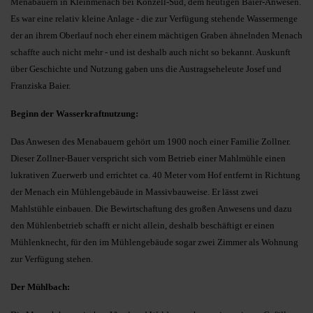
Menabauern in Kleinmenach bei Konzell-Süd, dem heutigen Baier-Anwesen.
Es war eine relativ kleine Anlage - die zur Verfügung stehende Wassermenge
der an ihrem Oberlauf noch eher einem mächtigen Graben ähnelnden Menach
schaffte auch nicht mehr - und ist deshalb auch nicht so bekannt. Auskunft
über Geschichte und Nutzung gaben uns die Austragseheleute Josef und
Franziska Baier.
Beginn der Wasserkraftnutzung:
Das Anwesen des Menabauern gehört um 1900 noch einer Familie Zollner.
Dieser Zollner-Bauer verspricht sich vom Betrieb einer Mahlmühle einen
lukrativen Zuerwerb und errichtet ca. 40 Meter vom Hof entfernt in Richtung
der Menach ein Mühlengebäude in Massivbauweise. Er lässt zwei
Mahlstühle einbauen. Die Bewirtschaftung des großen Anwesens und dazu
den Mühlenbetrieb schafft er nicht allein, deshalb beschäftigt er einen
Mühlenknecht, für den im Mühlengebäude sogar zwei Zimmer als Wohnung
zur Verfügung stehen.
Der Mühlbach: