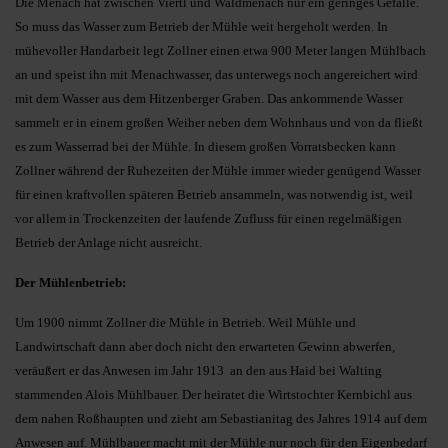
Die Menach hat zwischen Viertl und Waldmenach nur ein geringes Gefälle.
So muss das Wasser zum Betrieb der Mühle weit hergeholt werden. In
mühevoller Handarbeit legt Zollner einen etwa 900 Meter langen Mühlbach
an und speist ihn mit Menachwasser, das unterwegs noch angereichert wird
mit dem Wasser aus dem Hitzenberger Graben. Das ankommende Wasser
sammelt er in einem großen Weiher neben dem Wohnhaus und von da fließt
es zum Wasserrad bei der Mühle. In diesem großen Vorratsbecken kann
Zollner während der Ruhezeiten der Mühle immer wieder genügend Wasser
für einen kraftvollen späteren Betrieb ansammeln, was notwendig ist, weil
vor allem in Trockenzeiten der laufende Zufluss für einen regelmäßigen
Betrieb der Anlage nicht ausreicht.
Der Mühlenbetrieb:
Um 1900 nimmt Zollner die Mühle in Betrieb. Weil Mühle und
Landwirtschaft dann aber doch nicht den erwarteten Gewinn abwerfen,
veräußert er das Anwesen im Jahr 1913 an den aus Haid bei Walting
stammenden Alois Mühlbauer. Der heiratet die Wirtstochter Kernbichl aus
dem nahen Roßhaupten und zieht am Sebastianitag des Jahres 1914 auf dem
Anwesen auf. Mühlbauer macht mit der Mühle nur noch für den Eigenbedarf