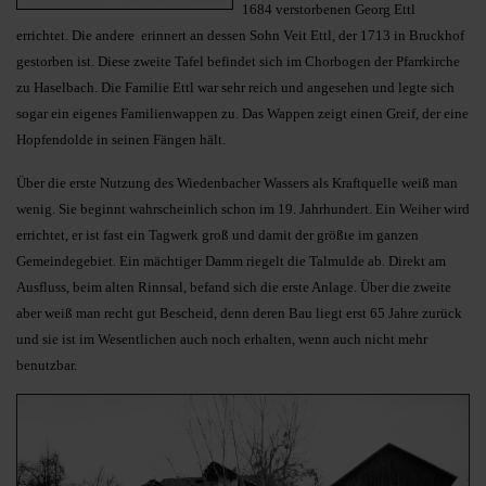
1684 verstorbenen Georg Ettl
errichtet. Die andere erinnert an dessen Sohn Veit Ettl, der 1713 in Bruckhof
gestorben ist. Diese zweite Tafel befindet sich im Chorbogen der Pfarrkirche
zu Haselbach. Die Familie Ettl war sehr reich und angesehen und legte sich
sogar ein eigenes Familienwappen zu. Das Wappen zeigt einen Greif, der eine
Hopfendolde in seinen Fängen hält.
Über die erste Nutzung des Wiedenbacher Wassers als Kraftquelle weiß man
wenig. Sie beginnt wahrscheinlich schon im 19. Jahrhundert. Ein Weiher wird
errichtet, er ist fast ein Tagwerk groß und damit der größte im ganzen
Gemeindegebiet. Ein mächtiger Damm riegelt die Talmulde ab. Direkt am
Ausfluss, beim alten Rinnsal, befand sich die erste Anlage. Über die zweite
aber weiß man recht gut Bescheid, denn deren Bau liegt erst 65 Jahre zurück
und sie ist im Wesentlichen auch noch erhalten, wenn auch nicht mehr
benutzbar.