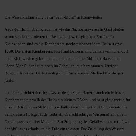
Die Wasserkraftnutzung beim “Sepp-Mohl” in Kleinwieden
Auch der Hof in Kleinwieden ist wie das Nachbaranwesen in Großwieden
schon seit Jahrhunderten im Besitz der jeweils gleichen Familie. In
Kleinwieden sind es die Kienbergers, nachweisbar auf dem Hof seit etwa
1630. Die ersten Kienbergers, Josef und Barbara, sind damals von Ichendorf
nach Kleinwieden gekommen und haben den hier üblichen Hausnamen
“Sepp-Mohl”, der heute noch im Gebrauch ist, übernommen. Jetziger
Besitzer des circa 160 Tagwerk großen Anwesens ist Michael Kienberger
junior.
Um 1923 errichtet der Urgroßvater des jetzigen Bauern, auch ein Michael
Kienberger, unterhalb des Hofes ein kleines E-Werk und baut gleichzeitig für
dessen Betrieb etwa 50 Meter oberhalb einen Stauweiher. Den Generator in
dem kleinen Holzgebäude treibt ein oberschlachtiges Wasserrad mit einem
Durchmesser von drei Meter an. Zur Steigerung des Gefälles ist es so tief, wie
der Abfluss es erlaubt, in die Erde eingelassen. Die Zuleitung des Wassers