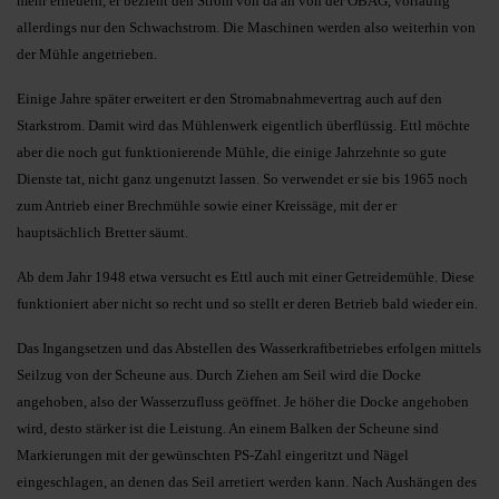
mehr erneuern, er bezieht den Strom von da an von der OBAG, vorläufig
allerdings nur den Schwachstrom. Die Maschinen werden also weiterhin von
der Mühle angetrieben.
Einige Jahre später erweitert er den Stromabnahmevertrag auch auf den
Starkstrom. Damit wird das Mühlenwerk eigentlich überflüssig. Ettl möchte
aber die noch gut funktionierende Mühle, die einige Jahrzehnte so gute
Dienste tat, nicht ganz ungenutzt lassen. So verwendet er sie bis 1965 noch
zum Antrieb einer Brechmühle sowie einer Kreissäge, mit der er
hauptsächlich Bretter säumt.
Ab dem Jahr 1948 etwa versucht es Ettl auch mit einer Getreidemühle. Diese
funktioniert aber nicht so recht und so stellt er deren Betrieb bald wieder ein.
Das Ingangsetzen und das Abstellen des Wasserkraftbetriebes erfolgen mittels
Seilzug von der Scheune aus. Durch Ziehen am Seil wird die Docke
angehoben, also der Wasserzufluss geöffnet. Je höher die Docke angehoben
wird, desto stärker ist die Leistung. An einem Balken der Scheune sind
Markierungen mit der gewünschten PS-Zahl eingeritzt und Nägel
eingeschlagen, an denen das Seil arretiert werden kann. Nach Aushängen des