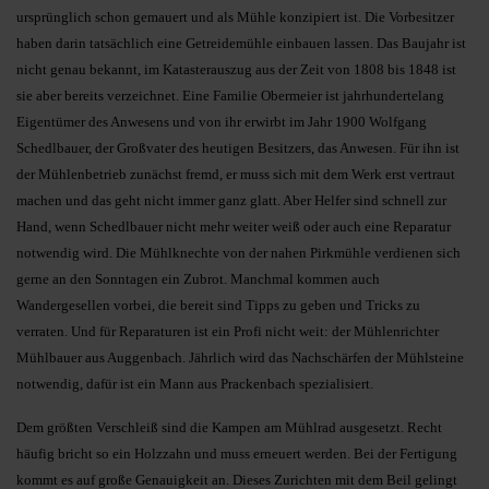
ursprünglich schon gemauert und als Mühle konzipiert ist. Die Vorbesitzer
haben darin tatsächlich eine Getreidemühle einbauen lassen. Das Baujahr ist
nicht genau bekannt, im Katasterauszug aus der Zeit von 1808 bis 1848 ist
sie aber bereits verzeichnet. Eine Familie Obermeier ist jahrhundertelang
Eigentümer des Anwesens und von ihr erwirbt im Jahr 1900 Wolfgang
Schedlbauer, der Großvater des heutigen Besitzers, das Anwesen. Für ihn ist
der Mühlenbetrieb zunächst fremd, er muss sich mit dem Werk erst vertraut
machen und das geht nicht immer ganz glatt. Aber Helfer sind schnell zur
Hand, wenn Schedlbauer nicht mehr weiter weiß oder auch eine Reparatur
notwendig wird. Die Mühlknechte von der nahen Pirkmühle verdienen sich
gerne an den Sonntagen ein Zubrot. Manchmal kommen auch
Wandergesellen vorbei, die bereit sind Tipps zu geben und Tricks zu
verraten. Und für Reparaturen ist ein Profi nicht weit: der Mühlenrichter
Mühlbauer aus Auggenbach. Jährlich wird das Nachschärfen der Mühlsteine
notwendig, dafür ist ein Mann aus Prackenbach spezialisiert.
Dem größten Verschleiß sind die Kampen am Mühlrad ausgesetzt. Recht
häufig bricht so ein Holzzahn und muss erneuert werden. Bei der Fertigung
kommt es auf große Genauigkeit an. Dieses Zurichten mit dem Beil gelingt