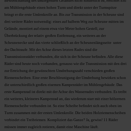
Bewirtschaftung des umliegenden Geländes nicht hinderlich ist, errichtet Ettl
am Mühlengebäude einen hohen Turm und direkt unter der Turmspitze
bringt er die erste Umlenkrolle an. Bis zur Transmission in der Scheune sind
drei weitere Räder notwendig: eines auf halbem Weg zur Scheune mitten im
Gelände, montiert auf einem etwa vier Meter hohen Gestell, zur
Überbrückung der relativ großen Entfernung, ein weiteres an der
Scheunenecke und das vierte schließlich an der Scheunenlängsseite unter
der Dachtraufe. Mit der Achse dieses letzten Rades sind die
Transmissionsräder verbunden, die sich in der Scheune befinden. Alle diese
Räder sind heute noch vorhanden, genauso wie die Transmission mit den drei
zur Erreichung der gewünschten Umdrehungszahl verschieden großen
Riemenscheiben. Eine erste Beschleunigung der Umdrehung bewirken schon
die unterschiedlich großen eisernen Kampenräder im Mühlengebäude. Das
erste Kampenrad ist direkt mit der Achse des Wasserrades verbunden. Es treibt
ein weiteres, kleineres Kampenrad an, das wiederum starr mit einer hölzernen
Riemenscheibe verbunden ist. So eine Scheibe befindet sich auch oben im
Turm zusammen mit der ersten Umlenkrolle. Die beiden Holzriemenscheiben
verbindet ein Treibriemen. Kompliziert das Ganze? Ja, gewiss! 11 Räder
müssen immer zugleich rotieren, damit eine Maschine läuft.