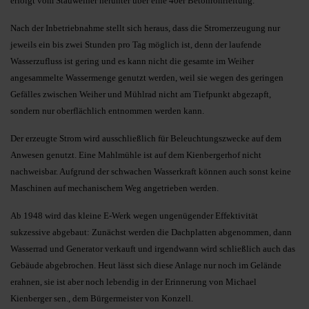
erfolgt vom Stauweiher herunter über eine 40er Betonrohrleitung.
Nach der Inbetriebnahme stellt sich heraus, dass die Stromerzeugung nur
jeweils ein bis zwei Stunden pro Tag möglich ist, denn der laufende
Wasserzufluss ist gering und es kann nicht die gesamte im Weiher
angesammelte Wassermenge genutzt werden, weil sie wegen des geringen
Gefälles zwischen Weiher und Mühlrad nicht am Tiefpunkt abgezapft,
sondern nur oberflächlich entnommen werden kann.
Der erzeugte Strom wird ausschließlich für Beleuchtungszwecke auf dem
Anwesen genutzt. Eine Mahlmühle ist auf dem Kienbergerhof nicht
nachweisbar. Aufgrund der schwachen Wasserkraft können auch sonst keine
Maschinen auf mechanischem Weg angetrieben werden.
Ab 1948 wird das kleine E-Werk wegen ungenügender Effektivität
sukzessive abgebaut: Zunächst werden die Dachplatten abgenommen, dann
Wasserrad und Generator verkauft und irgendwann wird schließlich auch das
Gebäude abgebrochen. Heut lässt sich diese Anlage nur noch im Gelände
erahnen, sie ist aber noch lebendig in der Erinnerung von Michael
Kienberger sen., dem Bürgermeister von Konzell.