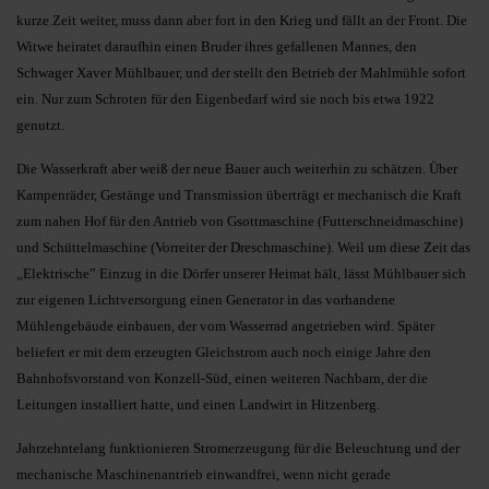
kurze Zeit weiter, muss dann aber fort in den Krieg und fällt an der Front. Die
Witwe heiratet daraufhin einen Bruder ihres gefallenen Mannes, den
Schwager Xaver Mühlbauer, und der stellt den Betrieb der Mahlmühle sofort
ein. Nur zum Schroten für den Eigenbedarf wird sie noch bis etwa 1922
genutzt.
Die Wasserkraft aber weiß der neue Bauer auch weiterhin zu schätzen. Über
Kampenräder, Gestänge und Transmission überträgt er mechanisch die Kraft
zum nahen Hof für den Antrieb von Gsottmaschine (Futterschneidmaschine)
und Schüttelmaschine (Vorreiter der Dreschmaschine). Weil um diese Zeit das
„Elektrische” Einzug in die Dörfer unserer Heimat hält, lässt Mühlbauer sich
zur eigenen Lichtversorgung einen Generator in das vorhandene
Mühlengebäude einbauen, der vom Wasserrad angetrieben wird. Später
beliefert er mit dem erzeugten Gleichstrom auch noch einige Jahre den
Bahnhofsvorstand von Konzell-Süd, einen weiteren Nachbarn, der die
Leitungen installiert hatte, und einen Landwirt in Hitzenberg.
Jahrzehntelang funktionieren Stromerzeugung für die Beleuchtung und der
mechanische Maschinenantrieb einwandfrei, wenn nicht gerade