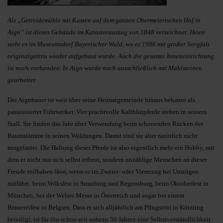
Als „Getreidemühle mit Kasten auf dem ganzen Obermeierischen Hof in
Aign” ist dieses Gebäude im Katasterauszug von 1848 verzeichnet. Heute
steht es im Museumsdorf Bayerischer Wald, wo es 1986 mit großer Sorgfalt
originalgetreu wieder aufgebaut wurde. Auch die gesamte Inneneinrichtung
ist noch vorhanden. In Aign wurde noch ausschließlich mit Mahlsteinen
gearbeitet.
Der Aignbauer ist weit über seine Heimatgemeinde hinaus bekannt als
passionierter Fuhrwerker. Vier prachtvolle Kaltblutpferde stehen in seinem
Stall. Sie finden das Jahr über Verwendung beim schonenden Rücken der
Baumstämme in seinen Waldungen. Damit sind sie aber natürlich nicht
ausgelastet. Die Haltung dieser Pferde ist also eigentlich mehr ein Hobby, mit
dem er nicht nur sich selbst erfreut, sondern unzählige Menschen an dieser
Freude teilhaben lässt, wenn er im Zweier- oder Viererzug bei Umzügen
mitfährt: beim Volksfest in Straubing und Regensburg, beim Oktoberfest in
München, bei der Welser Messe in Österreich und sogar bei einem
Brauereifest in Belgien. Dass er sich alljährlich am Pfingstritt in Kötzting
beteiligt, ist für ihn schon seit nahezu 50 Jahren eine Selbstverständlichkeit.