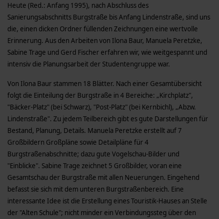
Heute (Red.: Anfang 1995), nach Abschluss des
Sanierungsabschnitts Burgstraße bis Anfang Lindenstraße, sind uns
die, einen dicken Ordner füllenden Zeichnungen eine wertvolle
Erinnerung. Aus den Arbeiten von Ilona Baur, Manuela Peretzke,
Sabine Trage und Gerd Fischer erfahren wir, wie weitgespannt und
intensiv die Planungsarbeit der Studentengruppe war.
Von Ilona Baur stammen 18 Blätter. Nach einer Gesamtübersicht
folgt die Einteilung der Burgstraße in 4 Bereiche: „Kirchplatz",
"Bäcker-Platz" (bei Schwarz), "Post-Platz" (bei Kernbichl), „Abzw.
Lindenstraße". Zu jedem Teilbereich gibt es gute Darstellungen für
Bestand, Planung, Details. Manuela Peretzke erstellt auf 7
Großbildern Großpläne sowie Detailpläne für 4
Burgstraßenabschnitte; dazu gute Vogelschau-Bilder und
"Einblicke". Sabine Trage zeichnet 5 Großbilder, voran eine
Gesamtschau der Burgstraße mit allen Neuerungen. Eingehend
befasst sie sich mit dem unteren Burgstraßenbereich. Eine
interessante Idee ist die Erstellung eines Touristik-Hauses an Stelle
der "Alten Schule"; nicht minder ein Verbindungssteg über den