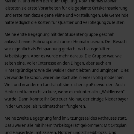
Markelin, und ihrem Betreuer Dipl.-Ing. RBM Thomas Molnar
leisteten sie erste Vorarbeiten für die geplante Ortskernsanierung
und erstellten dazu eigene Pläne und Vorstellungen. Die Gemeinde
hatte lediglich die Kosten für Quartier und Verpflegung zu leisten.
Meine erste Begegnung mit der Studentengruppe geschah
anlässlich einer Führung durch unser Heimatmuseum. Der Besuch
war eigentlich als Entspannung gedacht nach ausgefüllten
Arbeitstagen. Aber es wurde mehr daraus. Die Gruppe war, wie
selten eine, voller Interesse an den Dingen, aber auch am
Hintergründigen: Wie die Waldler damit lebten und umgingen. Dies
verwunderte schon, waren sie doch alle in einer völlig modernen
Welt und in anderen Landschaftsbereichen groß geworden. Auch
Heiterkeit kam nicht zu kurz, wenn es mitunter allzu „Waldlerisch"
wurde. Dann konnte ihr Betreuer Molnar, der einzige Niederbayer
in der Gruppe, als "Dolmetscher" fungieren.
Meine zweite Begegnung fand im Sitzungssaal des Rathauses statt.
Dazu waren alle mit ihrem "Arbeitsgerät" gekommen: Mit Ortsplan
und Häuserliste, mit Skizzen, Notizen und Schreibblocks. Und