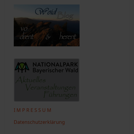
I M P R E S S U M
Datenschutzerklärung