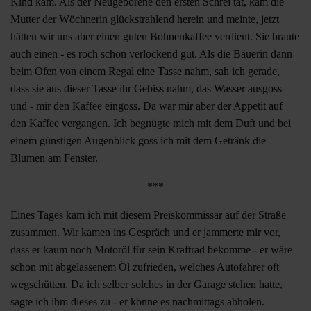
Kind kam. Als der Neugeborene den ersten Schrei tat, kam die
Mutter der Wöchnerin glückstrahlend herein und meinte, jetzt
hätten wir uns aber einen guten Bohnenkaffee verdient. Sie braute
auch einen - es roch schon verlockend gut. Als die Bäuerin dann
beim Ofen von einem Regal eine Tasse nahm, sah ich gerade,
dass sie aus dieser Tasse ihr Gebiss nahm, das Wasser ausgoss
und - mir den Kaffee eingoss. Da war mir aber der Appetit auf
den Kaffee vergangen. Ich begnügte mich mit dem Duft und bei
einem günstigen Augenblick goss ich mit dem Getränk die
Blumen am Fenster.
***
Eines Tages kam ich mit diesem Preiskommissar auf der Straße
zusammen. Wir kamen ins Gespräch und er jammerte mir vor,
dass er kaum noch Motoröl für sein Kraftrad bekomme - er wäre
schon mit abgelassenem Öl zufrieden, welches Autofahrer oft
wegschütten. Da ich selber solches in der Garage stehen hatte,
sagte ich ihm dieses zu - er könne es nachmittags abholen.