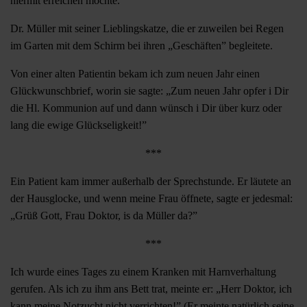
hiermit erreichen möchte.
Dr. Müller mit seiner Lieblingskatze, die er zuweilen bei Regen
im Garten mit dem Schirm bei ihren „Geschäften” begleitete.
Von einer alten Patientin bekam ich zum neuen Jahr einen
Glückwunschbrief, worin sie sagte: „Zum neuen Jahr opfer i Dir
die Hl. Kommunion auf und dann wünsch i Dir über kurz oder
lang die ewige Glückseligkeit!”
***
Ein Patient kam immer außerhalb der Sprechstunde. Er läutete an
der Hausglocke, und wenn meine Frau öffnete, sagte er jedesmal:
„Grüß Gott, Frau Doktor, is da Müller da?”
***
Ich wurde eines Tages zu einem Kranken mit Harnverhaltung
gerufen. Als ich zu ihm ans Bett trat, meinte er: „Herr Doktor, ich
kann meine Notzucht nicht verrichten!” (Er meinte natürlich seine