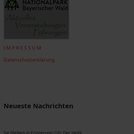
I M P R E S S U M
Datenschutzerklärung
Neueste Nachrichten
Sie bleiben in Erinnerung (10): Der Heibl