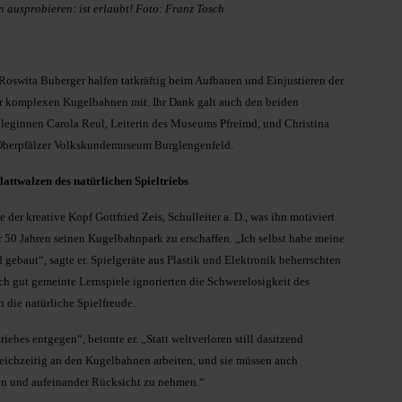
ausprobieren: ist erlaubt! Foto: Franz Tosch
Roswita Buberger halfen tatkräftig beim Aufbauen und Einjustieren der
r komplexen Kugelbahnen mit. Ihr Dank galt auch den beiden
eginnen Carola Reul, Leiterin des Museums Pfreimd, und Christina
 Oberpfälzer Volkskundemuseum Burglengenfeld.
attwalzen des natürlichen Spieltriebs
 der kreative Kopf Gottfried Zeis, Schulleiter a. D., was ihn motiviert
er 50 Jahren seinen Kugelbahnpark zu erschaffen. „Ich selbst habe meine
 gebaut“, sagte er. Spielgeräte aus Plastik und Elektronik beherrschten
ch gut gemeinte Lernspiele ignorierten die Schwerelosigkeit des
n die natürliche Spielfreude.
ebes entgegen“, betonte er. „Statt weltverloren still dasitzend
eichzeitig an den Kugelbahnen arbeiten, und sie müssen auch
en und aufeinander Rücksicht zu nehmen.“