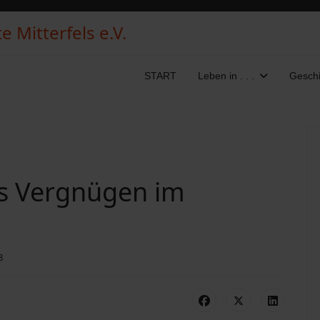
 Mitterfels e.V.
START
Leben in . . .
Geschi
es Vergnügen im
8