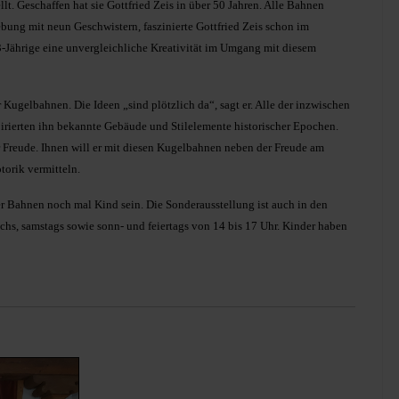
. Geschaffen hat sie Gottfried Zeis in über 50 Jahren. Alle Bahnen
ung mit neun Geschwistern, faszinierte Gottfried Zeis schon im
83-Jährige eine unvergleichliche Kreativität im Umgang mit diesem
r Kugelbahnen. Die Ideen „sind plötzlich da“, sagt er. Alle der inzwischen
rierten ihn bekannte Gebäude und Stilelemente historischer Epochen.
r Freude. Ihnen will er mit diesen Kugelbahnen neben der Freude am
orik vermitteln.
 Bahnen noch mal Kind sein. Die Sonderausstellung ist auch in den
hs, samstags sowie sonn- und feiertags von 14 bis 17 Uhr. Kinder haben