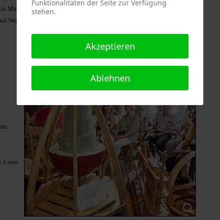
Funktionalitäten der Seite zur Verfügung
tin Martina Kögl-Wiethaler und der Kulturbeauftragte der Marktgemeinde
stehen.
Paul Wintermeier.
Akzeptieren
Ablehnen
mit
e Luise