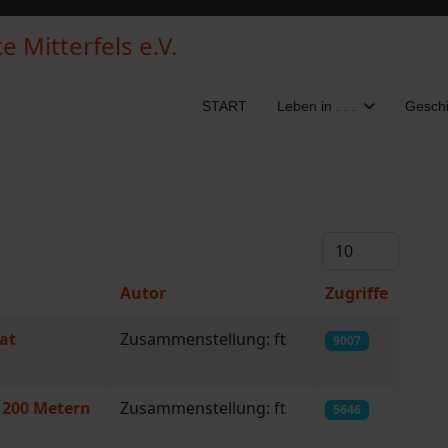
 Mitterfels e.V.
START
Leben in . . .
Geschi
Anzeige #
Autor
Zugriffe
at
Zusammenstellung: ft
9007
 200 Metern
Zusammenstellung: ft
5646