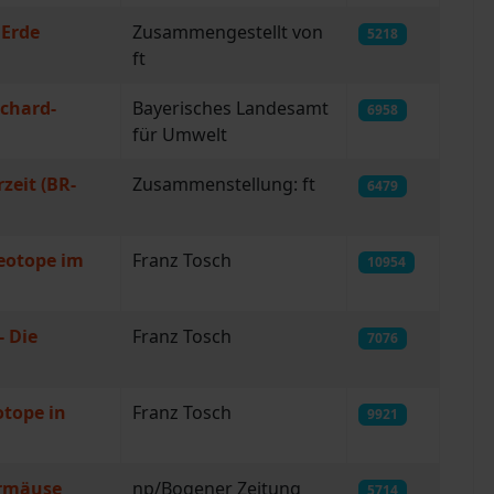
 Erde
Zusammengestellt von
5218
ft
ichard-
Bayerisches Landesamt
6958
für Umwelt
zeit (BR-
Zusammenstellung: ft
6479
Geotope im
Franz Tosch
10954
- Die
Franz Tosch
7076
tope in
Franz Tosch
9921
ermäuse
np/Bogener Zeitung
5714