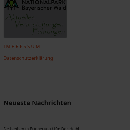
I M P R E S S U M
Datenschutzerklärung
Neueste Nachrichten
Sie bleiben in Erinnerung (10): Der Heibl