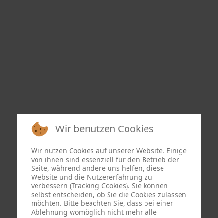
Wir benutzen Cookies
Wir nutzen Cookies auf unserer Website. Einige
von ihnen sind essenziell für den Betrieb der
Seite, während andere uns helfen, diese
Website und die Nutzererfahrung zu
verbessern (Tracking Cookies). Sie können
selbst entscheiden, ob Sie die Cookies zulassen
möchten. Bitte beachten Sie, dass bei einer
Ablehnung womöglich nicht mehr alle