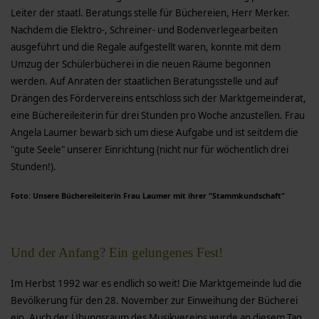
Leiter der staatl. Beratungs stelle für Büchereien, Herr Merker.
Nachdem die Elektro-, Schreiner- und Bodenverlegearbeiten
ausgeführt und die Regale aufgestellt waren, konnte mit dem
Umzug der Schülerbücherei in die neuen Räume begonnen
werden. Auf Anraten der staatlichen Beratungsstelle und auf
Drängen des Fördervereins entschloss sich der Marktgemeinderat,
eine Büchereileiterin für drei Stunden pro Woche anzustellen. Frau
Angela Laumer bewarb sich um diese Aufgabe und ist seitdem die
"gute Seele" unserer Einrichtung (nicht nur für wöchentlich drei
Stunden!).
Foto: Unsere Büchereileiterin Frau Laumer mit ihrer "Stammkundschaft"
Und der Anfang? Ein gelungenes Fest!
Im Herbst 1992 war es endlich so weit! Die Marktgemeinde lud die
Bevölkerung für den 28. November zur Einweihung der Bücherei
ein. Auch der Übungsraum des Musikvereins wurde an diesem Tag