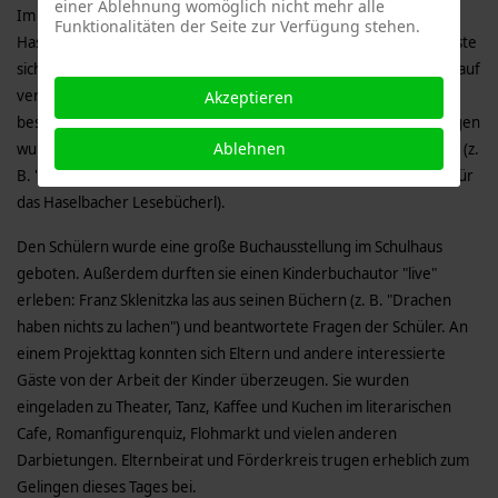
einer Ablehnung womöglich nicht mehr alle
Im Frühjahr 1992 führte die gesamte Volksschule Mitterfels-
Funktionalitäten der Seite zur Verfügung stehen.
Haselbach das Projekt "Rund ums Buch" durch. Jede Klasse befasste
sich mit einem literarischen Thema und präsentierte ihre Arbeit auf
verschiedenartige Weise. Klassenzimmer wurden nach einem
Akzeptieren
bestimmten Motto gestaltet (z. B. Gespensterhöhle), Ausstellungen
Ablehnen
wurden aufgebaut (z. B. Ägypten), Rollenspiele wurden eingeübt (z.
B. "Dunkelrote Rosen"), Geschichten wurden geschrieben (z. B. für
das Haselbacher Lesebücherl).
Den Schülern wurde eine große Buchausstellung im Schulhaus
geboten. Außerdem durften sie einen Kinderbuchautor "live"
erleben: Franz Sklenitzka las aus seinen Büchern (z. B. "Drachen
haben nichts zu lachen") und beantwortete Fragen der Schüler. An
einem Projekttag konnten sich Eltern und andere interessierte
Gäste von der Arbeit der Kinder überzeugen. Sie wurden
eingeladen zu Theater, Tanz, Kaffee und Kuchen im literarischen
Cafe, Romanfigurenquiz, Flohmarkt und vielen anderen
Darbietungen. Elternbeirat und Förderkreis trugen erheblich zum
Gelingen dieses Tages bei.