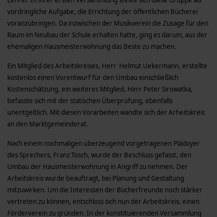
Lehrer. In ihrer ersten Versammlung stellte sich diese Gruppe als
vordringliche Aufgabe, die Errichtung der öffentlichen Bücherei
voranzubringen. Da inzwischen der Musikverein die Zusage für den
Raum im Neubau der Schule erhalten hatte, ging es darum, aus der
ehemaligen Hausmeisterwohnung das Beste zu machen.
Ein Mitglied des Arbeitskreises, Herr Helmut Uekermann, erstellte
kostenlos einen Vorentwurf für den Umbau einschließlich
Kostenschätzung, ein weiteres Mitglied, Herr Peter Sirowatka,
befasste sich mit der statischen Überprüfung, ebenfalls
unentgeltlich. Mit diesen Vorarbeiten wandte sich der Arheitskreis
an den Marktgemeinderat.
Nach einem nochmaligen überzeugend vorgetragenen Plädoyer
des Sprechers, Franz Tosch, wurde der Beschluss gefasst, den
Umbau der Hausmeisterwohnung in Angriff zu nehmen. Der
Arbeitskreis wurde beauftragt, bei Planung und Gestaltung
mitzuwirken. Um die Interessen der Bücherfreunde noch stärker
vertreten zu können, entschloss sich nun der Arbeitskreis. einen
Förderverein zu gründen. In der konstituierenden Versammlung