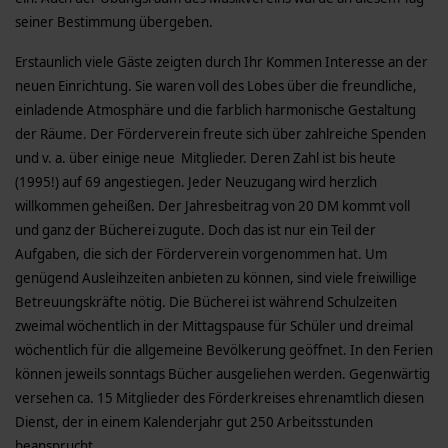
seiner Bestimmung übergeben.
Erstaunlich viele Gäste zeigten durch Ihr Kommen Interesse an der
neuen Einrichtung. Sie waren voll des Lobes über die freundliche,
einladende Atmosphäre und die farblich harmonische Gestaltung
der Räume. Der Förderverein freute sich über zahlreiche Spenden
und v. a. über einige neue Mitglieder. Deren Zahl ist bis heute
(1995!) auf 69 angestiegen. Jeder Neuzugang wird herzlich
willkommen geheißen. Der Jahresbeitrag von 20 DM kommt voll
und ganz der Bücherei zugute. Doch das ist nur ein Teil der
Aufgaben, die sich der Förderverein vorgenommen hat. Um
genügend Ausleihzeiten anbieten zu können, sind viele freiwillige
Betreuungskräfte nötig. Die Bücherei ist während Schulzeiten
zweimal wöchentlich in der Mittagspause für Schüler und dreimal
wöchentlich für die allgemeine Bevölkerung geöffnet. In den Ferien
können jeweils sonntags Bücher ausgeliehen werden. Gegenwärtig
versehen ca. 15 Mitglieder des Förderkreises ehrenamtlich diesen
Dienst, der in einem Kalenderjahr gut 250 Arbeitsstunden
beansprucht.