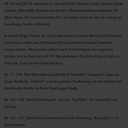
30 1/8 und 30 1/9 wanderten an das nördliche Ortsende, heute Aschaer Straße
4 (ehem. Altschäffl), Haselbacher Straße 1 (Bade) und Bayerwaldstraße 26
(Hösl-Haus). Die Schlussnummer 30 1/10 wurde wieder in den Ort verlegt zu
Straubinger Straße 4 (Hafner).
In den dreißiger Jahren, als schon über hundert solcher Bruchzahl-Nummern
existierten, wurde eine völlig neue Durchnummerierung der Gemeinde
vorgenommen. Nun konnte endlich auch Scheibelsgrub mit eingereiht
werden, und so kam man auf 230 Hausnummern. Die Einteilung erfolgte in
Sektoren rund um den Gemeindekern:
Nr. 1 - 118: Dorf Mitterfels einschließlich Talmühle, Schoppiehl, dazu die
junge Siedlung „Waldeck“ und der gesamte Straßenzug von der Aschaer und
Haselbacher Straße bis Ende Straubinger Straße.
Nr. 119 - 149: Dorf Scheibelsgrub, von der „Voglhöhe” bis Steinrießl und
Talweg.
Nr. 150 - 157: Südlicher Gemeindebereich mit Herrnberg, Neumühle (153),
Kreuzkirchen.