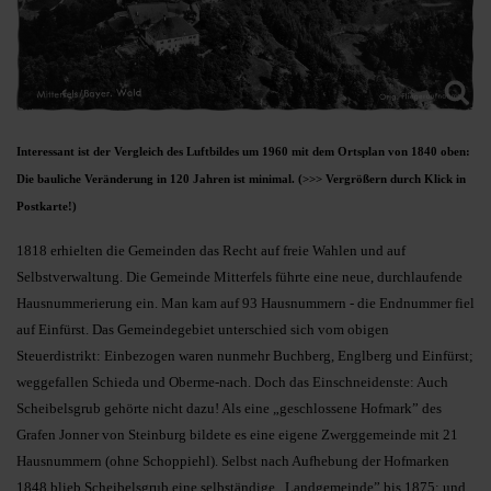
Interessant ist der Vergleich des Luftbildes um 1960 mit dem Ortsplan von 1840 oben:
Die bauliche Veränderung in 120 Jahren ist minimal.
(>>> Vergrößern durch Klick in
Postkarte!)
1818 erhielten die Gemeinden das Recht auf freie Wahlen und auf
Selbstverwaltung. Die Gemeinde Mitterfels führte eine neue, durchlaufende
Hausnummerierung ein. Man kam auf 93 Hausnummern - die Endnummer fiel
auf Einfürst. Das Gemeindegebiet unterschied sich vom obigen
Steuerdistrikt: Einbezogen waren nunmehr Buchberg, Englberg und Einfürst;
weggefallen Schieda und Oberme-nach. Doch das Einschneidenste: Auch
Scheibelsgrub gehörte nicht dazu! Als eine „geschlossene Hofmark” des
Grafen Jonner von Steinburg bildete es eine eigene Zwerggemeinde mit 21
Hausnummern (ohne Schoppiehl). Selbst nach Aufhebung der Hofmarken
1848 blieb Scheibelsgrub eine selbständige „Landgemeinde” bis 1875; und