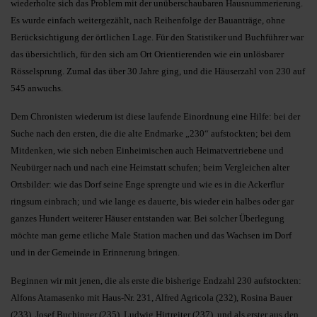
wiederholte sich das Problem mit der unüberschaubaren Hausnummerierung.
Es wurde einfach weitergezählt, nach Reihenfolge der Bauanträge, ohne
Berücksichtigung der örtlichen Lage. Für den Statistiker und Buchführer war
das übersichtlich, für den sich am Ort Orientierenden wie ein unlösbarer
Rösselsprung. Zumal das über 30 Jahre ging, und die Häuserzahl von 230 auf
545 anwuchs.
Dem Chronisten wiederum ist diese laufende Einordnung eine Hilfe: bei der
Suche nach den ersten, die die alte Endmarke „230“ aufstockten; bei dem
Mitdenken, wie sich neben Einheimischen auch Heimatvertriebene und
Neubürger nach und nach eine Heimstatt schufen; beim Vergleichen alter
Ortsbilder: wie das Dorf seine Enge sprengte und wie es in die Ackerflur
ringsum einbrach; und wie lange es dauerte, bis wieder ein halbes oder gar
ganzes Hundert weiterer Häuser entstanden war. Bei solcher Überlegung
möchte man gerne etliche Male Station machen und das Wachsen im Dorf
und in der Gemeinde in Erinnerung bringen.
Beginnen wir mit jenen, die als erste die bisherige Endzahl 230 aufstockten:
Alfons Atamasenko mit Haus-Nr. 231, Alfred Agricola (232), Rosina Bauer
(233), Josef Buchinger (235), Ludwig Hirtreiter (237), und als erster aus den