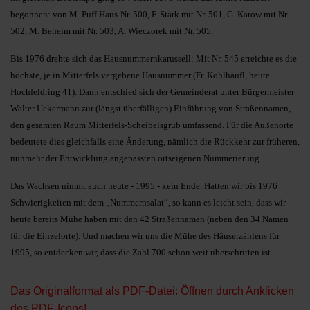
begonnen: von M. Puff Haus-Nr. 500, F. Stärk mit Nr. 501, G. Karow mit Nr.
502, M. Beheim mit Nr. 503, A. Wieczorek mit Nr. 505.
Bis 1976 drehte sich das Hausnummernkarussell: Mit Nr. 545 erreichte es die
höchste, je in Mitterfels vergebene Hausnummer (Fr. Kohlhäufl, heute
Hochfeldring 41). Dann entschied sich der Gemeinderat unter Bürgermeister
Walter Uekermann zur (längst überfälligen) Einführung von Straßennamen,
den gesamten Raum Mitterfels-Scheibelsgrub umfassend. Für die Außenorte
bedeutete dies gleichfalls eine Änderung, nämlich die Rückkehr zur früheren,
nunmehr der Entwicklung angepassten ortseigenen Nummerierung.
Das Wachsen nimmt auch heute - 1995 - kein Ende. Hatten wir bis 1976
Schwierigkeiten mit dem „Nummernsalat“, so kann es leicht sein, dass wir
heute bereits Mühe haben mit den 42 Straßennamen (neben den 34 Namen
für die Einzelorte). Und machen wir uns die Mühe des Häuserzählens für
1995, so entdecken wir, dass die Zahl 700 schon weit überschritten ist.
Das Originalformat als PDF-Datei: Öffnen durch Anklicken
des PDF-Icons!