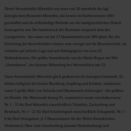
Dieser Steuerdistrikt Mitterfels war einer von 50 innerhalb des kgl.
(königlichen) Rentamts Mitterfels, das bereits im Kurfürstentum 1803
geschaffen und als selbständige Behörde aus der landgerichtlichen Hoheit
herausgelöst war. Der Amtsbereich des Rentamts entsprach dem des
Landgerichts - das waren um die 15 Quadratmeilen (rd. 800 qkm). Bei der
Einteilung der Steuerdistrikte schaute man weniger auf die Bewohnerzahl, als
vielmehr auf örtliche Lage und auf Abhängigkeit von etwa 20
Hofmarksherren. Der größte Steuerdistrikt war der Markt Bogen mit 904
„Unterthanen”, der kleinste Höhenberg bei Wiesenfelden mit 23.
Unser Steuerdistrikt Mitterfels glich großenteils der heutigen Gemeinde. Es
fehlten lediglich die beiden Buchberg, Englberg und Einfürst; stattdessen
waren 5 große Höfe von Schieda und Obermenach einbezogen - die größten
im Distrikt. Die Häuserzahl betrug 91, nummeriert wurde ortschaftenweise:
Nr. 1 - 35 für Dorf Mitterfels einschließlich Talmühle, Zackenberg und
Reinbach; Nr. 1 - 22 für Dorf Scheibelsgrub einschließlich Schoppiehl; Nr. 1 -
6 für Dorf Weingarten; je 2 Hausnummern für die Weiler Kreuzkirchen,
Wollersdorf, Ober- und Unterhartberg (damals Niederhartberg) und