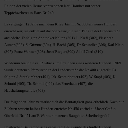
Reihen der vielen Heimatvertriebenen Karl Hoinkes mit seiner
Teppichweberei in Haus-Nr. 240.
Es vergingen 12 Jahre nach dem Krieg, bis mit Nr. 300 ein neues Hundert
erreicht war; sie entfiel auf die Sparkasse, die sich 1957 in der Lindenstraße
ansiedelte. Es folgten Apotheker Kalten (301), L. Kiefl (302), Elisabeth
Aumer (303), Z. Grimme (304), H. Bachl (305), Dr. Schindler (306), Karl Klein
(307), Franz Wartner (308), Josef Rieger (309), Adolf Gierl (310).
Wiederum brauchte es 12 Jahre zum Erreichen eines weiteren Hundert. 1969
wurde der neuen Pfarrkirche in der Lindenstraße die Nr. 400 zugeteilt. Es
folgten J. Steinkirchner (401), Jak. Schmidbauer (402), W. Stapf (403), K.
Schmid (405), Th. Schmid (406), das Feuerhaus (407), die
Haushaltungsschule (408).
Die folgenden Jahre verstärkte sich die Bautätigkeit ganz erheblich. Nach nur
2 Jahren war ein halbes Hundert erreicht: Nr. 450 entfiel auf Josef Graf in
Oberfeld, Nr. 451 auf F. Wartner im neuen Baugebiet Scheibelsgrub I.
Im gleichen Bautempo ging es weiter: 1973 wurde das fünfte Hundert