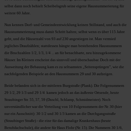
selbst dann noch behielt Scheibelsgrub seine eigene Hausnummerierung für
weitere 60 Jahre.
Nun kennen Dorf- und Gemeindeentwicklung keinen Stillstand, und auch die
Hausnummerierung muss damit Schritt halten; selbst wenn es über 115 Jahre
geht, und die Häuserzahl von 93 auf 230 angestiegen ist. Man vermied
jegliches Draufzählen; stattdessen hängte man bestehenden Hausnummern
die Bruchzahlen 1/2, 1/3, 1/4 ... an für benachbarte, neu hinzugekommene
Häuser. Im Kleinen erscheint das sinnvoll und überschaubar. Doch mit der
Ausweitung der Bebauung kam es zu seltsamsten „Seitensprüngen”, wie die
nachfolgenden Beispiele an den Hausnummern 29 und 30 aufzeigen.
Beide befanden sich in der mittleren Burgstraße (Plank). Die Folgenummern
29 1/2, 29 1/3 und 29 1/4 kamen jedoch an das äußerste Ortsende, heute
Straubinger Str. 55, 57, 59 (Duschl, Schlamp, Schmidmeister). Noch
unverständlicher war die Verteilung von 10 Folgenummern der Nr. 30 (hier
nur ein Ausschnitt): 30 1/2 und 30 1/3 kamen an die Durchgangsstraße
(Straubinger Straße) - die eine für das damalige Krankenhaus (heute
Berufsfachschule), die andere für Haus Flohr (Nr. 15). Die Nummern 30 1/6,