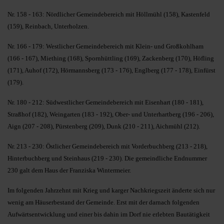
Nr. 158 - 163: Nördlicher Gemeindebereich mit Höllmühl (158), Kastenfeld
(159), Reinbach, Unterholzen.
Nr. 166 - 179: Westlicher Gemeindebereich mit Klein- und Großkohlham
(166 - 167), Miething (168), Spornhüttling (169), Zackenberg (170), Höfling
(171), Auhof (172), Hörmannsberg (173 - 176), Englberg (177 - 178), Einfürst
(179).
Nr. 180 - 212: Südwestlicher Gemeindebereich mit Eisenhart (180 - 181),
Straßhof (182), Weingarten (183 - 192), Ober- und Unterhartberg (196 - 206),
Aign (207 - 208), Pürstenberg (209), Dunk (210 - 211), Aichmühl (212).
Nr. 213 - 230: Östlicher Gemeindebereich mit Vorderbuchberg (213 - 218),
Hinterbuchberg und Steinhaus (219 - 230). Die gemeindliche Endnummer
230 galt dem Haus der Franziska Wintermeier.
Im folgenden Jahrzehnt mit Krieg und karger Nachkriegszeit änderte sich nur
wenig am Häuserbestand der Gemeinde. Erst mit der darnach folgenden
Aufwärtsentwicklung und einer bis dahin im Dorf nie erlebten Bautätigkeit