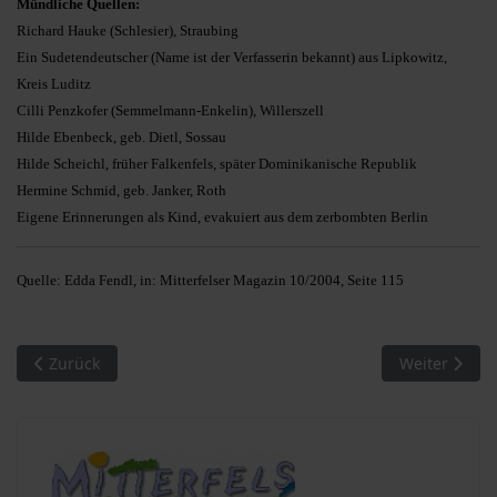
Mündliche Quellen:
Richard Hauke (Schlesier), Straubing
Ein Sudetendeutscher (Name ist der Verfasserin bekannt) aus Lipkowitz,
Kreis Luditz
Cilli Penzkofer (Semmelmann-Enkelin), Willerszell
Hilde Ebenbeck, geb. Dietl, Sossau
Hilde Scheichl, früher Falkenfels, später Dominikanische Republik
Hermine Schmid, geb. Janker, Roth
Eigene Erinnerungen als Kind, evakuiert aus dem zerbombten Berlin
Quelle: Edda Fendl, in: Mitterfelser Magazin 10/2004, Seite 115
Vorheriger Beitrag: Vor 100 Jahren: Der ungesühnte Raubmor
Nächster Beit
Zurück
Weiter