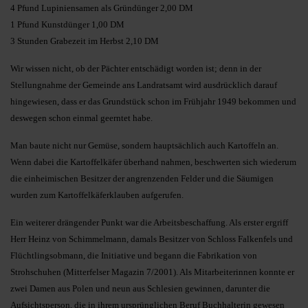
4 Pfund Lupiniensamen als Gründünger 2,00 DM
1 Pfund Kunstdünger 1,00 DM
3 Stunden Grabezeit im Herbst 2,10 DM
Wir wissen nicht, ob der Pächter entschädigt worden ist; denn in der
Stellungnahme der Gemeinde ans Landratsamt wird ausdrücklich darauf
hingewiesen, dass er das Grundstück schon im Frühjahr 1949 bekommen und
deswegen schon einmal geerntet habe.
Man baute nicht nur Gemüse, sondern hauptsächlich auch Kartoffeln an.
Wenn dabei die Kartoffelkäfer überhand nahmen, beschwerten sich wiederum
die einheimischen Besitzer der angrenzenden Felder und die Säumigen
wurden zum Kartoffelkäferklauben aufgerufen.
Ein weiterer drängender Punkt war die Arbeitsbeschaffung. Als erster ergriff
Herr Heinz von Schimmelmann, damals Besitzer von Schloss Falkenfels und
Flüchtlingsobmann, die Initiative und begann die Fabrikation von
Strohschuhen (Mitterfelser Magazin 7/2001). Als Mitarbeiterinnen konnte er
zwei Damen aus Polen und neun aus Schlesien gewinnen, darunter die
Aufsichtsperson, die in ihrem ursprünglichen Beruf Buchhalterin gewesen