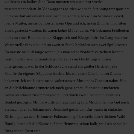
vielleicht ein halbes Jahr. Dann mussten wir auch dort wieder
zusammmenpacken. In Viehwaggons wurden wir nach Straubing transportiert
und von dort auf einem Laster nach Falkenfels, wo wir im Schloss zu viert,
meine Mutter, meine Schwester, mein Opa und ich, in ein Zimmer im dritten
Stock gesteckt wurden. Es waren keine Möbel darin. Wir bekamen Feldbetten
und von einer Brauerei einen Klapptisch und Klappstühle. Im Gang war eine
Wasserstelle für viele und im zweiten Stock befanden sich zwei Spülklosetts.
Da musste man oft lange warten, bis man seine Notdurft verrichten konnte,
weil im Schloss eine ziemlich große Zahl von Flüchtlingsfamilien
untergebracht war. In der Schlossküche stand ein großer Herd, wo jede
Familie ihr eigenes Süppchen kochte, bis wir einen Ofen in unser Zimmer
bekamen. Ich weiß nicht mehr, woher unsere Mutter das Geschirr nahm. Nur
an die Milchkanne erinnere ich mich ganz genau. Sie war aus mehreren
Konservendosen zusammengelötet und durch zwei Löcher ein Draht als
Henkel gezogen. Mit ihr wurde ich regelmäßig zum Milchholen ins Gut nach
Steinach über St. Johann und Dexenhof geschickt. Das waren in einfacher
Richtung etwa acht Kilometer Fußmarsch, größtenteils durch dichten Wald.
Häufig leerte ich die Kanne auf dem Heimweg schon halb, weil ich so voller
Hunger und Durst war.