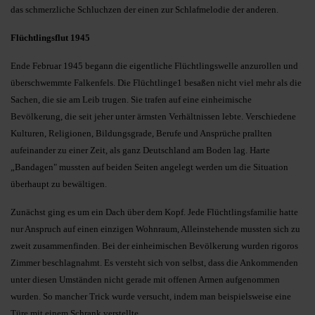
das schmerzliche Schluchzen der einen zur Schlafmelodie der anderen.
Flüchtlingsflut 1945
Ende Februar 1945 begann die eigentliche Flüchtlingswelle anzurollen und
überschwemmte Falkenfels. Die Flüchtlinge1 besaßen nicht viel mehr als die
Sachen, die sie am Leib trugen. Sie trafen auf eine einheimische
Bevölkerung, die seit jeher unter ärmsten Verhältnissen lebte. Verschiedene
Kulturen, Religionen, Bildungsgrade, Berufe und Ansprüche prallten
aufeinander zu einer Zeit, als ganz Deutschland am Boden lag. Harte
„Bandagen" mussten auf beiden Seiten angelegt werden um die Situation
überhaupt zu bewältigen.
Zunächst ging es um ein Dach über dem Kopf. Jede Flüchtlingsfamilie hatte
nur Anspruch auf einen einzigen Wohnraum, Alleinstehende mussten sich zu
zweit zusammenfinden. Bei der einheimischen Bevölkerung wurden rigoros
Zimmer beschlagnahmt. Es versteht sich von selbst, dass die Ankommenden
unter diesen Umständen nicht gerade mit offenen Armen aufgenommen
wurden. So mancher Trick wurde versucht, indem man beispielsweise eine
Türe mit einem Schrank verstellte.