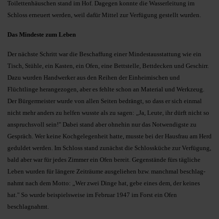
Toilettenhäuschen stand im Hof. Dagegen konnte die Wasserleitung im
Schloss erneuert werden, weil dafür Mittel zur Verfügung gestellt wurden.
Das Mindeste zum Leben
Der nächste Schritt war die Beschaffung einer Mindestausstattung wie ein
Tisch, Stühle, ein Kasten, ein Ofen, eine Bettstelle, Bettdecken und Geschirr.
Dazu wurden Handwerker aus den Reihen der Einheimischen und
Flüchtlinge herangezogen, aber es fehlte schon an Material und Werkzeug.
Der Bürgermeister wurde von allen Seiten bedrängt, so dass er sich einmal
nicht mehr anders zu helfen wusste als zu sagen: „Ja, Leute, ihr dürft nicht so
anspruchsvoll sein!" Dabei stand aber ohnehin nur das Notwendigste zu
Gespräch. Wer keine Kochgelegenheit hatte, musste bei der Hausfrau am Herd
geduldet werden. Im Schloss stand zunächst die Schlossküche zur Verfügung,
bald aber war für jedes Zimmer ein Ofen bereit. Gegenstände fürs tägliche
Leben wurden für längere Zeiträume ausgeliehen bzw. manchmal beschlag­
nahmt nach dem Motto: „Wer zwei Dinge hat, gebe eines dem, der keines
hat." So wurde beispielsweise im Februar 1947 im Forst ein Ofen
beschlagnahmt.