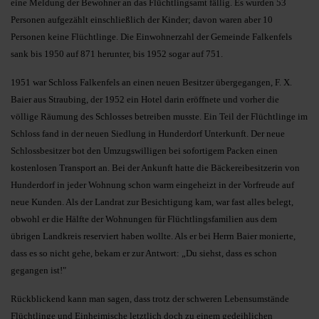
eine Meldung der Bewohner an das Flüchtlingsamt fällig. Es wurden 53
Personen aufgezählt einschließlich der Kinder; davon waren aber 10
Personen keine Flüchtlinge. Die Einwohnerzahl der Gemeinde Falkenfels
sank bis 1950 auf 871 herunter, bis 1952 sogar auf 751.
1951 war Schloss Falkenfels an einen neuen Besitzer übergegangen, F. X.
Baier aus Straubing, der 1952 ein Hotel darin eröffnete und vorher die
völlige Räumung des Schlosses betreiben musste. Ein Teil der Flüchtlinge im
Schloss fand in der neuen Siedlung in Hunderdorf Unterkunft. Der neue
Schlossbesitzer bot den Umzugswilligen bei sofortigem Packen einen
kostenlosen Transport an. Bei der Ankunft hatte die Bäckereibesitzerin von
Hunderdorf in jeder Wohnung schon warm eingeheizt in der Vorfreude auf
neue Kunden. Als der Landrat zur Besichtigung kam, war fast alles belegt,
obwohl er die Hälfte der Wohnungen für Flüchtlingsfamilien aus dem
übrigen Landkreis reserviert haben wollte. Als er bei Herrn Baier monierte,
dass es so nicht gehe, bekam er zur Antwort: „Du siehst, dass es schon
gegangen ist!"
Rückblickend kann man sagen, dass trotz der schweren Lebensumstände
Flüchtlinge und Einheimische letztlich doch zu einem gedeihlichen