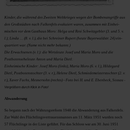
Kinder, die während des Zweiten Weltkrieges we­gen der Bom­benangriffe aus
den Großstädten nach Fal­kenfels evakuiert waren, zusammen mit Einhei­
mischen vor dem Gast­haus Moro: Helga und Resi Schwitz­geb­ler (3. und 5. v.
l.); Linda .... (8. v. l.), die bei Schreiner Ru­pert (heute Bayer­waldstr. 24) ein­
quartiert war. (Name nicht mehr bekannt.)
Die Erwachsenen (v. l.): die Wirtsleute Josef und Ma­ria Moro und die
Postbotenseheleute Anton und Maria Dietl.
Einheimische Kinder: Josef Moro (links), Maria Moro (6. v. l.), Hildegard
Dietl, Postbotenstochter (3. v. r.), Helene Dietl, Schmiedemeisterstochter (2. v.
r.), Xaver Fuchs, Mes­nersohn (rechts) - Foto bei H. und E. Ebenbeck, Sossau
-
Vergrößern durch Klick in Foto!
Abwanderung
So begann nach der Währungsreform 1948 die Abwanderung aus Falkenfels.
Zur Wahl des Flüchtlingsvertrauensmannes am 11. März 1951 wurden noch
57 Flüchtlinge in der Liste geführt. Für das Schloss war am 30. Juni 1951