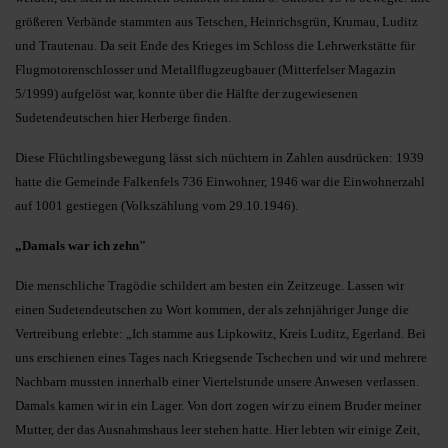
größeren Verbände stammten aus Tetschen, Heinrichsgrün, Krumau, Luditz
und Trautenau. Da seit Ende des Krieges im Schloss die Lehrwerkstätte für
Flugmotorenschlosser und Metallflugzeugbauer (Mitterfelser Magazin
5/1999) aufgelöst war, konnte über die Hälfte der zugewiesenen
Sudetendeutschen hier Herberge finden.
Diese Flüchtlingsbewegung lässt sich nüchtern in Zahlen ausdrücken: 1939
hatte die Gemeinde Falkenfels 736 Einwohner, 1946 war die Einwohnerzahl
auf 1001 gestiegen (Volkszählung vom 29.10.1946).
„Damals war ich zehn"
Die menschliche Tragödie schildert am besten ein Zeitzeuge. Lassen wir
einen Sudetendeutschen zu Wort kommen, der als zehnjähriger Junge die
Vertreibung erlebte: „Ich stamme aus Lipkowitz, Kreis Luditz, Egerland. Bei
uns erschienen eines Tages nach Kriegsende Tschechen und wir und mehrere
Nachbarn mussten innerhalb einer Viertelstunde unsere Anwesen verlassen.
Damals kamen wir in ein Lager. Von dort zogen wir zu einem Bruder meiner
Mutter, der das Ausnahmshaus leer stehen hatte. Hier lebten wir einige Zeit,