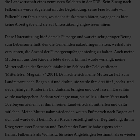
die Landwirtschaft eines vermissten Soldaten in der DDR. Sein Zuzug nach
Falkenfels wurde abgelehnt mit der Begründung, seine Frau könnte von
Falkenfels zu ihm ziehen, wo sie ihr Auskommen hätten, wogegen es hier
keine Arbeit gäbe und sie auf Unterstützung angewiesen wären.
Diese Unterstützung hieß damals Fürsorge und war ein sehr geringer Betrag
zum Lebensunterhalt, den die Gemeinden aufzubringen hatten, weshalb sie
versuchten, die Anzahl der Fürsorgeempfänger niedrig zu halten. Auch meine
Mutter mit uns drei Kindern lebte davon. Einmal wurde verlangt, meine
Mutter solle in der Strohschuhfabrik im Schloss ihr Geld verdienen
(Mitterfelser Magazin 7/ 2001). Da machte sich meine Mutter zu Fuß zum
Landratsamt nach Bogen auf und drohte, sie werde ihre drei fünf-, sechs- und
siebenjährigen Kinder ins Landratsamt bringen und dort lassen. Daraufhin
wurde nachgegeben. Sodann verlangte man, sie solle zu ihrem Vater nach
Oberbayern ziehen, bei ihm in seiner Landwirtschaft mithelfen und dafür
mitleben. Meine Mutter nahm wieder den weiten Fußmarsch nach Bogen auf
sich und wurde dort beim Roten Kreuz vorstellig mit der Begründung, ihr im
Krieg vermisster Ehemann und Ernährer der Familie habe eigens seine
Heimat Falkenfels als Wohnsitz für seine Angehörigen bestimmt, als er wieder