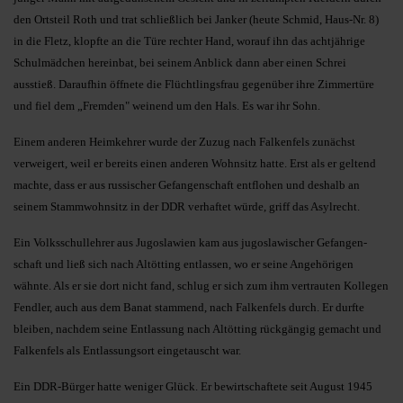
den Ortsteil Roth und trat schließlich bei Janker (heute Schmid, Haus-Nr. 8)
in die Fletz, klopfte an die Türe rechter Hand, worauf ihn das achtjährige
Schulmädchen hereinbat, bei seinem Anblick dann aber einen Schrei
ausstieß. Daraufhin öffnete die Flüchtlingsfrau gegenüber ihre Zimmertüre
und fiel dem „Fremden" weinend um den Hals. Es war ihr Sohn.
Einem anderen Heimkehrer wurde der Zuzug nach Falkenfels zunächst
verweigert, weil er bereits einen anderen Wohnsitz hatte. Erst als er geltend
machte, dass er aus russischer Gefangenschaft entflohen und deshalb an
seinem Stammwohnsitz in der DDR verhaftet würde, griff das Asylrecht.
Ein Volksschullehrer aus Jugoslawien kam aus jugoslawischer Gefangen­
schaft und ließ sich nach Altötting entlassen, wo er seine Angehörigen
wähnte. Als er sie dort nicht fand, schlug er sich zum ihm vertrauten Kollegen
Fendler, auch aus dem Banat stammend, nach Falkenfels durch. Er durfte
bleiben, nachdem seine Entlassung nach Altötting rückgängig gemacht und
Falkenfels als Entlassungsort eingetauscht war.
Ein DDR-Bürger hatte weniger Glück. Er bewirtschaftete seit August 1945