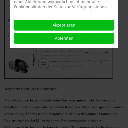
einer Ablehnung womöglich nicht mehr alle
Funktionalitäten der Seite zur Verfügung stehen.
Akzeptieren
Ablehnen
Vergrößern durch Klick in Dokumente!
Viele Menschen hatten damals keine Ausweispapiere mehr. Nur einzelne
besaßen eine Kennkarte oder gar einen Reisepass. Als Ausweispapiere fanden
Verwendung: Fahrradschein, Zeugnis der Handwerkskammer, Stammbuch,
Registrierschein der Militärbehörde, Entlassungsschein aus der
Gefangenschaft, bei den Sudetendeutschen Transportzettel für Evakuanten.