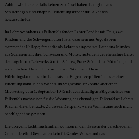
Zahlen wir aber ebenfalls keinen Schlüssel haben. Lediglich aus
Schülerbögen sind knapp 60 Flüchtlingskinder für Falkenfels
herauszufinden.
Im Lehrerwohnhaus zu Falkenfels fanden Lehrer Fendler mit Frau, zwei
Kindern und die Schwiegermutter Platz, dazu sein aus Jugoslawien
stammender Kollege; ferner die als Lehrerin eingesetzte Katharina Minsfen
aus Schlesien mit ihrer Schwester und Mutter; außerdem der ehemalige Leiter
der aufgelösten Lehrwerkstätte im Schloss, Franz Schmid aus München, und
seine Ehefrau. Diesen hatte im Januar 1947 jemand beim
Flüchtlingskommissar im Landratsamt Bogen „verpfiffen", dass er einer
Flüchtlingsfamilie den Wohnraum wegnehme. Er konnte aber einen
Mietvertrag vom 1. September 1945 mit dem damaligen Bürgermeister von
Falkenfels nachweisen für die Wohnung des ehemaligen Falkenfelser Lehrers
Kracher, die er benutzte. Zu diesem Zeitpunkt waren Wohnräume noch nicht
beschlagnahmt gewesen.
Die übrigen Flüchtlingsfamilien wohnten in den Häusern der verschiedenen
Gemeindeteile. Diese hatten kein fließendes Wasser und das