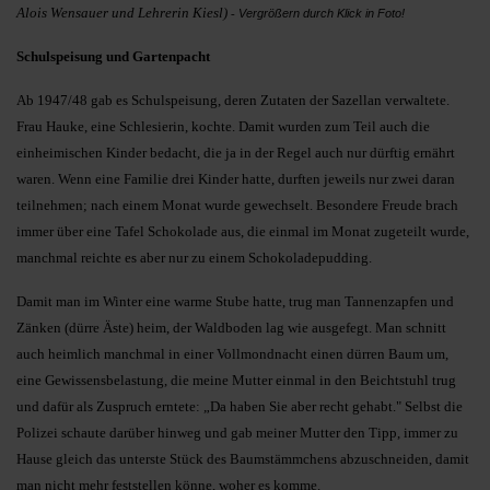
Alois Wensauer und Lehrerin Kiesl)
Vergrößern durch Klick in Foto!
-
Schulspeisung und Gartenpacht
Ab 1947/48 gab es Schulspeisung, deren Zutaten der Sazellan verwaltete.
Frau Hauke, eine Schlesierin, kochte. Damit wurden zum Teil auch die
einheimischen Kinder bedacht, die ja in der Regel auch nur dürftig ernährt
waren. Wenn eine Familie drei Kinder hatte, durften jeweils nur zwei daran
teilnehmen; nach einem Monat wurde gewechselt. Besondere Freude brach
immer über eine Tafel Schokolade aus, die einmal im Monat zugeteilt wurde,
manchmal reichte es aber nur zu einem Schokoladepudding.
Damit man im Winter eine warme Stube hatte, trug man Tannenzapfen und
Zänken (dürre Äste) heim, der Waldboden lag wie ausgefegt. Man schnitt
auch heimlich manchmal in einer Vollmondnacht einen dürren Baum um,
eine Gewissensbelastung, die meine Mutter einmal in den Beichtstuhl trug
und dafür als Zuspruch erntete: „Da haben Sie aber recht gehabt." Selbst die
Polizei schaute darüber hinweg und gab meiner Mutter den Tipp, immer zu
Hause gleich das unterste Stück des Baumstämmchens abzuschneiden, damit
man nicht mehr feststellen könne, woher es komme.