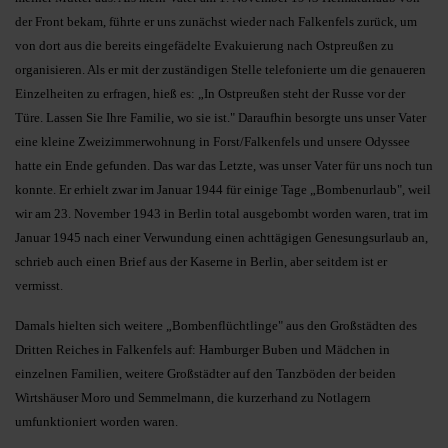
der Front bekam, führte er uns zunächst wieder nach Falkenfels zurück, um
von dort aus die bereits eingefädelte Evakuierung nach Ostpreußen zu
organisieren. Als er mit der zuständigen Stelle telefonierte um die genaueren
Einzelheiten zu erfragen, hieß es: „In Ostpreußen steht der Russe vor der
Türe. Lassen Sie Ihre Familie, wo sie ist." Daraufhin besorgte uns unser Vater
eine kleine Zweizimmerwohnung in Forst/Falkenfels und unsere Odyssee
hatte ein Ende gefunden. Das war das Letzte, was unser Vater für uns noch tun
konnte. Er erhielt zwar im Januar 1944 für einige Tage „Bombenurlaub", weil
wir am 23. November 1943 in Berlin total ausgebombt worden waren, trat im
Januar 1945 nach einer Verwundung einen achttägigen Genesungsurlaub an,
schrieb auch einen Brief aus der Kaserne in Berlin, aber seitdem ist er
vermisst.
Damals hielten sich weitere „Bombenflüchtlinge" aus den Großstädten des
Dritten Reiches in Falkenfels auf: Hamburger Buben und Mädchen in
einzelnen Familien, weitere Großstädter auf den Tanzböden der beiden
Wirtshäuser Moro und Semmelmann, die kurzerhand zu Notlagern
umfunktioniert worden waren.