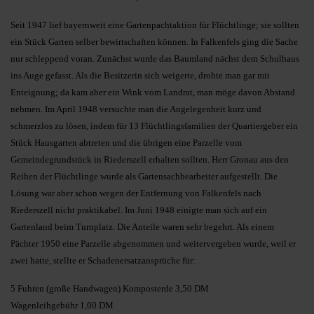
Seit 1947 lief bayernweit eine Gartenpachtaktion für Flüchtlinge; sie sollten
ein Stück Garten selber bewirtschaften können. In Falkenfels ging die Sache
nur schleppend voran. Zunächst wurde das Baumland nächst dem Schulhaus
ins Auge gefasst. Als die Besitzerin sich weigerte, drohte man gar mit
Enteignung; da kam aber ein Wink vom Landrat, man möge davon Abstand
nehmen. Im April 1948 versuchte man die Angelegenheit kurz und
schmerzlos zu lösen, indem für 13 Flüchtlingsfamilien der Quartiergeber ein
Stück Hausgarten abtreten und die übrigen eine Parzelle vom
Gemeindegrundstück in Riederszell erhalten sollten. Herr Gronau aus den
Reihen der Flüchtlinge wurde als Gartensachbearbeiter aufgestellt. Die
Lösung war aber schon wegen der Entfernung von Falkenfels nach
Riederszell nicht praktikabel. Im Juni 1948 einigte man sich auf ein
Gartenland beim Turnplatz. Die Anteile waren sehr begehrt. Als einem
Pächter 1950 eine Parzelle abgenommen und weitervergeben wurde, weil er
zwei hatte, stellte er Schadenersatzansprüche für:
5 Fuhren (große Handwagen) Komposterde 3,50 DM
Wagenleihgebühr 1,00 DM