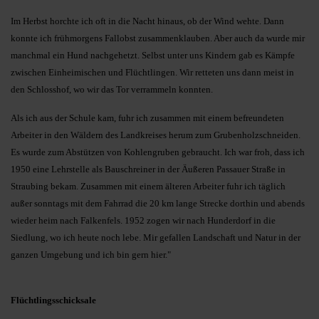
Im Herbst horchte ich oft in die Nacht hinaus, ob der Wind wehte. Dann
konnte ich frühmorgens Fallobst zusammenklauben. Aber auch da wurde mir
manchmal ein Hund nachgehetzt. Selbst unter uns Kindern gab es Kämpfe
zwischen Einheimischen und Flüchtlingen. Wir retteten uns dann meist in
den Schlosshof, wo wir das Tor verrammeln konnten.
Als ich aus der Schule kam, fuhr ich zusammen mit einem befreundeten
Arbeiter in den Wäldern des Landkreises herum zum Grubenholzschneiden.
Es wurde zum Abstützen von Kohlengruben gebraucht. Ich war froh, dass ich
1950 eine Lehrstelle als Bauschreiner in der Äußeren Passauer Straße in
Straubing bekam. Zusammen mit einem älteren Arbeiter fuhr ich täglich
außer sonntags mit dem Fahrrad die 20 km lange Strecke dorthin und abends
wieder heim nach Falkenfels. 1952 zogen wir nach Hunderdorf in die
Siedlung, wo ich heute noch lebe. Mir gefallen Landschaft und Natur in der
ganzen Umgebung und ich bin gern hier."
Flüchtlingsschicksale