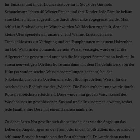
Im Tanzsaal und in der Hochzeitsstube im 1. Stock des Gasthofs
Semmelmann lebten 40 Wiener Frauen und ihre Kinder. Jede Familie bekam
eine kleine Fläche zugeteilt, die durch Bierbänke abgegrenzt wurde. Man
schlief in Strohsäcken; im Winter wurden Wolldecken zugeteilt, denn der
kleine Ofen spendete nur unzureichend Wärme. Es standen zwei
Trockenklosetts zur Verfügung und ein Pumpbrunnen mit einem Holzzuber
im Hof. Wenn in der Sommerhitze sein Wasser versiegte, wurde er für die
Allgemeinheit gesperrt und nur noch die Metzgerei Semmelmann bedient. In
einem neuwertigen Odelfass holte man dann mit dem Pferdefuhrwerk von der
Hilm (so wurden seichte Wasseransammlungen genannt) bei der
Nikolauskirche, deren Quellen unerschöpflich sprudelten, Wasser für die
bescheidenen Bedürfnisse der „Wiener". Die Essenszubereitung wurde durch
Konservenbüchsen erleichtert. Diese wurden im großen Waschkessel des
Waschhauses im geschlossenen Zustand und alle zusammen erwärmt, wobei
jede Familie ihre Dose mit einem Zeichen markierte.
Zu der äußeren Not gesellte sich die seelische, das war die Angst um das
Leben der Angehörigen an der Front oder in den Großstädten, und so manche
schlimme Botschaft wurde von der Post übermittelt. Da wurde dann nachts