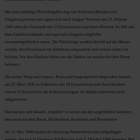
Die erste mächtige Flüchtlingsflut zog von Schlesien (Breslau und
Umgebung) heran und ergoss sich nach einigen Vorboten am 23. Februar
1945 über die Gemeinde mit 33 Erwachsenen und deren Kindern. Es fällt auf,
dass Familienverbände und regionale Gruppen möglichst
zusammengeblieben waren. Die Flüchtlinge wurden überall auf die Häuser
verteilt, drei Erwachsene im Schulhaus einquartiert und weitere sieben im
Schloss. Von den Kindern fehlen uns die Zahlen, sie wurden bei den Eltern
belassen.
Die zweite Woge aus Litauen, Polen und hauptsächlich Ostpreußen landete
am 25. März 1945 in Falkenfels mit 18 Erwachsenen und ihren Kindern,
wovon 12 Erwachsene im Schloss einzogen, die Kinder wiederum nicht
mitgerechnet.
Dazwischen und danach „tröpfelte" es weiter aus den angeführten Gebieten,
aber auch aus dem Banat, Buchenland, Rumänien und Bessarabien.
Ab 15. Mai 1946 musste der Schwung Sudetendeutscher aufgefangen
werden, der sich in kleineren Schüben bis zum 6. Oktober 1946 bewegte. Ihre