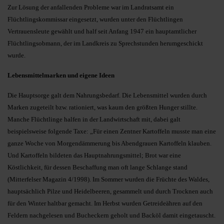
Zur Lösung der anfallenden Probleme war im Landratsamt ein
Flüchtlingskommissar eingesetzt, wurden unter den Flüchtlingen
Vertrauensleute gewählt und half seit Anfang 1947 ein hauptamtlicher
Flüchtlingsobmann, der im Landkreis zu Sprechstunden herumgeschickt
wurde.
Lebensmittelmarken und eigene Ideen
Die Hauptsorge galt dem Nahrungsbedarf. Die Lebensmittel wurden durch
Marken zugeteilt bzw. rationiert, was kaum den größten Hunger stillte.
Manche Flüchtlinge halfen in der Landwirtschaft mit, dabei galt
beispielsweise folgende Taxe: „Für einen Zentner Kartoffeln musste man eine
ganze Woche von Morgendämmerung bis Abendgrauen Kartoffeln klauben.
Und Kartoffeln bildeten das Hauptnahrungsmittel; Brot war eine
Köstlichkeit, für dessen Beschaffung man oft lange Schlange stand
(Mitterfelser Magazin 4/1998). Im Sommer wurden die Früchte des Waldes,
hauptsächlich Pilze und Heidelbeeren, gesammelt und durch Trocknen auch
für den Winter haltbar gemacht. Im Herbst wurden Getreideähren auf den
Feldern nachgelesen und Bucheckern geholt und Backöl damit eingetauscht.