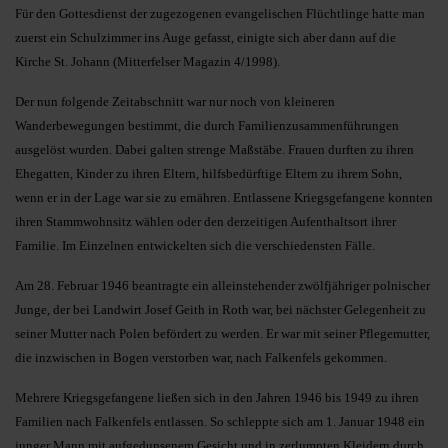
Für den Gottesdienst der zugezogenen evangelischen Flüchtlinge hatte man
zuerst ein Schulzimmer ins Auge gefasst, einigte sich aber dann auf die
Kirche St. Johann (Mitterfelser Magazin 4/1998).
Der nun folgende Zeitabschnitt war nur noch von kleineren
Wanderbewegungen bestimmt, die durch Familienzusammenführungen
ausgelöst wurden. Dabei galten strenge Maßstäbe. Frauen durften zu ihren
Ehegatten, Kinder zu ihren Eltern, hilfsbedürftige Eltern zu ihrem Sohn,
wenn er in der Lage war sie zu ernähren. Entlassene Kriegsgefangene konnten
ihren Stammwohnsitz wählen oder den derzeitigen Aufenthaltsort ihrer
Familie. Im Einzelnen entwickelten sich die verschiedensten Fälle.
Am 28. Februar 1946 beantragte ein alleinstehender zwölfjähriger polnischer
Junge, der bei Landwirt Josef Geith in Roth war, bei nächster Gelegenheit zu
seiner Mutter nach Polen befördert zu werden. Er war mit seiner Pflegemutter,
die inzwischen in Bogen verstorben war, nach Falkenfels gekommen.
Mehrere Kriegsgefangene ließen sich in den Jahren 1946 bis 1949 zu ihren
Familien nach Falkenfels entlassen. So schleppte sich am 1. Januar 1948 ein
junger Mann mit aufgedunsenem Gesicht und in zerlumpten Kleidern durch