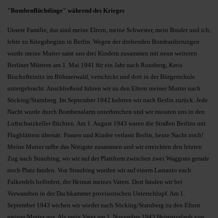
"Bombenflüchtlinge" während des Krieges
Unsere Familie, das sind meine Eltern, meine Schwester, mein Bruder und ich,
lebte zu Kriegsbeginn in Berlin. Wegen der drohenden Bombardierungen
wurde meine Mutter samt uns drei Kindern zusammen mit neun weiteren
Berliner Müttern am 1. Mai 1941 für ein Jahr nach Ronsberg, Kreis
Bischofteinitz im Böhmerwald, verschickt und dort in der Bürgerschule
untergebracht. Anschließend fuhren wir zu den Eltern meiner Mutter nach
Söcking/Starnberg. Im September 1942 kehrten wir nach Berlin zurück. Jede
Nacht wurde durch Bombenalarm unterbrochen und wir mussten uns in den
Luftschutzkeller flüchten. Am 1. August 1943 waren die Straßen Berlins mit
Flugblättern übersät: Frauen und Kinder verlasst Berlin, heute Nacht noch!
Meine Mutter raffte das Nötigste zusammen und wir erreichten den letzten
Zug nach Straubing, wo wir auf der Plattform zwischen zwei Waggons gerade
noch Platz fanden. Von Straubing wurden wir auf einem Lastauto nach
Falkenfels befördert, der Heimat meines Vaters. Dort fanden wir bei
Verwandten in der Dachkammer provisorischen Unterschlupf. Am 1.
September 1943 wichen wir wieder nach Söcking/Starnberg zu den Eltern
meiner Mutter aus. Als mein Vater am 1. November 1943 Heimaturlaub von