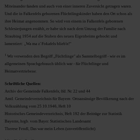
Miteinander fanden und auch von einer inneren Zuversicht getragen waren.
Und die in Falkenfels geborenen Flüchtlingskinder haben den Ort schon als
ihre Heimat angenommen. So wird von einem in Falkenfels geborenen
Schlesierjungen erzählt, er habe sich nach dem Umzug der Familie nach
Straubing 1954 auf die Stuben des neuen Eigenheims gehockt und
lamentiert: „Wa ma z' Fokafels blieb'n!"
1
Wir verwenden den Begriff „Füchtlinge" als Sammelbegriff - wie es im
allgemeinen Sprachgebrauch üblich war - für Flüchtlinge und
Heimatvertriebene.
Schriftliche Quellen:
Archiv der Gemeinde Falkenfels, lfd. Nr. 22 und 44
Amtl. Gemeindeverzeichnis für Bayern: Ortsansässige Bevölkerung nach der
Volkszählung vom 25.10.1946, Heft 10
Historisches Gemeindeverzeichnis, Heft 192 der Beiträge zur Statistik
Bayerns, hrgb. vom Bayer. Statistischen Landesamt
Therese Fendl, Das war mein Leben (unveröffentlicht)