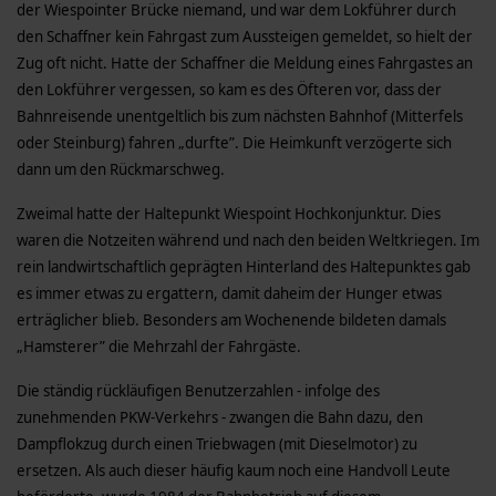
der Wiespointer Brücke niemand, und war dem Lokführer durch
den Schaffner kein Fahrgast zum Aussteigen gemeldet, so hielt der
Zug oft nicht. Hatte der Schaffner die Meldung eines Fahrgastes an
den Lokführer vergessen, so kam es des Öfteren vor, dass der
Bahnreisende unentgeltlich bis zum nächsten Bahnhof (Mitterfels
oder Steinburg) fahren „durfte”. Die Heimkunft verzögerte sich
dann um den Rückmarschweg.
Zweimal hatte der Haltepunkt Wiespoint Hochkonjunktur. Dies
waren die Notzeiten während und nach den beiden Weltkriegen. Im
rein landwirtschaftlich geprägten Hinterland des Haltepunktes gab
es immer etwas zu ergattern, damit daheim der Hunger etwas
erträglicher blieb. Besonders am Wochenende bildeten damals
„Hamsterer” die Mehrzahl der Fahrgäste.
Die ständig rückläufigen Benutzerzahlen - infolge des
zunehmenden PKW-Verkehrs - zwangen die Bahn dazu, den
Dampflokzug durch einen Triebwagen (mit Dieselmotor) zu
ersetzen. Als auch dieser häufig kaum noch eine Handvoll Leute