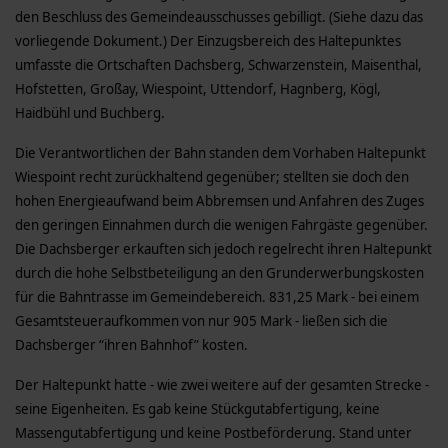
den Beschluss des Gemeindeausschusses gebilligt. (Siehe dazu das
vorliegende Dokument.) Der Einzugsbereich des Haltepunktes
umfasste die Ortschaften Dachsberg, Schwarzenstein, Maisenthal,
Hofstetten, Großay, Wiespoint, Uttendorf, Hagnberg, Kögl,
Haidbühl und Buchberg.
Die Verantwortlichen der Bahn standen dem Vorhaben Haltepunkt
Wiespoint recht zurückhaltend gegenüber; stellten sie doch den
hohen Energieaufwand beim Abbremsen und Anfahren des Zuges
den geringen Einnahmen durch die wenigen Fahrgäste gegenüber.
Die Dachsberger erkauften sich jedoch regelrecht ihren Haltepunkt
durch die hohe Selbstbeteiligung an den Grunderwerbungskosten
für die Bahntrasse im Gemeindebereich. 831,25 Mark - bei einem
Gesamtsteueraufkommen von nur 905 Mark - ließen sich die
Dachsberger “ihren Bahnhof” kosten.
Der Haltepunkt hatte - wie zwei weitere auf der gesamten Strecke -
seine Eigenheiten. Es gab keine Stückgutabfertigung, keine
Massengutabfertigung und keine Postbeförderung. Stand unter