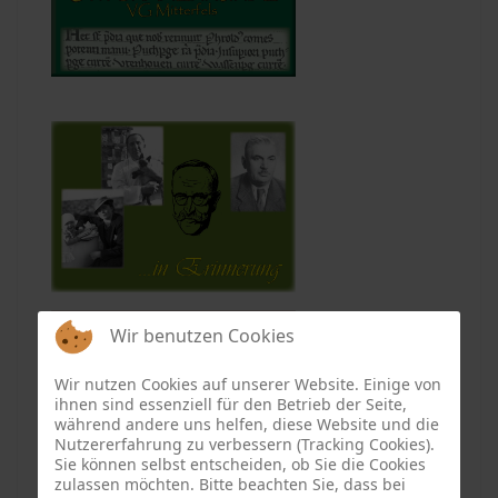
Wir benutzen Cookies
Wir nutzen Cookies auf unserer Website. Einige von
ihnen sind essenziell für den Betrieb der Seite,
während andere uns helfen, diese Website und die
Nutzererfahrung zu verbessern (Tracking Cookies).
Sie können selbst entscheiden, ob Sie die Cookies
zulassen möchten. Bitte beachten Sie, dass bei