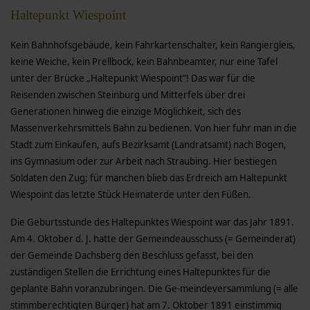
Haltepunkt Wiespoint
Kein Bahnhofsgebäude, kein Fahrkartenschalter, kein Rangiergleis,
keine Weiche, kein Prellbock, kein Bahnbeamter, nur eine Tafel
unter der Brücke „Haltepunkt Wiespoint”! Das war für die
Reisenden zwischen Steinburg und Mitterfels über drei
Generationen hinweg die einzige Möglichkeit, sich des
Massenverkehrsmittels Bahn zu bedienen.
Von hier fuhr man in die
Stadt zum Einkaufen, aufs Bezirksamt (Landratsamt) nach Bogen,
ins Gymnasium oder zur Arbeit nach Straubing. Hier bestiegen
Soldaten den Zug; für manchen blieb das Erdreich am Haltepunkt
Wiespoint das letzte Stück Heimaterde unter den Füßen.
Die Geburtsstunde des Haltepunktes Wiespoint war das Jahr 1891.
Am 4. Oktober d. J. hatte der Gemeindeausschuss (= Gemeinderat)
der Gemeinde Dachsberg den Beschluss gefasst, bei den
zuständigen Stellen die Errichtung eines Haltepunktes für die
geplante Bahn voranzubringen. Die Ge-meindeversammlung (= alle
stimmberechtigten Bürger) hat am 7. Oktober 1891 einstimmig