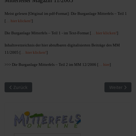
Mitterfelser Magazin 11/2005
Meist gelesen [Original im pdf-Format]: Die Burganlage Mitterfels – Teil 1
[
… hier klicken!
]
Die Burganlage Mitterfels – Teil 1 - im Text-Format [
… hier klicken!
]
Inhaltsverzeichnis der hier abrufbaren digitalisierten Beiträge des MM
11/2005 [
… hier klicken!
]
>>> Die Burganlage Mitterfels – Teil 2 im MM 12/2006 [
… hier
]
Vorheriger Beitrag: MM 10/2004. Meist gelesen
Nächster Bei
Zurück
Weiter