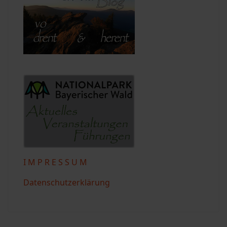
I M P R E S S U M
Datenschutzerklärung