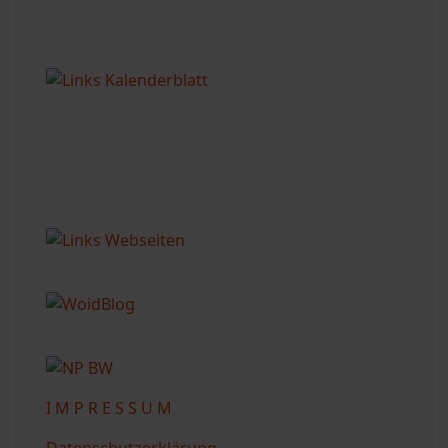
I M P R E S S U M