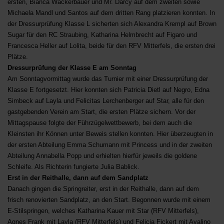
ersten, Bianca Wackerbauer und Mr. Darcy auf dem zweiten sowie
Michaela Mandl und Santos auf dem dritten Rang platzieren konnten. In
der Dressurprüfung Klasse L sicherten sich Alexandra Krempl auf Brown
Sugar für den RC Straubing, Katharina Helmbrecht auf Figaro und
Francesca Heller auf Lolita, beide für den RFV Mitterfels, die ersten drei
Plätze.
Dressurprüfung der Klasse E am Sonntag
Am Sonntagvormittag wurde das Turnier mit einer Dressurprüfung der
Klasse E fortgesetzt. Hier konnten sich Patricia Dietl auf Negro, Edna
Simbeck auf Layla und Felicitas Lerchenberger auf Star, alle für den
gastgebenden Verein am Start, die ersten Plätze sichern. Vor der
Mittagspause folgte der Führzügelwettbewerb, bei dem auch die
Kleinsten ihr Können unter Beweis stellen konnten. Hier überzeugten in
der ersten Abteilung Emma Schumann mit Princess und in der zweiten
Abteilung Annabella Popp und erhielten hierfür jeweils die goldene
Schleife. Als Richterin fungierte Julia Bablick.
Erst in der Reithalle, dann auf dem Sandplatz
Danach gingen die Springreiter, erst in der Reithalle, dann auf dem
frisch renovierten Sandplatz, an den Start. Begonnen wurde mit einem
E-Stilspringen, welches Katharina Kauer mit Star (RFV Mitterfels),
Agnes Frank mit Layla (RFV Mitterfels) und Felicia Fickert mit Avalino