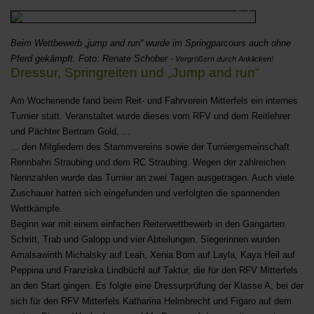
Beim Wettbewerb „jump and run“ wurde im Springparcours auch ohne
Pferd gekämpft. Foto: Renate Schober
- Vergrößern durch Anklicken!
Dressur, Springreiten und „Jump and run“
Am Wochenende fand beim Reit- und Fahrverein Mitterfels ein internes
Turnier statt. Veranstaltet wurde dieses vom RFV und dem Reitlehrer
und Pächter Bertram Gold, ...
... den Mitgliedern des Stammvereins sowie der Turniergemeinschaft
Rennbahn Straubing und dem RC Straubing. Wegen der zahlreichen
Nennzahlen wurde das Turnier an zwei Tagen ausgetragen. Auch viele
Zuschauer hatten sich eingefunden und verfolgten die spannenden
Wettkämpfe.
Beginn war mit einem einfachen Reiterwettbewerb in den Gangarten
Schritt, Trab und Galopp und vier Abteilungen. Siegerinnen wurden
Amalsawinth Michalsky auf Leah, Xenia Born auf Layla, Kaya Heil auf
Peppina und Franziska Lindbüchl auf Taktur, die für den RFV Mitterfels
an den Start gingen. Es folgte eine Dressurprüfung der Klasse A, bei der
sich für den RFV Mitterfels Katharina Helmbrecht und Figaro auf dem