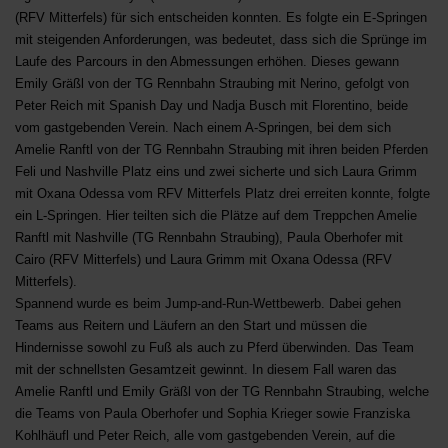
(RFV Mitterfels) für sich entscheiden konnten. Es folgte ein E-Springen
mit steigenden Anforderungen, was bedeutet, dass sich die Sprünge im
Laufe des Parcours in den Abmessungen erhöhen. Dieses gewann
Emily Gräßl von der TG Rennbahn Straubing mit Nerino, gefolgt von
Peter Reich mit Spanish Day und Nadja Busch mit Florentino, beide
vom gastgebenden Verein. Nach einem A-Springen, bei dem sich
Amelie Ranftl von der TG Rennbahn Straubing mit ihren beiden Pferden
Feli und Nashville Platz eins und zwei sicherte und sich Laura Grimm
mit Oxana Odessa vom RFV Mitterfels Platz drei erreiten konnte, folgte
ein L-Springen. Hier teilten sich die Plätze auf dem Treppchen Amelie
Ranftl mit Nashville (TG Rennbahn Straubing), Paula Oberhofer mit
Cairo (RFV Mitterfels) und Laura Grimm mit Oxana Odessa (RFV
Mitterfels).
Spannend wurde es beim Jump-and-Run-Wettbewerb. Dabei gehen
Teams aus Reitern und Läufern an den Start und müssen die
Hindernisse sowohl zu Fuß als auch zu Pferd überwinden. Das Team
mit der schnellsten Gesamtzeit gewinnt. In diesem Fall waren das
Amelie Ranftl und Emily Gräßl von der TG Rennbahn Straubing, welche
die Teams von Paula Oberhofer und Sophia Krieger sowie Franziska
Kohlhäufl und Peter Reich, alle vom gastgebenden Verein, auf die