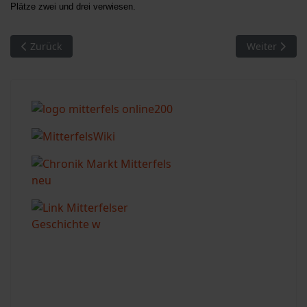
Plätze zwei und drei verwiesen.
Vorheriger Beitrag: Mitterfels. Großzügige Spende an den Te
Nächster Bei
Zurück
Weiter