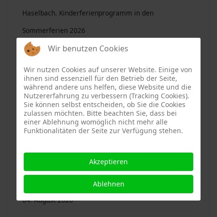
Haselbach. Kinderferienprogramm in den
Sommerferien 2026
Wir benutzen Cookies
04. August 2026
Wir nutzen Cookies auf unserer Website. Einige von
Ascha. Kinderferienprogramm in den Sommerferien
ihnen sind essenziell für den Betrieb der Seite,
während andere uns helfen, diese Website und die
2026
Nutzererfahrung zu verbessern (Tracking Cookies).
Sie können selbst entscheiden, ob Sie die Cookies
04. August 2026
zulassen möchten. Bitte beachten Sie, dass bei
einer Ablehnung womöglich nicht mehr alle
Funktionalitäten der Seite zur Verfügung stehen.
Mitterfels. Rollendes Vergnügen im Burgmuseum
04. August 2026
Akzeptieren
Mitterfels. Ein Ort, an dem Kinder sich wohlfühlen
Ablehnen
04. August 2026