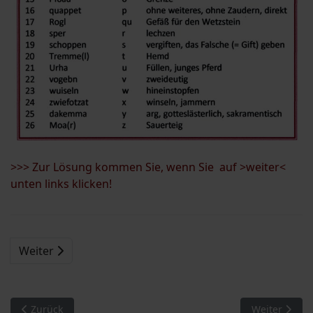
>>> Zur Lösung kommen Sie, wenn Sie auf >weiter<
unten links klicken!
Weiter
Vorheriger Beitrag: Eine Scheibelsgruber Erinnerung: Die „W
Nächster Beit
Zurück
Weiter