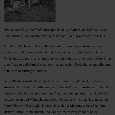
Alte Schneidsäge am Elisabethszeller Bach (Aufnahme von 1956, kurz vor
dem Abbruch). Die Wartnersäge wird kleiner und einfacher gewesen sein.
Im Jahre 1910 begann das große Verkaufen, Tauschen, Zertrümmern, um
alles, was nicht „wand- und bandfest" war, zu Geld zu machen. Auch mein
Vater, kurz zuvor erst selbständig geworden, konnte als kostbares Winterfutter
einen Wagen voll Gunkel ersteigern - aber aus dem Keller hat er sie selber mit
dem Korb herauftragen müssen.
Neuer Besitzer wurde der ehem. Nachbar Stumhofer (Hs. Nr. 4), in dessen
Anwesen kaufte sich Familie Wagner („Valentin") von Herrnberg ein. Dabei
wurden viele Gründe „mitgenommen", mit anderen getauscht, auch „Fleckl"
weggemessen und Wegrechte gesichert. Da war es ein Glück, dass im nahen
Mitterfels sowohl das kgl. Notariat als auch das Messungsamt saßen - mit
Justizrat Anton Zimmermann und Obergeometer Paul Fanderl, beide