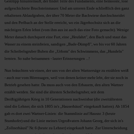
Gestrüpp hinunterrauft, der findet Teile des Fundaments, eine bemooste, lose
aufgeschichtete Bruchsteinmauer. Und am unteren Ende schließlich den ganz
erhaltenen Ablaufgraben, der über 70 Meter die Bachwiese durchschneidet
und den Perlbach an der Stelle erreicht, wo ein Jägerhochsitz sich an die
mächtigen Erlen lehnt (vom ihm aus ist auch das eine Foto gemacht). Wenige
Meter danach durchquert eine Furt, eine „Heufahrt", den Bach und staut das
Wasser zu einem steinfreien, sandigen „Bade-Dümpfl", wo bis vor 60 Jahren
die Scheibelsgruber Buben die „Urform" des Schwimmens, das „Hundeln"
lernten. So nahe beisammen - lauter Erinnerungen ...!
Nun bräuchten wir einen, der uns von der alten Wartnersäge zu erzählen weiß
- auch nur vom Hörensagen, weil von denen keiner mehr lebt, der sie noch in
Betrieb gesehen hatte. Da muss auch von den Erbauern, den alten Wartner
erzählt werden. Sie sind die ältesten Scheibelsgruber, seit dem
Dreißigjährigen Krieg in 10 Generationen nachweisbar (die zweitältesten
sind die Lehner, die sich 1805 in's „Hauserhäusl" eingekauft hatten). Ab 1854
gab es dort zwei Wartner-Linien: die Stammlinie auf Hausnr. 3 (heute
Stumhofer) und die Linie meines Urgroßvaters Johann Georg, der sich in's
„Zollnerhäusl" Nr. 6 (heute zu Lehner) eingekauft hatte. Zur Unterscheidung