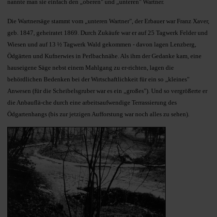
nannte man sie einfach den „oberen" und „unteren" Wartner.
Die Wartnersäge stammt vom „unteren Wartner", der Erbauer war Franz Xaver,
geb. 1847, geheiratet 1869. Durch Zukäufe war er auf 25 Tagwerk Felder und
Wiesen und auf 13 ½ Tagwerk Wald gekommen - davon lagen Lenzberg,
Ödgärten und Kufnerwies in Perlbachnähe. Als ihm der Gedanke kam, eine
hauseigene Säge nebst einem Mahlgang zu er-richten, lagen die
behördlichen Bedenken bei der Wirtschaftlichkeit für ein so „kleines"
Anwesen (für die Scheibelsgruber war es ein „großes"). Und so vergrößerte er
die Anbauflä-che durch eine arbeitsaufwendige Terrassierung des
Ödgartenhangs (bis zur jetzigen Aufforstung war noch alles zu sehen).