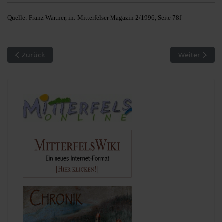
Quelle: Franz Wartner, in: Mitterfelser Magazin 2/1996, Seite 78f
Vorheriger Beitrag: Mühlen an der Menach (24): Die Mühlfahr
Nächster Bei
Zurück
Weiter