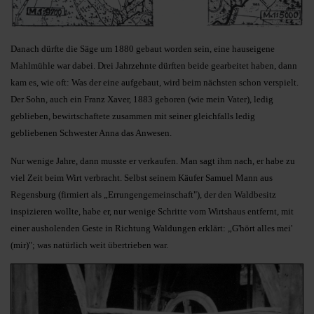
Danach dürfte die Säge um 1880 gebaut worden sein, eine hauseigene
Mahlmühle war dabei. Drei Jahrzehnte dürften beide gearbeitet haben, dann
kam es, wie oft: Was der eine aufgebaut, wird beim nächsten schon verspielt.
Der Sohn, auch ein Franz Xaver, 1883 geboren (wie mein Vater), ledig
geblieben, bewirtschaftete zusammen mit seiner gleichfalls ledig
gebliebenen Schwester Anna das Anwesen.
Nur wenige Jahre, dann musste er verkaufen. Man sagt ihm nach, er habe zu
viel Zeit beim Wirt verbracht. Selbst seinem Käufer Samuel Mann aus
Regensburg (firmiert als „Errungengemeinschaft"), der den Waldbesitz
inspizieren wollte, habe er, nur wenige Schritte vom Wirtshaus entfernt, mit
einer ausholenden Geste in Richtung Waldungen erklärt: „G'hört alles mei'
(mir)"; was natürlich weit übertrieben war.