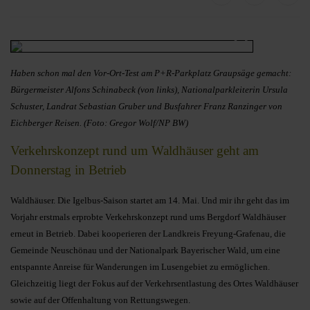
Haben schon mal den Vor-Ort-Test am P+R-Parkplatz Graupsäge gemacht:
Bürgermeister Alfons Schinabeck (von links), Nationalparkleiterin Ursula
Schuster, Landrat Sebastian Gruber und Busfahrer Franz Ranzinger von
Eichberger Reisen. (Foto: Gregor Wolf/NP BW)
Verkehrskonzept rund um Waldhäuser geht am
Donnerstag in Betrieb
Waldhäuser. Die Igelbus-Saison startet am 14. Mai. Und mir ihr geht das im
Vorjahr erstmals erprobte Verkehrskonzept rund ums Bergdorf Waldhäuser
erneut in Betrieb. Dabei kooperieren der Landkreis Freyung-Grafenau, die
Gemeinde Neuschönau und der Nationalpark Bayerischer Wald, um eine
entspannte Anreise für Wanderungen im Lusengebiet zu ermöglichen.
Gleichzeitig liegt der Fokus auf der Verkehrsentlastung des Ortes Waldhäuser
sowie auf der Offenhaltung von Rettungswegen.