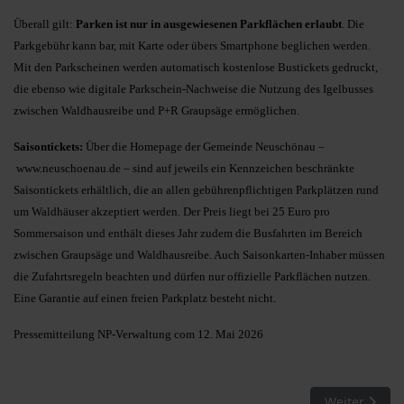
Überall gilt:
Parken ist nur in ausgewiesenen Parkflächen erlaubt
. Die
Parkgebühr kann bar, mit Karte oder übers Smartphone beglichen werden.
Mit den Parkscheinen werden automatisch kostenlose Bustickets gedruckt,
die ebenso wie digitale Parkschein-Nachweise die Nutzung des Igelbusses
zwischen Waldhausreibe und P+R Graupsäge ermöglichen.
Saisontickets:
Über die Homepage der Gemeinde Neuschönau –
www.neuschoenau.de
– sind auf jeweils ein Kennzeichen beschränkte
Saisontickets erhältlich, die an allen gebührenpflichtigen Parkplätzen rund
um Waldhäuser akzeptiert werden. Der Preis liegt bei 25 Euro pro
Sommersaison und enthält dieses Jahr zudem die Busfahrten im Bereich
zwischen Graupsäge und Waldhausreibe. Auch Saisonkarten-Inhaber müssen
die Zufahrtsregeln beachten und dürfen nur offizielle Parkflächen nutzen.
Eine Garantie auf einen freien Parkplatz besteht nicht.
Pressemitteilung NP-Verwaltung com 12. Mai 2026
Nächster Beit
Weiter