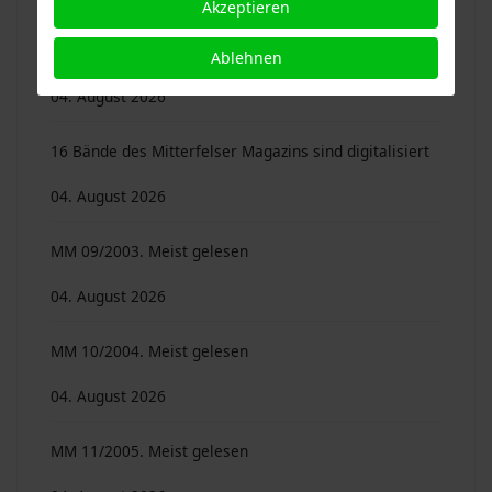
Akzeptieren
Mitterfelser Magazin 16/2010. 40 Beiträge von 25
Autoren …
Ablehnen
04. August 2026
16 Bände des Mitterfelser Magazins sind digitalisiert
04. August 2026
MM 09/2003. Meist gelesen
04. August 2026
MM 10/2004. Meist gelesen
04. August 2026
MM 11/2005. Meist gelesen