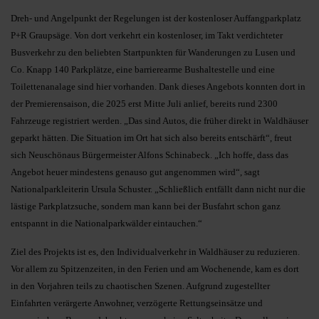
Dreh- und Angelpunkt der Regelungen ist der kostenloser Auffangparkplatz
P+R Graupsäge. Von dort verkehrt ein kostenloser, im Takt verdichteter
Busverkehr zu den beliebten Startpunkten für Wanderungen zu Lusen und
Co. Knapp 140 Parkplätze, eine barrierearme Bushaltestelle und eine
Toilettenanalage sind hier vorhanden. Dank dieses Angebots konnten dort in
der Premierensaison, die 2025 erst Mitte Juli anlief, bereits rund 2300
Fahrzeuge registriert werden. „Das sind Autos, die früher direkt in Waldhäuser
geparkt hätten. Die Situation im Ort hat sich also bereits entschärft“, freut
sich Neuschönaus Bürgermeister Alfons Schinabeck. „Ich hoffe, dass das
Angebot heuer mindestens genauso gut angenommen wird“, sagt
Nationalparkleiterin Ursula Schuster. „Schließlich entfällt dann nicht nur die
lästige Parkplatzsuche, sondern man kann bei der Busfahrt schon ganz
entspannt in die Nationalparkwälder eintauchen.“
Ziel des Projekts ist es, den Individualverkehr in Waldhäuser zu reduzieren.
Vor allem zu Spitzenzeiten, in den Ferien und am Wochenende, kam es dort
in den Vorjahren teils zu chaotischen Szenen. Aufgrund zugestellter
Einfahrten verärgerte Anwohner, verzögerte Rettungseinsätze und