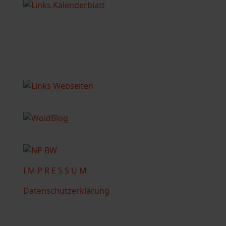
I M P R E S S U M
Datenschutzerklärung