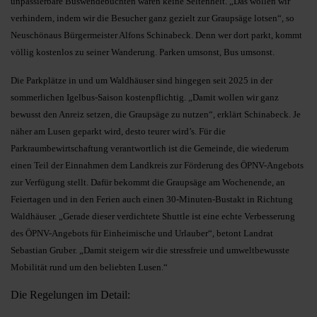
unpassierbare Buswendebuchten waren keine Seltenheit. „Das wollen wir
verhindern, indem wir die Besucher ganz gezielt zur Graupsäge lotsen“, so
Neuschönaus Bürgermeister Alfons Schinabeck. Denn wer dort parkt, kommt
völlig kostenlos zu seiner Wanderung. Parken umsonst, Bus umsonst.
Die Parkplätze in und um Waldhäuser sind hingegen seit 2025 in der
sommerlichen Igelbus-Saison kostenpflichtig. „Damit wollen wir ganz
bewusst den Anreiz setzen, die Graupsäge zu nutzen“, erklärt Schinabeck. Je
näher am Lusen geparkt wird, desto teurer wird’s. Für die
Parkraumbewirtschaftung verantwortlich ist die Gemeinde, die wiederum
einen Teil der Einnahmen dem Landkreis zur Förderung des ÖPNV-Angebots
zur Verfügung stellt. Dafür bekommt die Graupsäge am Wochenende, an
Feiertagen und in den Ferien auch einen 30-Minuten-Bustakt in Richtung
Waldhäuser. „Gerade dieser verdichtete Shuttle ist eine echte Verbesserung
des ÖPNV-Angebots für Einheimische und Urlauber“, betont Landrat
Sebastian Gruber. „Damit steigern wir die stressfreie und umweltbewusste
Mobilität rund um den beliebten Lusen.“
Die Regelungen im Detail: