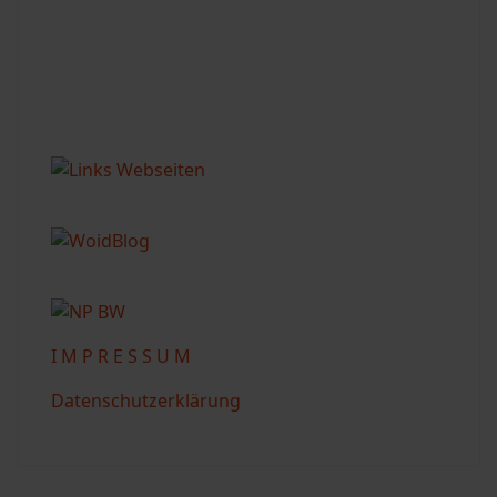
I M P R E S S U M
Datenschutzerklärung