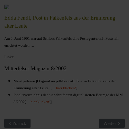
Edda Fendl, Post in Falkenfels aus der Erinnerung
alter Leute
Am 5. Juni 1901 war auf Schloss Falkenfels eine Postagentur mit Poststall
errichtet worden …
Links:
Mitterfelser Magazin 8/2002
Meist gelesen [Original im pdf-Format]: Post in Falkenfels aus der
Erinnerung alter Leute [
… hier klicken!
]
Inhaltsverzeichnis der hier abrufbaren digitalisierten Beiträge des MM
8/2002[
… hier klicken!
]
Vorheriger Beitrag: MM 07/2001. Meist gelesen
Nächster Bei
Zurück
Weiter