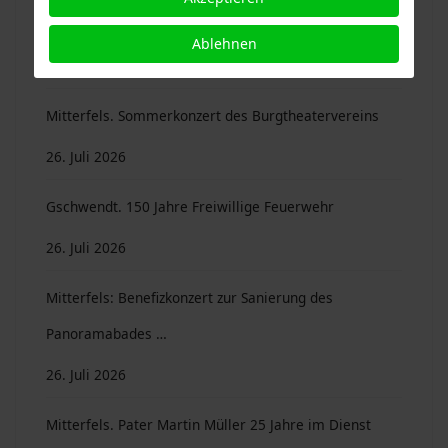
Von klein auf fit fürs digitale Zeitalter
Ablehnen
03. August 2026
Mitterfels. Sommerkonzert des Burgtheatervereins
26. Juli 2026
Gschwendt. 150 Jahre Freiwillige Feuerwehr
26. Juli 2026
Mitterfels: Benefizkonzert zur Sanierung des
Panoramabades …
26. Juli 2026
Mitterfels. Pater Martin Müller 25 Jahre im Dienst