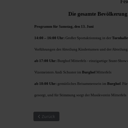
Fei
Die gesamte Bevölkerung i
Programm für Samstag, den 13. Juni
14:00 – 16:00 Uhr:
Großer Sportaktionstag in der
Turnhalle
Vorführungen der Abteilung Kinderturnen und der Abteilung
ab 17:00 Uhr:
Burghof Mitterfels - einzigartige Stunt-Sho
Vizemeisters
Andi Schuster
im
Burghof
Mitterfels
ab 18:00 Uhr:
gemütliches Beisammensein im
Burghof
. Fü
gesorgt, und für Stimmung sorgt der Musikverein Mitterfels
Vorheriger Beitrag: Das 25-jährige Priesterjubi
Zurück