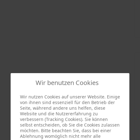
Wir benutzen Cookies
Wir nutzen Cookies auf unserer Website. Einige
von ihnen sind essenziell für den Betrieb der
Seite, während andere uns helfen, diese
Website und die Nutzererfahrung zu
verbessern (Tracking Cookies). Sie können
selbst entscheiden, ob Sie die Cookies zulassen
möchten. Bitte beachten Sie, dass bei einer
Ablehnung womöglich nicht mehr alle