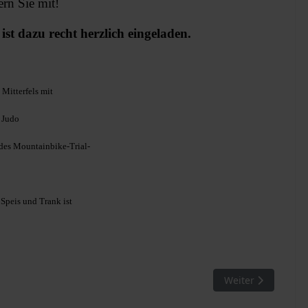
ern Sie mit!
st dazu recht herzlich eingeladen.
Mitterfels mit
 Judo
w des Mountainbike-Trial-
r Speis und Trank ist
läum von Prior P. Martin Müller
Nächster Beitrag:
Weiter