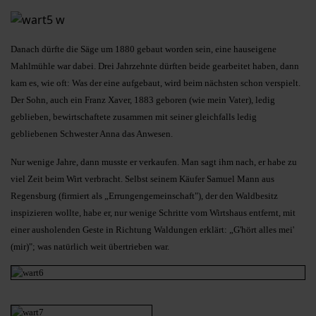
Danach dürfte die Säge um 1880 gebaut worden sein, eine hauseigene
Mahlmühle war dabei. Drei Jahrzehnte dürften beide gearbeitet haben, dann
kam es, wie oft: Was der eine aufgebaut, wird beim nächsten schon verspielt.
Der Sohn, auch ein Franz Xaver, 1883 geboren (wie mein Vater), ledig
geblieben, bewirtschaftete zusammen mit seiner gleichfalls ledig
gebliebenen Schwester Anna das Anwesen.
Nur wenige Jahre, dann musste er verkaufen. Man sagt ihm nach, er habe zu
viel Zeit beim Wirt verbracht. Selbst seinem Käufer Samuel Mann aus
Regensburg (firmiert als „Errungengemeinschaft"), der den Waldbesitz
inspizieren wollte, habe er, nur wenige Schritte vom Wirtshaus entfernt, mit
einer ausholenden Geste in Richtung Waldungen erklärt: „G'hört alles mei'
(mir)"; was natürlich weit übertrieben war.