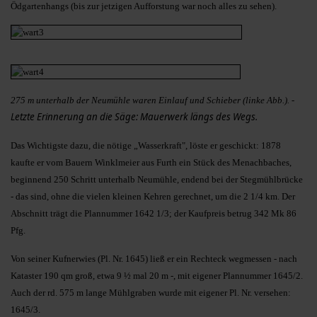
Ödgartenhangs (bis zur jetzigen Aufforstung war noch alles zu sehen).
275 m unterhalb der Neumühle waren Einlauf und Schieber (linke Abb.). -
Letzte Erinnerung an die Säge: Mauerwerk längs des Wegs.
Das Wichtigste dazu, die nötige „Wasserkraft", löste er geschickt: 1878
kaufte er vom Bauern Winklmeier aus Furth ein Stück des Menachbaches,
beginnend 250 Schritt unterhalb Neumühle, endend bei der Stegmühlbrücke
- das sind, ohne die vielen kleinen Kehren gerechnet, um die 2 1/4 km. Der
Abschnitt trägt die Plannummer 1642 1/3; der Kaufpreis betrug 342 Mk 86
Pfg.
Von seiner Kufnerwies (Pl. Nr. 1645) ließ er ein Rechteck wegmessen - nach
Kataster 190 qm groß, etwa 9 ½ mal 20 m -, mit eigener Plannummer 1645/2.
Auch der rd. 575 m lange Mühlgraben wurde mit eigener Pl. Nr. versehen:
1645/3.