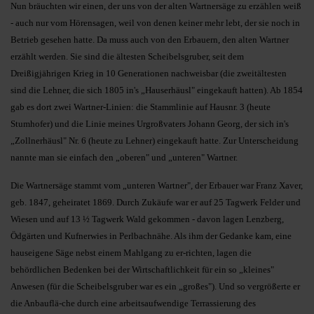
Nun bräuchten wir einen, der uns von der alten Wartnersäge zu erzählen weiß
- auch nur vom Hörensagen, weil von denen keiner mehr lebt, der sie noch in
Betrieb gesehen hatte. Da muss auch von den Erbauern, den alten Wartner
erzählt werden. Sie sind die ältesten Scheibelsgruber, seit dem
Dreißigjährigen Krieg in 10 Generationen nachweisbar (die zweitältesten
sind die Lehner, die sich 1805 in's „Hauserhäusl" eingekauft hatten). Ab 1854
gab es dort zwei Wartner-Linien: die Stammlinie auf Hausnr. 3 (heute
Stumhofer) und die Linie meines Urgroßvaters Johann Georg, der sich in's
„Zollnerhäusl" Nr. 6 (heute zu Lehner) eingekauft hatte. Zur Unterscheidung
nannte man sie einfach den „oberen" und „unteren" Wartner.
Die Wartnersäge stammt vom „unteren Wartner", der Erbauer war Franz Xaver,
geb. 1847, geheiratet 1869. Durch Zukäufe war er auf 25 Tagwerk Felder und
Wiesen und auf 13 ½ Tagwerk Wald gekommen - davon lagen Lenzberg,
Ödgärten und Kufnerwies in Perlbachnähe. Als ihm der Gedanke kam, eine
hauseigene Säge nebst einem Mahlgang zu er-richten, lagen die
behördlichen Bedenken bei der Wirtschaftlichkeit für ein so „kleines"
Anwesen (für die Scheibelsgruber war es ein „großes"). Und so vergrößerte er
die Anbauflä-che durch eine arbeitsaufwendige Terrassierung des