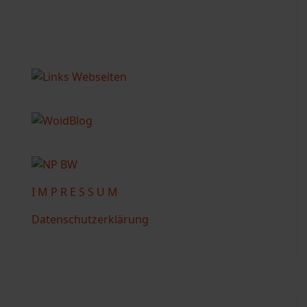
I M P R E S S U M
Datenschutzerklärung