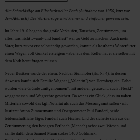
Alte Schneidsäge am Elisabethszeller Bach (Aufnahme von 1956, kurz vor
dem Abbruch). Die Wartnersäge wird kleiner und einfacher gewesen sein.
Im Jahre 1910 begann das große Verkaufen, Tauschen, Zertrümmern, um
alles, was nicht „wand- und bandfest" war, zu Geld zu machen. Auch mein
Vater, kurz zuvor erst selbständig geworden, konnte als kostbares Winterfutter
einen Wagen voll Gunkel ersteigern - aber aus dem Keller hat er sie selber mit
dem Korb herauftragen müssen.
Neuer Besitzer wurde der ehem. Nachbar Stumhofer (Hs. Nr. 4), in dessen
Anwesen kaufte sich Familie Wagner („Valentin") von Herrnberg ein. Dabei
wurden viele Gründe „mitgenommen", mit anderen getauscht, auch „Fleckl"
weggemessen und Wegrechte gesichert. Da war es ein Glück, dass im nahen
Mitterfels sowohl das kgl. Notariat als auch das Messungsamt saßen - mit
Justizrat Anton Zimmermann und Obergeometer Paul Fanderl, beide
leidenschaftliche Jäger, Fanderl auch Fischer. Und der sicherte sich aus der
Zertrümmerung den besagten Perlbach (Menach) nebst zwei Wiesen und
zahlte dafür dem Samuel Mann stolze 1400 Goldmark.