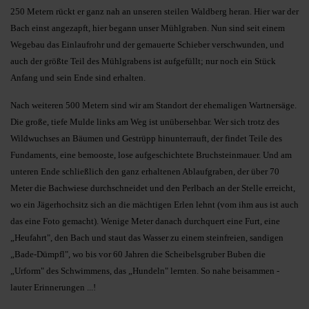
250 Metern rückt er ganz nah an unseren steilen Waldberg heran. Hier war der
Bach einst angezapft, hier begann unser Mühlgraben. Nun sind seit einem
Wegebau das Einlaufrohr und der gemauerte Schieber verschwunden, und
auch der größte Teil des Mühlgrabens ist aufgefüllt; nur noch ein Stück
Anfang und sein Ende sind erhalten.
Nach weiteren 500 Metern sind wir am Standort der ehemaligen Wartnersäge.
Die große, tiefe Mulde links am Weg ist unübersehbar. Wer sich trotz des
Wildwuchses an Bäumen und Gestrüpp hinunterrauft, der findet Teile des
Fundaments, eine bemooste, lose aufgeschichtete Bruchsteinmauer. Und am
unteren Ende schließlich den ganz erhaltenen Ablaufgraben, der über 70
Meter die Bachwiese durchschneidet und den Perlbach an der Stelle erreicht,
wo ein Jägerhochsitz sich an die mächtigen Erlen lehnt (vom ihm aus ist auch
das eine Foto gemacht). Wenige Meter danach durchquert eine Furt, eine
„Heufahrt", den Bach und staut das Wasser zu einem steinfreien, sandigen
„Bade-Dümpfl", wo bis vor 60 Jahren die Scheibelsgruber Buben die
„Urform" des Schwimmens, das „Hundeln" lernten. So nahe beisammen -
lauter Erinnerungen ...!