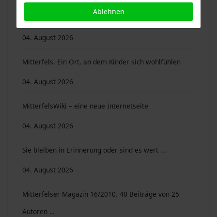
Ablehnen
Mitterfels. Rollendes Vergnügen im Burgmuseum
04. August 2026
Mitterfels. Ein Ort, an dem Kinder sich wohlfühlen
04. August 2026
MitterfelsWiki – eine neue Internetseite
04. August 2026
Sie bleiben in Erinnerung oder sind es wert ...
04. August 2026
Mitterfelser Magazin 16/2010. 40 Beiträge von 25
Autoren …