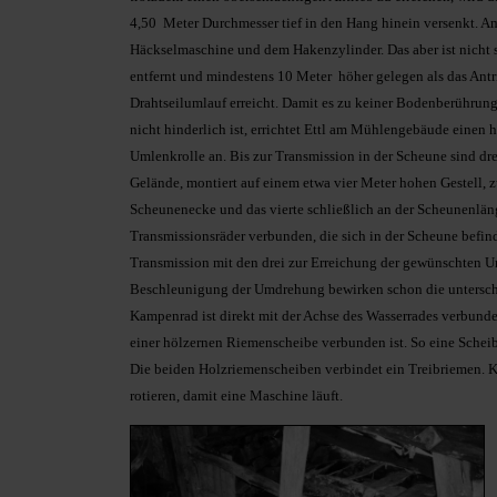
4,50 Meter Durchmesser tief in den Hang hinein versenkt. Am
Häckselmaschine und dem Hakenzylinder. Das aber ist nicht s
entfernt und mindestens 10 Meter höher gelegen als das Antr
Drahtseilumlauf erreicht. Damit es zu keiner Bodenberührun
nicht hinderlich ist, errichtet Ettl am Mühlengebäude einen h
Umlenkrolle an. Bis zur Transmission in der Scheune sind dr
Gelände, montiert auf einem etwa vier Meter hohen Gestell, z
Scheunenecke und das vierte schließlich an der Scheunenlängs
Transmissionsräder verbunden, die sich in der Scheune befin
Transmission mit den drei zur Erreichung der gewünschten 
Beschleunigung der Umdrehung bewirken schon die untersch
Kampenrad ist direkt mit der Achse des Wasserrades verbunden
einer hölzernen Riemenscheibe verbunden ist. So eine Schei
Die beiden Holzriemenscheiben verbindet ein Treibriemen. K
rotieren, damit eine Maschine läuft.