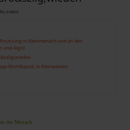
ffe: 619819
ftnutzung in Kleinmenach und an den
n und Aign)
o&szlig;wieden
epp-Mohl&quot; in Kleinwieden
sen der Menach