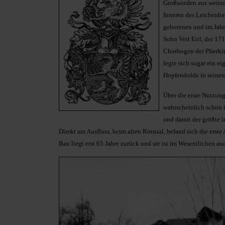
Großwieden aus weiter.
Inneren des Leichenha
geborenen und im Jahr 
Sohn Veit Ettl, der 171
Chorbogen der Pfarrkir
legte sich sogar ein e
Hopfendolde in seinen
Über die erste Nutzun
wahrscheinlich schon im
und damit der größte 
Direkt am Ausfluss, beim alten Rinnsal, befand sich die erst
Bau liegt erst 65 Jahre zurück und sie ist im Wesentlichen a