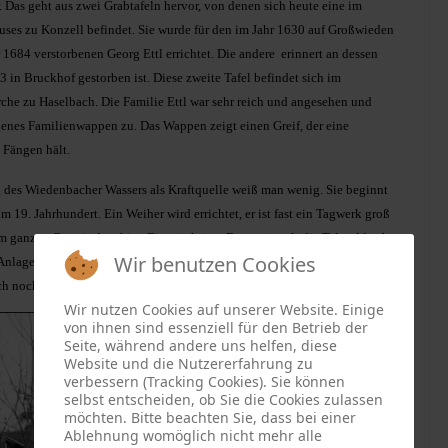
 Das geht aus zwei Grabtafeln hervor, von denen sich heute eine im
uses zu Konzell befindet. Sie wurde für den im Jahr 1630 auf Großwieden
1684 verstorbenen Georg Ettl errichtet. Die andere erinnert an dessen
3 in Bruckhof gestorben ist. Diese zweite Tafel befindet sich im
che zu Haselbach. Die Familie Ettl war sehr reich und angesehen und
igenes Familienwappen zu. Das Wappen zeigt einen Greif, der eine
 Fängen hält.
g des Wiedenbacher Wassers als Kraftquelle weiß man wenig. Sie beginnt
 19. Jahrhundert. Ein Weiher wird errichtet, er ist fast ein Tagwerk groß
im ganzen Gemeindegebiet. Ein mächtiger Damm riegelt die Talmulde ab.
Wir benutzen Cookies
e Anlage. Über die zweite aber weiß man recht gut Bescheid, denn deren
uch noch erhalten, wenn auch nicht mehr benutzbar.
Wir nutzen Cookies auf unserer Website. Einige
von ihnen sind essenziell für den Betrieb der
Seite, während andere uns helfen, diese
Website und die Nutzererfahrung zu
verbessern (Tracking Cookies). Sie können
selbst entscheiden, ob Sie die Cookies zulassen
möchten. Bitte beachten Sie, dass bei einer
Ablehnung womöglich nicht mehr alle