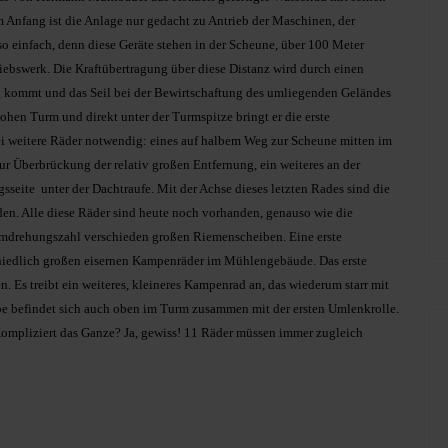
 Anfang ist die Anlage nur gedacht zu Antrieb der Maschinen, der
o einfach, denn diese Geräte stehen in der Scheune, über 100 Meter
iebswerk. Die Kraftübertragung über diese Distanz wird durch einen
g kommt und das Seil bei der Bewirtschaftung des umliegenden Geländes
ohen Turm und direkt unter der Turmspitze bringt er die erste
ei weitere Räder notwendig: eines auf halbem Weg zur Scheune mitten im
ur Überbrückung der relativ großen Entfernung, ein weiteres an der
seite unter der Dachtraufe. Mit der Achse dieses letzten Rades sind die
den. Alle diese Räder sind heute noch vorhanden, genauso wie die
Umdrehungszahl verschieden großen Riemenscheiben. Eine erste
iedlich großen eisernen Kampenräder im Mühlengebäude. Das erste
. Es treibt ein weiteres, kleineres Kampenrad an, das wiederum starr mit
be befindet sich auch oben im Turm zusammen mit der ersten Umlenkrolle.
ompliziert das Ganze? Ja, gewiss! 11 Räder müssen immer zugleich