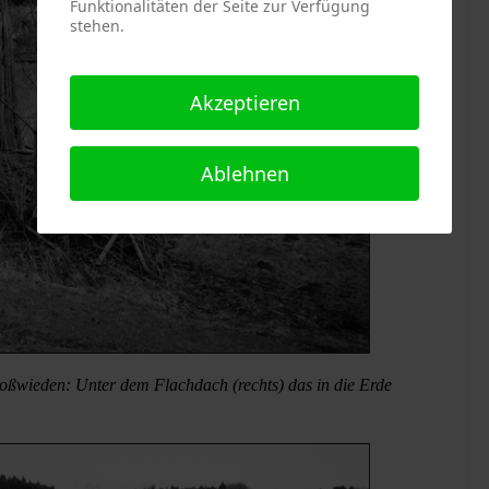
Funktionalitäten der Seite zur Verfügung
stehen.
Akzeptieren
Ablehnen
ßwieden: Unter dem Flachdach (rechts) das in die Erde