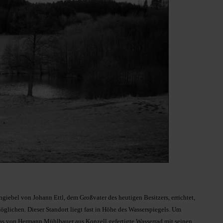
iebel von Johann Ettl, dem Großvater des heutigen Besitzers, errichtet,
öglichen. Dieser Standort liegt fast in Höhe des Wasserspiegels. Um
das von Hermann Mühlbauer aus Konzell gefertigte Wasserrad mit seinen