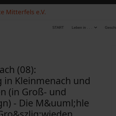
 Mitterfels e.V.
START
Leben in . . .
Geschi
ch (08):
 in Kleinmenach und
n (in Groß- und
gn) - Die M&uuml;hle
 Gro&szlig;wieden