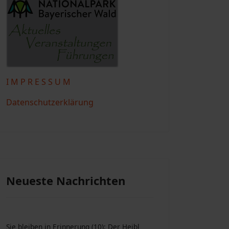
I M P R E S S U M
Datenschutzerklärung
Neueste Nachrichten
Sie bleiben in Erinnerung (10): Der Heibl