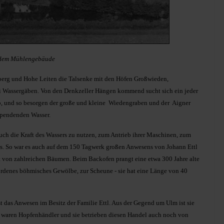
it dem Mühlengebäude
erg und Hohe Leiten die Talsenke mit den Höfen Großwieden,
i Wassergäben. Von den Denkzeller Hängen kommend sucht sich ein jeder
 und so besorgen der große und kleine Wiedengraben und der Aigner
spendenden Wasser.
uch die Kraft des Wassers zu nutzen, zum Antrieb ihrer Maschinen, zum
s. So war es auch auf dem 150 Tagwerk großen Anwesens von Johann Ettl
st von zahlreichen Bäumen. Beim Backofen prangt eine etwa 300 Jahre alte
ordenes böhmisches Gewölbe, zur Scheune - sie hat eine Länge von 40
ist das Anwesen im Besitz der Familie Ettl. Aus der Gegend um Ulm ist sie
s waren Hopfenhändler und sie betrieben diesen Handel auch noch von