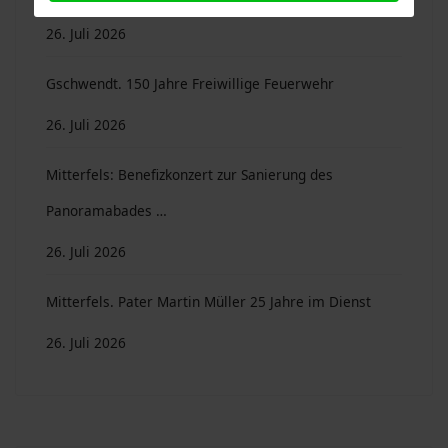
26. Juli 2026
Gschwendt. 150 Jahre Freiwillige Feuerwehr
26. Juli 2026
Mitterfels: Benefizkonzert zur Sanierung des
Panoramabades …
26. Juli 2026
Mitterfels. Pater Martin Müller 25 Jahre im Dienst
26. Juli 2026