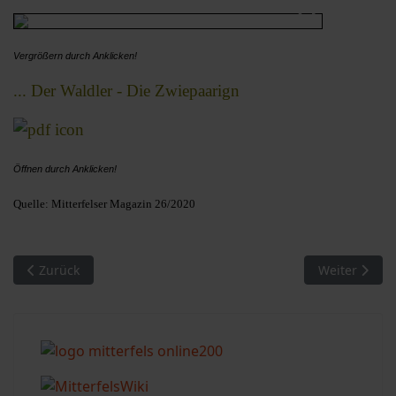
Vergrößern durch Anklicken!
... Der Waldler - Die Zwiepaarign
Öffnen durch Anklicken!
Quelle: Mitterfelser Magazin 26/2020
Vorheriger Beitrag: Sind wirklich die Falken die Namensgeber
Nächster Bei
Zurück
Weiter