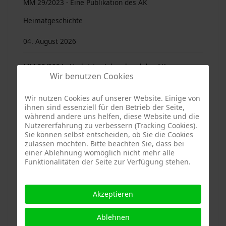
MM 29/2023 - Eine Publikation des AK
Heimatgeschichte
04. August 2026
MM 30/2024 - Vorletzter Jahresband des AK
Wir benutzen Cookies
Heimatgeschichte
Wir nutzen Cookies auf unserer Website. Einige von
04. August 2026
ihnen sind essenziell für den Betrieb der Seite,
während andere uns helfen, diese Website und die
Nutzererfahrung zu verbessern (Tracking Cookies).
Neues aus unseren Gemeinden: Sammelordner ...
Sie können selbst entscheiden, ob Sie die Cookies
zulassen möchten. Bitte beachten Sie, dass bei
04. August 2026
einer Ablehnung womöglich nicht mehr alle
Funktionalitäten der Seite zur Verfügung stehen.
Von klein auf fit fürs digitale Zeitalter
Akzeptieren
03. August 2026
Ablehnen
Mitterfels. Sommerkonzert des Burgtheatervereins