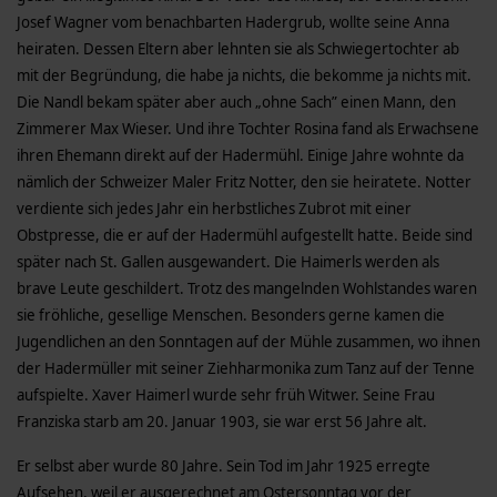
Josef Wagner vom benachbarten Hadergrub, wollte seine Anna
heiraten. Dessen Eltern aber lehnten sie als Schwiegertochter ab
mit der Begründung, die habe ja nichts, die bekomme ja nichts mit.
Die Nandl bekam später aber auch „ohne Sach” einen Mann, den
Zimmerer Max Wieser. Und ihre Tochter Rosina fand als Erwachsene
ihren Ehemann direkt auf der Hadermühl. Einige Jahre wohnte da
nämlich der Schweizer Maler Fritz Notter, den sie heiratete. Notter
verdiente sich jedes Jahr ein herbstliches Zubrot mit einer
Obstpresse, die er auf der Hadermühl aufgestellt hatte. Beide sind
später nach St. Gallen ausgewandert. Die Haimerls werden als
brave Leute geschildert. Trotz des mangelnden Wohlstandes waren
sie fröhliche, gesellige Menschen. Besonders gerne kamen die
Jugendlichen an den Sonntagen auf der Mühle zusammen, wo ihnen
der Hadermüller mit seiner Ziehharmonika zum Tanz auf der Tenne
aufspielte. Xaver Haimerl wurde sehr früh Witwer. Seine Frau
Franziska starb am 20. Januar 1903, sie war erst 56 Jahre alt.
Er selbst aber wurde 80 Jahre. Sein Tod im Jahr 1925 erregte
Aufsehen, weil er ausgerechnet am Ostersonntag vor der