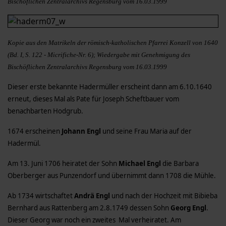
Bischöflichen Zentralarchivs Regensburg vom 16.03.1999
Kopie aus den Matrikeln der römisch-katholischen Pfarrei Konzell von 1640
(Bd. I, S. 122 - Micrifiche-Nr. 6); Wiedergabe mit Genehmigung des
Bischöflichen Zentralarchivs Regensburg vom 16.03.1999
Dieser erste bekannte Hadermüller erscheint dann am 6.10.1640
erneut, dieses Mal als Pate für Joseph Scheftbauer vom
benachbarten Hodgrub.
1674 erscheinen
Johann Engl
und seine Frau Maria auf der
Hadermül.
Am 13. Juni 1706 heiratet der Sohn
Michael Engl
die Barbara
Oberberger aus Punzendorf und übernimmt dann 1708 die Mühle.
Ab 1734 wirtschaftet
Andrä Engl
und nach der Hochzeit mit Bibieba
Bernhard aus Rattenberg am 2.8.1749 dessen Sohn
Georg Engl
.
Dieser Georg war noch ein zweites Mal verheiratet. Am