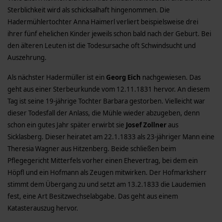
Sterblichkeit wird als schicksalhaft hingenommen. Die
Hadermühlertochter Anna Haimerl verliert beispielsweise drei
ihrer fünf ehelichen Kinder jeweils schon bald nach der Geburt. Bei
den älteren Leuten ist die Todesursache oft Schwindsucht und
Auszehrung.
Als nächster Hadermüller ist ein
Georg Eich
nachgewiesen. Das
geht aus einer Sterbeurkunde vom 12.11.1831 hervor. An diesem
Tag ist seine 19-jährige Tochter Barbara gestorben. Vielleicht war
dieser Todesfall der Anlass, die Mühle wieder abzugeben, denn
schon ein gutes Jahr später erwirbt sie
Josef Zollner
aus
Sicklasberg. Dieser heiratet am 22.1.1833 als 23-jähriger Mann eine
Theresia Wagner aus Hitzenberg. Beide schließen beim
Pflegegericht Mitterfels vorher einen Ehevertrag, bei dem ein
Höpfl und ein Hofmann als Zeugen mitwirken. Der Hofmarksherr
stimmt dem Übergang zu und setzt am 13.2.1833 die Laudemien
fest, eine Art Besitzwechselabgabe. Das geht aus einem
Katasterauszug hervor.