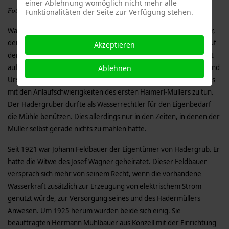
einer Ablehnung womöglich nicht mehr alle
Foto links: Die Menach heute
Funktionalitäten der Seite zur Verfügung stehen.
Während der Bewirtschaftung durch den zweiten
Haimerl
-Müller,
den Sohn
Johann
, kam es zu einer bedeutenden Veränderung auf
Akzeptieren
der Hadermühl. Irgendwann einmal vorher ging das Wasserrecht
auf den Besitzer des Anwesens von Hadergrub über. Zeitpunkt und
Ablehnen
Ursache dafür konnte ich nicht ermitteln. Möglicherweise hatte es
mit den Anlaufschwierigkeiten des ersten Haimerl-Müllers zu tun.
Der Hadergruber durfte als Wasserrechtler für den Eigenbedarf
die Mühle benützen. Dies allerdings nur in den Zeiten, in denen der
Müller selbst gerade nichts zu mahlen hatte.
Seit 1921 war Johann Feldbauer der Eigentümer von Hadergrub. Er
hatte die Witwe des Josef Wagner geheiratet. Dieser Feldbauer
versprach sich mehr von seinem Recht, wenn die vorhandene
Wasserkraft zusätzlich zur Erzeugung von elektrischem Strom
genutzt würde, zur Versorgung seines und des Hadermüllers
Anwesen. Um 1925 herum wurden beide sich einig. Sie
beauftragten Hermann Mühlbauer aus Konzell mit der Einrichtung