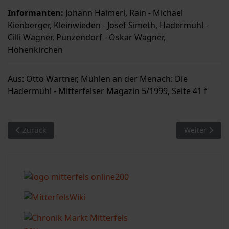
Informanten:
Johann Haimerl, Rain - Michael
Kienberger, Kleinwieden - Josef Simeth, Hadermühl -
Cilli Wagner, Punzendorf - Oskar Wagner,
Höhenkirchen
Aus: Otto Wartner, Mühlen an der Menach: Die
Hadermühl - Mitterfelser Magazin 5/1999, Seite 41 f
Vorheriger Beitrag: Mühlen an der Menach (10): Obermühl
Nächster Bei
Zurück
Weiter