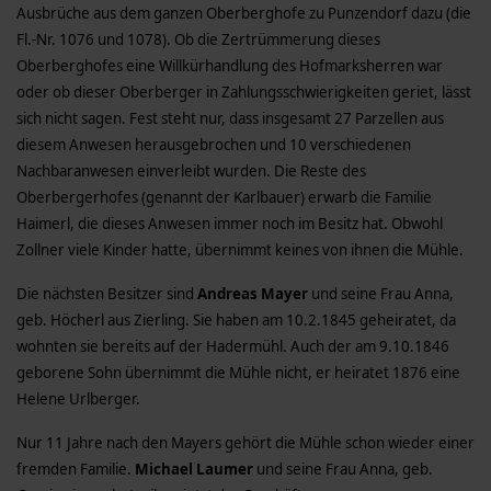
Ausbrüche aus dem ganzen Oberberghofe zu Punzendorf dazu (die
Fl.-Nr. 1076 und 1078). Ob die Zertrümmerung dieses
Oberberghofes eine Willkürhandlung des Hofmarksherren war
oder ob dieser Oberberger in Zahlungsschwierigkeiten geriet, lässt
sich nicht sagen. Fest steht nur, dass insgesamt 27 Parzellen aus
diesem Anwesen herausgebrochen und 10 verschiedenen
Nachbaranwesen einverleibt wurden. Die Reste des
Oberbergerhofes (genannt der Karlbauer) erwarb die Familie
Haimerl, die dieses Anwesen immer noch im Besitz hat. Obwohl
Zollner viele Kinder hatte, übernimmt keines von ihnen die Mühle.
Die nächsten Besitzer sind
Andreas Mayer
und seine Frau Anna,
geb. Höcherl aus Zierling. Sie haben am 10.2.1845 geheiratet, da
wohnten sie bereits auf der Hadermühl. Auch der am 9.10.1846
geborene Sohn übernimmt die Mühle nicht, er heiratet 1876 eine
Helene Urlberger.
Nur 11 Jahre nach den Mayers gehört die Mühle schon wieder einer
fremden Familie.
Michael Laumer
und seine Frau Anna, geb.