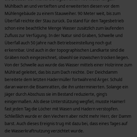
Mühlbach an und vertieften und erweiterten diesen vor dem
Mühlengebäude zu einem Stauweiher. 90 Meter weit, bis zum
Überfall reichte der Stau zurück. Da stand für den Tagesbetrieb
schon eine beachtliche Menge Wasser zusätzlich zum laufenden
Zufluss zur Verfügung. In der Natur sind Graben, Schwelle und
Überfall auch 50 Jahre nach Betriebseinstellung noch gut
erkennbar. Und auch in der topographischen Landkarte sind die
Gräben noch eingezeichnet, obwohl sie inzwischen trocken liegen.
Von der Schwelle aus wurde das Wasser mittels einer Holzrinne zum
Mühlrad geleitet, das bis zum Dach reichte. Der Deichdamm
bereitete dem letzten Hadermüller fortwährend Ärger. Schuld
daran waren die Bisamratten, die ihn unterminierten. Solange ein
Jäger durch Abschuss sie im Bestand reduzierte, ging’s
einigermaßen. Als diese Unterstützung wegfiel, musste Haimerl
fast jeden Tag die Löcher mit Wasen und Hadern verstopfen.
Schließlich wurde er den Viechern aber nicht mehr Herr, der Damm
barst. Auch dieses Ereignis trug mit dazu bei, dass eines Tages auf
die Wasserkraftnutzung verzichtet wurde.