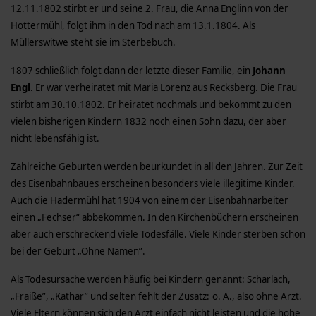
12.11.1802 stirbt er und seine 2. Frau, die Anna Englinn von der
Hottermühl, folgt ihm in den Tod nach am 13.1.1804. Als
Müllerswitwe steht sie im Sterbebuch.
1807 schließlich folgt dann der letzte dieser Familie, ein
Johann
Engl
. Er war verheiratet mit Maria Lorenz aus Recksberg. Die Frau
stirbt am 30.10.1802. Er heiratet nochmals und bekommt zu den
vielen bisherigen Kindern 1832 noch einen Sohn dazu, der aber
nicht lebensfähig ist.
Zahlreiche Geburten werden beurkundet in all den Jahren. Zur Zeit
des Eisenbahnbaues erscheinen besonders viele illegitime Kinder.
Auch die Hadermühl hat 1904 von einem der Eisenbahnarbeiter
einen „Fechser“ abbekommen. In den Kirchenbüchern erscheinen
aber auch erschreckend viele Todesfälle. Viele Kinder sterben schon
bei der Geburt „Ohne Namen”.
Als Todesursache werden häufig bei Kindern genannt: Scharlach,
„Fraiße”, „Kathar” und selten fehlt der Zusatz: o. A., also ohne Arzt.
Viele Eltern können sich den Arzt einfach nicht leisten und die hohe