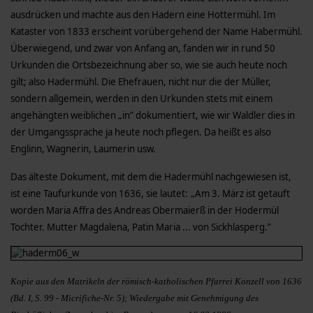
ausdrücken und machte aus den Hadern eine Hottermühl. Im
Kataster von 1833 erscheint vorübergehend der Name Habermühl.
Überwiegend, und zwar von Anfang an, fanden wir in rund 50
Urkunden die Ortsbezeichnung aber so, wie sie auch heute noch
gilt; also Hadermühl. Die Ehefrauen, nicht nur die der Müller,
sondern allgemein, werden in den Urkunden stets mit einem
angehängten weiblichen „in” dokumentiert, wie wir Waldler dies in
der Umgangssprache ja heute noch pflegen. Da heißt es also
Englinn, Wagnerin, Laumerin usw.
Das älteste Dokument, mit dem die Hadermühl nachgewiesen ist,
ist eine Taufurkunde von 1636, sie lautet: „Am 3. März ist getauft
worden Maria Affra des Andreas Obermaierß in der Hodermül
Tochter. Mutter Magdalena, Patin Maria ... von Sickhlasperg.”
Kopie aus den Matrikeln der römisch-katholischen Pfarrei Konzell von 1636
(Bd. I, S. 99 - Micrifiche-Nr. 5); Wiedergabe mit Genehmigung des