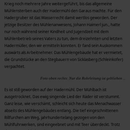
Krieg noch mehrere Jahre weitergeführt, bis das allgemeine
Mühlensterben auch der Hadermühl den Garaus machte. Für den
Hadergruber ist das Wasserrecht damit wertlos geworden. Der
jetzige Besitzer des Mühlenanwesens, Johann Haimerl jun., hatte
nur noch während seiner Kindheit und Jugendzeit mit dem
Mühlenbetrieb seines Vaters zu tun, dem dreizehnten und letzten
Hadermüller, den wir ermitteln konnten. Er fand sein Auskommen
auswärts als Arbeitnehmer. Das Mühlengebäude hat er vermietet,
die Grundstücke an den Stegbauern von Sicklasberg (Schleinkofer)
verpachtet.
Foto oben rechts: Nur die Rohrleitung ist geblieben ...
Es ist still geworden auf der Hadermühl. Der Mühlbach ist
ausgetrocknet. Das ewig singende Lied der Räder ist verstummt.
Ganz leise, wie verschämt, schleicht sich heute das Menachwasser
abseits des Mühlengebäudes entlang. Die tief eingeschnittenen
Rillfurchen am Weg, jahrhundertelang gezogen von den
Mühlfuhrwerken, sind eingeebnet und mit Teer überdeckt. Trotz