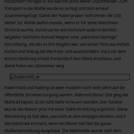
Punzendorf fertigte er ein Rad mit sechs Meter Durchmesser. Zum
Transport in die Mühle wurde es zerlegt und dort erneut
zusammengefügt. Damit der Hadergruber nicht immer die 250
Meter zur Mühle laufen musste, wenn er für seine Maschinen
Strom brauchte, konstruierte sein technisch außerordentlich
begabter Stiefsohn Konrad Wagner eine „patentverdächtige”
Vorrichtung, mit der es ihm möglich war, von seiner Fletz aus mittels
Kurbel und Seilzug das Werk ein- und auszuschalten. Kurz vor dem
letzten Weltkrieg erhielt Punzendorf den OBAG-Anschluss, und
damit fielen vier Abnehmer weg.
Hadermühl und Hadergrub aber mussten noch viele Jahre auf die
öffentliche Stromversorgung warten. Während dieser Zeit ging das
Mühlrad kaputt. Es ist nicht mehr erneuert worden. Der Turbine
wurde das Wasser jetzt mit einer Stahlrohrleitung zugeführt. Diese
Rohrleitung ist fast alles, was noch an den einstigen Mühlen- und E-
Werksbetrieb erinnert, denn ein Mieter hat fast die ganze
Mühleneinrichtung ausgebaut. Die Mahlmühle wurde nach dem