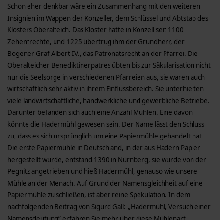
Schon eher denkbar wäre ein Zusammenhang mit den weiteren
Insignien im Wappen der Konzeller, dem Schlüssel und Abtstab des
Klosters Oberalteich. Das Kloster hatte in Konzell seit 1100
Zehentrechte, und 1225 übertrug ihm der Grundherr, der
Bogener Graf Albert IV., das Patronatsrecht an der Pfarrei. Die
Oberalteicher Benediktinerpatres übten bis zur Säkularisation nicht
nur die Seelsorge in verschiedenen Pfarreien aus, sie waren auch
wirtschaftlich sehr aktiv in ihrem Einflussbereich. Sie unterhielten
viele landwirtschaftliche, handwerkliche und gewerbliche Betriebe.
Darunter befanden sich auch eine Anzahl Mühlen. Eine davon
könnte die Hadermühl gewesen sein. Der Name lässt den Schluss
zu, dass es sich ursprünglich um eine Papiermühle gehandelt hat.
Die erste Papiermühle in Deutschland, in der aus Hadern Papier
hergestellt wurde, entstand 1390 in Nürnberg, sie wurde von der
Pegnitz angetrieben und hieß Hadermühl, genauso wie unsere
Mühle an der Menach. Auf Grund der Namensgleichheit auf eine
Papiermühle zu schließen, ist aber reine Spekulation. In dem
nachfolgenden Beitrag von Sigurd Gall: „Hadermühl, Versuch einer
Namensdeutung” erfahren Sie mehr über diese Mühlenart.