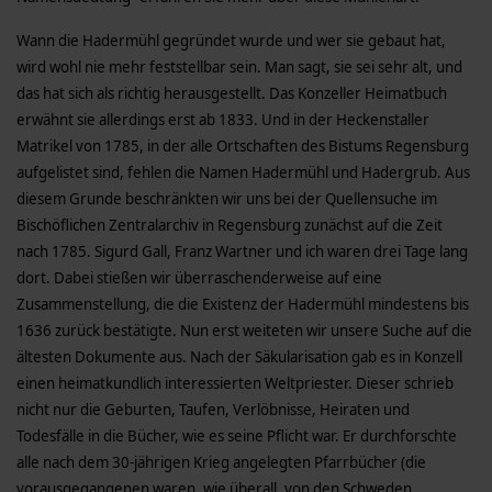
Wann die Hadermühl gegründet wurde und wer sie gebaut hat,
wird wohl nie mehr feststellbar sein. Man sagt, sie sei sehr alt, und
das hat sich als richtig herausgestellt. Das Konzeller Heimatbuch
erwähnt sie allerdings erst ab 1833. Und in der Heckenstaller
Matrikel von 1785, in der alle Ortschaften des Bistums Regensburg
aufgelistet sind, fehlen die Namen Hadermühl und Hadergrub. Aus
diesem Grunde beschränkten wir uns bei der Quellensuche im
Bischöflichen Zentralarchiv in Regensburg zunächst auf die Zeit
nach 1785. Sigurd Gall, Franz Wartner und ich waren drei Tage lang
dort. Dabei stießen wir überraschenderweise auf eine
Zusammenstellung, die die Existenz der Hadermühl mindestens bis
1636 zurück bestätigte. Nun erst weiteten wir unsere Suche auf die
ältesten Dokumente aus. Nach der Säkularisation gab es in Konzell
einen heimatkundlich interessierten Weltpriester. Dieser schrieb
nicht nur die Geburten, Taufen, Verlöbnisse, Heiraten und
Todesfälle in die Bücher, wie es seine Pflicht war. Er durchforschte
alle nach dem 30-jährigen Krieg angelegten Pfarrbücher (die
vorausgegangenen waren, wie überall, von den Schweden