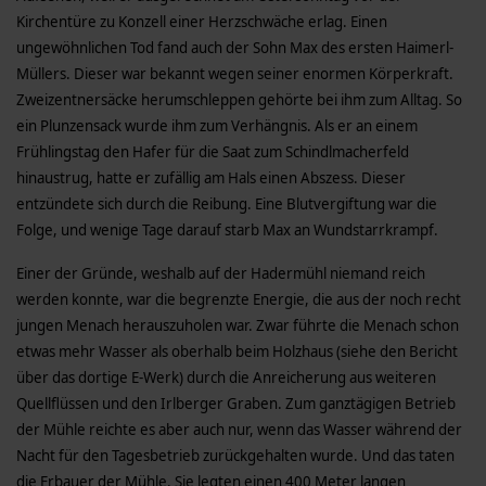
Kirchentüre zu Konzell einer Herzschwäche erlag. Einen
ungewöhnlichen Tod fand auch der Sohn Max des ersten Haimerl-
Müllers. Dieser war bekannt wegen seiner enormen Körperkraft.
Zweizentnersäcke herumschleppen gehörte bei ihm zum Alltag. So
ein Plunzensack wurde ihm zum Verhängnis. Als er an einem
Frühlingstag den Hafer für die Saat zum Schindlmacherfeld
hinaustrug, hatte er zufällig am Hals einen Abszess. Dieser
entzündete sich durch die Reibung. Eine Blutvergiftung war die
Folge, und wenige Tage darauf starb Max an Wundstarrkrampf.
Einer der Gründe, weshalb auf der Hadermühl niemand reich
werden konnte, war die begrenzte Energie, die aus der noch recht
jungen Menach herauszuholen war. Zwar führte die Menach schon
etwas mehr Wasser als oberhalb beim Holzhaus (siehe den Bericht
über das dortige E-Werk) durch die Anreicherung aus weiteren
Quellflüssen und den Irlberger Graben. Zum ganztägigen Betrieb
der Mühle reichte es aber auch nur, wenn das Wasser während der
Nacht für den Tagesbetrieb zurückgehalten wurde. Und das taten
die Erbauer der Mühle. Sie legten einen 400 Meter langen