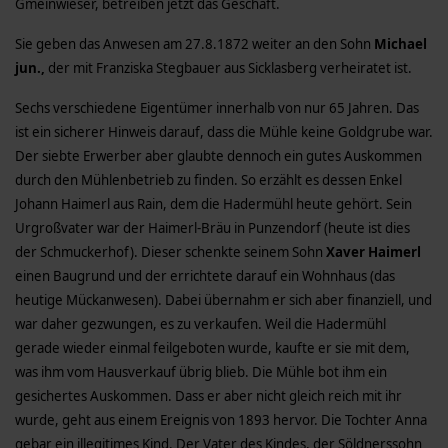
Gmeinwieser, betreiben jetzt das Geschäft.
Sie geben das Anwesen am 27.8.1872 weiter an den Sohn
Michael
jun.,
der mit Franziska Stegbauer aus Sicklasberg verheiratet ist.
Sechs verschiedene Eigentümer innerhalb von nur 65 Jahren. Das
ist ein sicherer Hinweis darauf, dass die Mühle keine Goldgrube war.
Der siebte Erwerber aber glaubte dennoch ein gutes Auskommen
durch den Mühlenbetrieb zu finden. So erzählt es dessen Enkel
Johann Haimerl aus Rain, dem die Hadermühl heute gehört. Sein
Urgroßvater war der Haimerl-Bräu in Punzendorf (heute ist dies
der Schmuckerhof). Dieser schenkte seinem Sohn
Xaver Haimerl
einen Baugrund und der errichtete darauf ein Wohnhaus (das
heutige Mückanwesen). Dabei übernahm er sich aber finanziell, und
war daher gezwungen, es zu verkaufen. Weil die Hadermühl
gerade wieder einmal feilgeboten wurde, kaufte er sie mit dem,
was ihm vom Hausverkauf übrig blieb. Die Mühle bot ihm ein
gesichertes Auskommen. Dass er aber nicht gleich reich mit ihr
wurde, geht aus einem Ereignis von 1893 hervor. Die Tochter Anna
gebar ein illegitimes Kind. Der Vater des Kindes, der Söldnerssohn