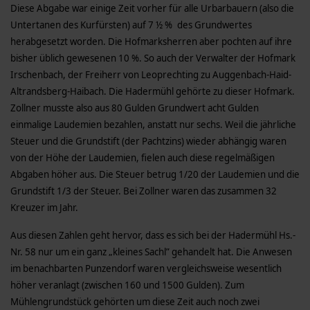
Diese Abgabe war einige Zeit vorher für alle Urbarbauern (also die
Untertanen des Kurfürsten) auf 7 ½ % des Grundwertes
herabgesetzt worden. Die Hofmarksherren aber pochten auf ihre
bisher üblich gewesenen 10 %. So auch der Verwalter der Hofmark
Irschenbach, der Freiherr von Leoprechting zu Auggenbach-Haid-
Altrandsberg-Haibach. Die Hadermühl gehörte zu dieser Hofmark.
Zollner musste also aus 80 Gulden Grundwert acht Gulden
einmalige Laudemien bezahlen, anstatt nur sechs. Weil die jährliche
Steuer und die Grundstift (der Pachtzins) wieder abhängig waren
von der Höhe der Laudemien, fielen auch diese regelmäßigen
Abgaben höher aus. Die Steuer betrug 1/20 der Laudemien und die
Grundstift 1/3 der Steuer. Bei Zollner waren das zusammen 32
Kreuzer im Jahr.
Aus diesen Zahlen geht hervor, dass es sich bei der Hadermühl Hs.-
Nr. 58 nur um ein ganz „kleines Sachl” gehandelt hat. Die Anwesen
im benachbarten Punzendorf waren vergleichsweise wesentlich
höher veranlagt (zwischen 160 und 1500 Gulden). Zum
Mühlengrundstück gehörten um diese Zeit auch noch zwei