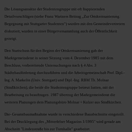
Die Lösungsansätze der Studentengruppe mit oft frappierenden
Detailvorschlägen (siehe Franz Wartners Beitrag „Zur Ortskernsanierung:
Begegnung mit Stuttgarter Studenten“) wurden mit den Gemeindevertretern
diskutiert, wurden in einer Bürgerversammlung auch der Öffentlichkeit
gezeigt.
Den Startschuss für den Beginn der Ortskernsanierung gab der
Marktgemeinderat in seiner Sitzung vom 4. Dezember 1985 mit dem
Beschluss, vorbereitende Untersuchungen nach § 4 Abs. 3
Städtebauförderung durchzuführen und die Arbeitsgemeinschaft Prof. Dipl.-
Ing. A. Markelin (Univ. Stuttgart) und Dipl.-Ing. RBM Th. Molnar
(Straßkirchen), die beide die Studentengruppe betreut hatten, mit der
Bearbeitung zu beauftragen. 1987 übertrug der Marktgemeinderat die
weiteren Planungen dem Planungsbüro Molnar + Kulzer aus Straßkirchen.
Die- Gesamtbaumaßnahme wurde in verschiedene Bauabschnitte eingeteilt.
Bei der Drucklegung des „Mitterfelser Magazins 1/1995" wird gerade am
Abschnitt "Lindenstraße bis zur Turnhalle" gearbeitet.