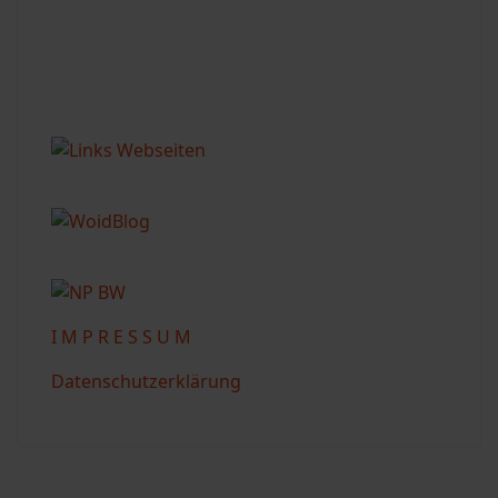
I M P R E S S U M
Datenschutzerklärung