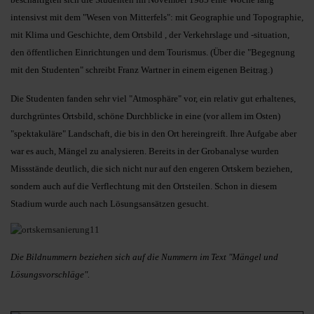
intensivst mit dem "Wesen von Mitterfels": mit Geographie und Topographie,
mit Klima und Geschichte, dem Ortsbild , der Verkehrslage und -situation,
den öffentlichen Einrichtungen und dem Tourismus. (Über die "Begegnung
mit den Studenten" schreibt Franz Wartner in einem eigenen Beitrag.)
Die Studenten fanden sehr viel "Atmosphäre" vor, ein relativ gut erhaltenes,
durchgrüntes Ortsbild, schöne Durchblicke in eine (vor allem im Osten)
"spektakuläre" Landschaft, die bis in den Ort hereingreift. Ihre Aufgabe aber
war es auch, Mängel zu analysieren. Bereits in der Grobanalyse wurden
Missstände deutlich, die sich nicht nur auf den engeren Ortskern beziehen,
sondern auch auf die Verflechtung mit den Ortsteilen. Schon in diesem
Stadium wurde auch nach Lösungsansätzen gesucht.
Die Bildnummern beziehen sich auf die Nummern im Text "Mängel und
Lösungsvorschläge".