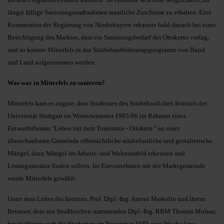
längst fällige Sanierungsmaßnahmen staatliche Zuschüsse zu erhalten. Eine
Kommission der Regierung von Niederbayern erkannte bald danach bei einer
Besichtigung des Marktes, dass ein Sanierungsbedarf des Ortskerns vorlag,
und so konnte Mitterfels in das Städtebauförderungsprogramm von Bund
und Land aufgenommen werden.
Was war in Mitterfels zu sanieren?
Mitterfels kam es zugute, dass Studenten des Städtebaulichen Instituts der
Universität Stuttgart im Wintersemester 1985/86 im Rahmen eines
Entwurfsthemas "Leben mit dem Tourismus - Ortskern " an einer
überschaubaren Gemeinde offensichtliche städtebauliche und gestalterische
Mängel, dazu Mängel im Arbeits- und Wohnumfeld erkennen und
Lösungsansätze finden sollten. Im Einvernehmen mit der Marktgemeinde
wurde Mitterfels gewählt.
Unter dem Leiter des Instituts. Prof. Dipl.-Ing. Antero Markelin und ihrem
Betreuer, dem aus Straßkirchen stammenden Dipl.-Ing. RBM Thomas Molnar,
beschäftigten sich die Studenten im November 1985 eine Woche lang