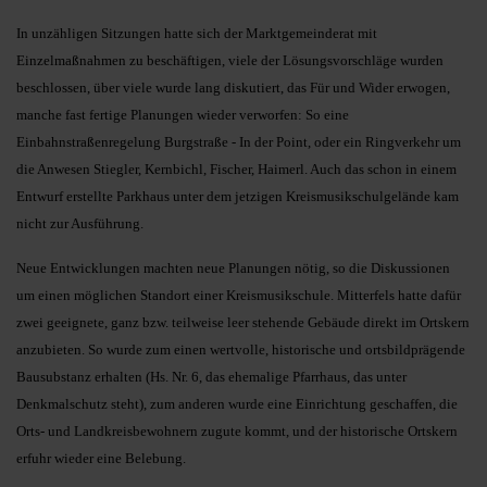
In unzähligen Sitzungen hatte sich der Marktgemeinderat mit
Einzelmaßnahmen zu beschäftigen, viele der Lösungsvorschläge wurden
beschlossen, über viele wurde lang diskutiert, das Für und Wider erwogen,
manche fast fertige Planungen wieder verworfen: So eine
Einbahnstraßenregelung Burgstraße - In der Point, oder ein Ringverkehr um
die Anwesen Stiegler, Kernbichl, Fischer, Haimerl. Auch das schon in einem
Entwurf erstellte Parkhaus unter dem jetzigen Kreismusikschulgelände kam
nicht zur Ausführung.
Neue Entwicklungen machten neue Planungen nötig, so die Diskussionen
um einen möglichen Standort einer Kreismusikschule. Mitterfels hatte dafür
zwei geeignete, ganz bzw. teilweise leer stehende Gebäude direkt im Ortskern
anzubieten. So wurde zum einen wertvolle, historische und ortsbildprägende
Bausubstanz erhalten (Hs. Nr. 6, das ehemalige Pfarrhaus, das unter
Denkmalschutz steht), zum anderen wurde eine Einrichtung geschaffen, die
Orts- und Landkreisbewohnern zugute kommt, und der historische Ortskern
erfuhr wieder eine Belebung.