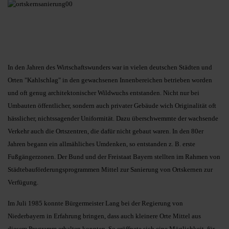
In den Jahren des Wirtschaftswunders war in vielen deutschen Städten und
Orten "Kahlschlag" in den gewachsenen Innenbereichen betrieben worden
und oft genug architektonischer Wildwuchs entstanden. Nicht nur bei
Umbauten öffentlicher, sondern auch privater Gebäude wich Originalität oft
hässlicher, nichtssagender Uniformität. Dazu überschwemmte der wachsende
Verkehr auch die Ortszentren, die dafür nicht gebaut waren. In den 80er
Jahren begann ein allmähliches Umdenken, so entstanden z. B. erste
Fußgängerzonen. Der Bund und der Freistaat Bayern stellten im Rahmen von
Städtebauförderungsprogrammen Mittel zur Sanierung von Ortskernen zur
Verfügung.
Im Juli 1985 konnte Bürgermeister Lang bei der Regierung von
Niederbayern in Erfahrung bringen, dass auch kleinere Orte Mittel aus
diesem Programm erhalten konnten. So eröffnete sich eine Möglichkeit, für