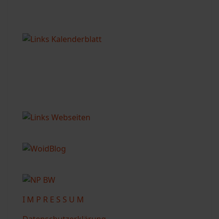
I M P R E S S U M