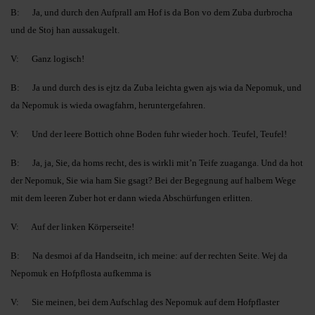
B: Ja, und durch den Aufprall am Hof is da Bon vo dem Zuba durbrocha
und de Stoj han aussakugelt.
V: Ganz logisch!
B: Ja und durch des is ejtz da Zuba leichta gwen ajs wia da Nepomuk, und
da Nepomuk is wieda owagfahrn, heruntergefahren.
V: Und der leere Bottich ohne Boden fuhr wieder hoch. Teufel, Teufel!
B: Ja, ja, Sie, da homs recht, des is wirkli mit’n Teife zuaganga. Und da hot
der Nepomuk, Sie wia ham Sie gsagt? Bei der Begegnung auf halbem Wege
mit dem leeren Zuber hot er dann wieda Abschürfungen erlitten.
V: Auf der linken Körperseite!
B: Na desmoi af da Handseitn, ich meine: auf der rechten Seite. Wej da
Nepomuk en Hofpflosta aufkemma is
V: Sie meinen, bei dem Aufschlag des Nepomuk auf dem Hofpflaster