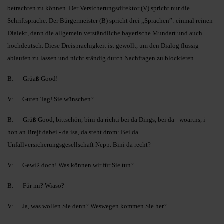
betrachten zu können.
Der Versicherungsdirektor (V) spricht nur die
Schriftsprache. Der Bürgermeister (B) spricht drei „Sprachen”: einmal reinen
Dialekt, dann die allgemein verständliche bayerische Mundart und auch
hochdeutsch. Diese Dreisprachigkeit ist gewollt, um den Dialog flüssig
ablaufen zu lassen und nicht ständig durch Nachfragen zu blockieren.
B: Grüaß Good!
V: Guten Tag! Sie wünschen?
B: Grüß Good, bittschön, bini da richti bei da Dings, bei da - woartns, i
hon an Brejf dabei - da isa, da steht drom: Bei da
Unfallversicherungsgesellschaft Nepp. Bini da recht?
V: Gewiß doch! Was können wir für Sie tun?
B: Für mi? Wiaso?
V: Ja, was wollen Sie denn? Weswegen kommen Sie her?