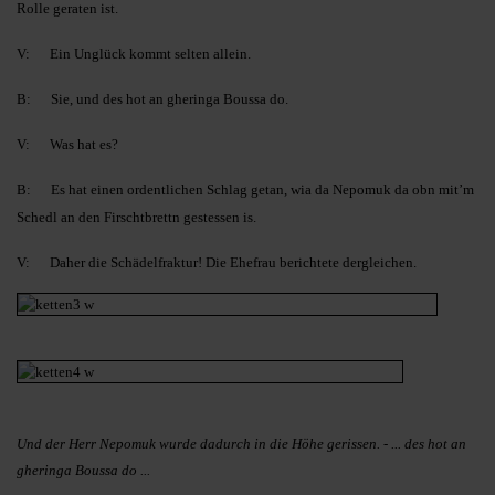
Rolle geraten ist.
V: Ein Unglück kommt selten allein.
B: Sie, und des hot an gheringa Boussa do.
V: Was hat es?
B: Es hat einen ordentlichen Schlag getan, wia da Nepomuk da obn mit’m
Schedl an den Firschtbrettn gestessen is.
V: Daher die Schädelfraktur! Die Ehefrau berichtete dergleichen.
Und der Herr Nepomuk wurde dadurch in die Höhe gerissen. - ... des hot an
gheringa Boussa do ...