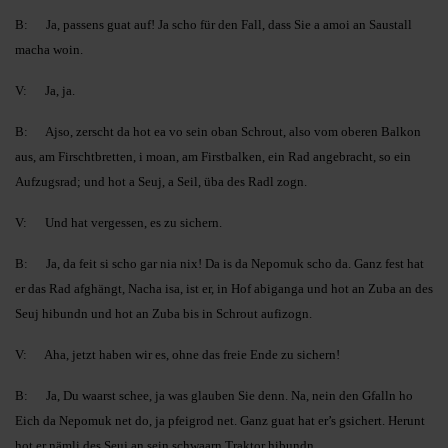
B: Ja, passens guat auf! Ja scho für den Fall, dass Sie a amoi an Saustall
macha woin.
V: Ja, ja.
B: Ajso, zerscht da hot ea vo sein oban Schrout, also vom oberen Balkon
aus, am Firschtbretten, i moan, am Firstbalken, ein Rad angebracht, so ein
Aufzugsrad; und hot a Seuj, a Seil, üba des Radl zogn.
V: Und hat vergessen, es zu sichern.
B: Ja, da feit si scho gar nia nix! Da is da Nepomuk scho da. Ganz fest hat
er das Rad afghängt, Nacha isa, ist er, in Hof abiganga und hot an Zuba an des
Seuj hibundn und hot an Zuba bis in Schrout aufizogn.
V: Aha, jetzt haben wir es, ohne das freie Ende zu sichern!
B: Ja, Du waarst schee, ja was glauben Sie denn. Na, nein den Gfalln ho
Eich da Nepomuk net do, ja pfeigrod net. Ganz guat hat er’s gsichert. Herunt
hot er nämli des Seuj an sein schwaarn Traktor hibundn.