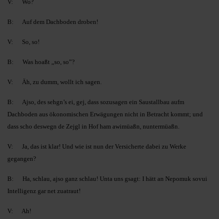
V: Wo?
B: Auf dem Dachboden droben!
V: So, so!
B: Was hoaßt „so, so”?
V: Äh, zu dumm, wollt ich sagen.
B: Ajso, des sehgn’s ei, gej, dass sozusagen ein Saustallbau aufm
Dachboden aus ökonomischen Erwägungen nicht in Betracht kommt; und
dass scho deswegn de Zejgl in Hof ham awimüaßn, nuntermüaßn.
V: Ja, das ist klar! Und wie ist nun der Versicherte dabei zu Werke
gegangen?
B: Ha, schlau, ajso ganz schlau! Unta uns gsagt: I hätt an Nepomuk sovui
Intelligenz gar net zuatraut!
V: Ah!