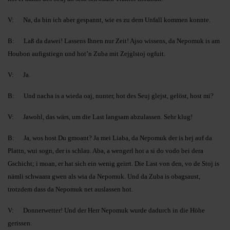
V: Na, da bin ich aber gespannt, wie es zu dem Unfall kommen konnte.
B: Laß da dawei! Lassens Ihnen nur Zeit! Ajso wissens, da Nepomuk is am
Houbon aufigstiegn und hot’n Zuba mit Zejglstoj ogfuit.
V: Ja.
B: Und nacha is a wieda oaj, nunter, hot des Seuj glejst, gelöst, host mi?
V: Jawohl, das wärs, um die Last langsam abzulassen. Sehr klug!
B: Ja, wos host Du gmoant? Ja mei Liaba, da Nepomuk der is hej auf da
Plattn, wui sogn, der is schlau. Aba, a wengerl hot a si do vodo bei dera
Gschicht; i moan, er hat sich ein wenig geirrt. Die Last von den, vo de Stoj is
nämli schwaara gwen als wia da Nepomuk. Und da Zuba is obagsaust,
trotzdem dass da Nepomuk net auslassen hot.
V: Donnerwetter! Und der Herr Nepomuk wurde dadurch in die Höhe
gerissen.