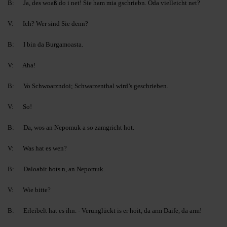
B: Ja, des woaß do i net! Sie ham mia gschriebn. Oda vielleicht net?
V: Ich? Wer sind Sie denn?
B: I bin da Burgamoasta.
V: Aha!
B: Vo Schwoarzndoi; Schwarzenthal wird’s geschrieben.
V: So!
B: Da, wos an Nepomuk a so zamgricht hot.
V: Was hat es wen?
B: Daloabit hots n, an Nepomuk.
V: Wie bitte?
B: Erleibelt hat es ihn. - Verunglückt is er hoit, da arm Daife, da arm!