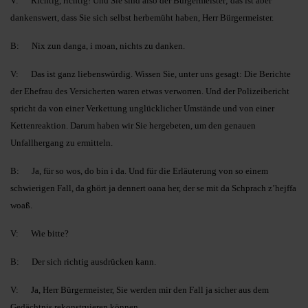
V: Richtig, richtig! Und Sie sind also der Bürgermeister; das ist aber
dankenswert, dass Sie sich selbst herbemüht haben, Herr Bürgermeister.
B: Nix zun danga, i moan, nichts zu danken.
V: Das ist ganz liebenswürdig. Wissen Sie, unter uns gesagt: Die Berichte
der Ehefrau des Versicherten waren etwas verworren. Und der Polizeibericht
spricht da von einer Verkettung unglücklicher Umstände und von einer
Kettenreaktion. Darum haben wir Sie hergebeten, um den genauen
Unfallhergang zu ermitteln.
B: Ja, für so wos, do bin i da. Und für die Erläuterung von so einem
schwierigen Fall, da ghört ja dennert oana her, der se mit da Schprach z’hejffa
woaß.
V: Wie bitte?
B: Der sich richtig ausdrücken kann.
V: Ja, Herr Bürgermeister, Sie werden mir den Fall ja sicher aus dem
Gedächtnis rekonstruieren können.