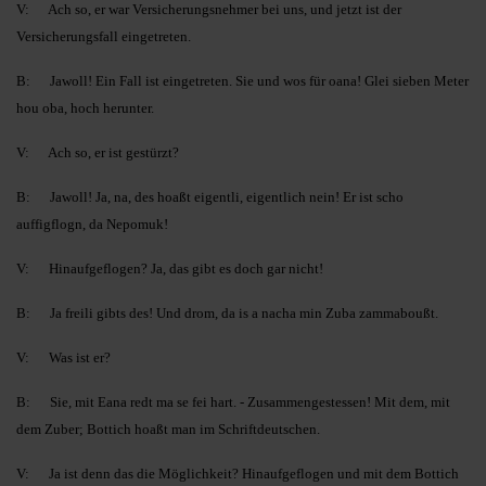
V: Ach so, er war Versicherungsnehmer bei uns, und jetzt ist der
Versicherungsfall eingetreten.
B: Jawoll! Ein Fall ist eingetreten. Sie und wos für oana! Glei sieben Meter
hou oba, hoch herunter.
V: Ach so, er ist gestürzt?
B: Jawoll! Ja, na, des hoaßt eigentli, eigentlich nein! Er ist scho
auffigflogn, da Nepomuk!
V: Hinaufgeflogen? Ja, das gibt es doch gar nicht!
B: Ja freili gibts des! Und drom, da is a nacha min Zuba zammaboußt.
V: Was ist er?
B: Sie, mit Eana redt ma se fei hart. - Zusammengestessen! Mit dem, mit
dem Zuber; Bottich hoaßt man im Schriftdeutschen.
V: Ja ist denn das die Möglichkeit? Hinaufgeflogen und mit dem Bottich