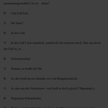
zusammengestoßen? Ja wo denn?
B: I da Luft hoit.
V: Wo bitte?
B: In der Luft.
V: In der Luft? Ach natürlich, natürlich! Ich erinnere mich. Das war doch
der Fall in, in …
B: Schwarzenthal.
V: Stimmt, so heißt der Ort.
B: Ja, des werd na net stimma, wo i da Burgamoasta bi.
V: Ja, das war der Versicherte - wie hieß er doch gleich? Nepomuk a
B: Nepomuk Schratzhofer.