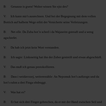
B: Genauso is gwen! Woher wissen Sie ejtz des?
V: Ich kann mir’s ausrechnen. Und bei der Begegnung mit dem vollen
Bottich auf halbem Wege erlitt der Versicherte seine Verletzungen.
B: Net olle. Da Zuba hot’n sched i da Wajaseitn gstroaft und a weng
agschrefet.
V: Da hab ich jetzt kein Wort verstanden.
B: Ich sagte: Linksseitig hat ihn der Zuber gestreift und etwas abgeschürft.
V: Das muß ich genau protokollieren.
B: Dass i weidavozej, weitererzähle: An Nepomuk hot’s aufizogn und da
hot’s eahm a drei Finga obdruggt.
V: Was hat es?
B: Er hat sich drei Finger gebrochen, da er mit der Hand zwischen Seil und