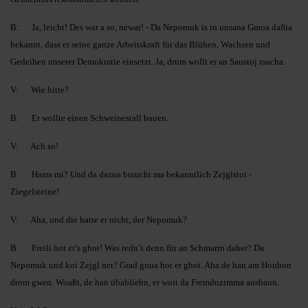
B: Ja, leicht! Des war a so, newar! - Da Nepomuk is in unsana Gmoa dafüa
bekannt, dass er seine ganze Arbeitskraft für das Blühen, Wachsen und
Gedeihen unserer Demokratie einsetzt. Ja, drum wollt er an Saustoj macha.
V: Wie bitte?
B: Er wollte einen Schweinestall bauen.
V: Ach so!
B: Hams mi? Und da dazua braucht ma bekanntlich Zejglstoi -
Ziegelsteine!
V: Aha, und die hatte er nicht, der Nepomuk?
B: Freili hot er’s ghot! Was redn’s denn für an Schmarrn daher? Da
Nepomuk und koi Zejgl net? Grad gnua hot er ghot. Aba de han am Houbon
drom gwen. Woaßt, de han übabliebn, er woit da Fremdnzimma ausbaun.