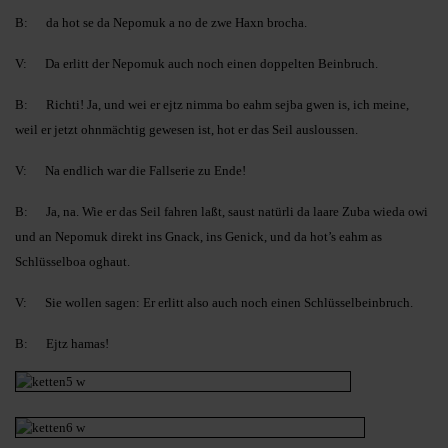
B: da hot se da Nepomuk a no de zwe Haxn brocha.
V: Da erlitt der Nepomuk auch noch einen doppelten Beinbruch.
B: Richti! Ja, und wei er ejtz nimma bo eahm sejba gwen is, ich meine,
weil er jetzt ohnmächtig gewesen ist, hot er das Seil ausloussen.
V: Na endlich war die Fallserie zu Ende!
B: Ja, na. Wie er das Seil fahren laßt, saust natürli da laare Zuba wieda owi
und an Nepomuk direkt ins Gnack, ins Genick, und da hot’s eahm as
Schlüsselboa oghaut.
V: Sie wollen sagen: Er erlitt also auch noch einen Schlüsselbeinbruch.
B: Ejtz hamas!