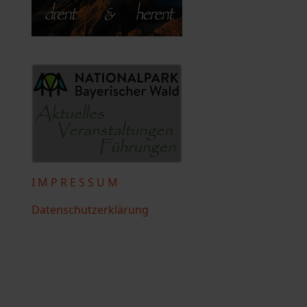
I M P R E S S U M
Datenschutzerklärung