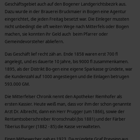
Geschäftsgebiet auch auf den Bogener Landgerichtsbezirk aus.
Dazu wurde in der Brauerei Bruckmaier in Bogen eine Agentur
eingerichtet, die jeden Freitag besetzt war. Die Einleger mussten
nicht unbedingt die oft weiten Wege nach Mitterfels oder Bogen
machen, sie konnten ihr Geld auch beim Pfarrer oder
Gemeindevorsteher abliefern.
Das Geschäft lief recht zäh an. Ende 1858 waren erst 700 fl
angelegt, und es dauerte 10 Jahre, bis 9000 fl zusammenkamen.
1895, als der Distrikt Bo-gen eine eigene Sparkasse gründete, war
die Kundenzahl auf 1000 angestiegen und die Einlagen betrugen
593.000 GM.
Die Mitterfelser Chronik nennt den Apotheker Riemhofer als
ersten Kassier. Heute weiß man, dass vor ihm der schon genannte
Arzt Dr. Albrecht, dann ein Herr Prugger (um 1866), sowie der
Rentamtsoberschreiber Kronschnabl (bis 1881) und der Färber
Tiberius Burger (1882 - 85) die Kasse verwalteten.
Einen Mitbewerber gab es 1923. Da gründete Graf Preysing aus