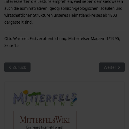
Interessierten die Lektüre empfehlen, weil neben dem Geldwesen
auch die administrativen, geographisch-geologischen, sozialen und
wirtschaftlichen Strukturen unseres Heimatlandkreises ab 1803
dargestellt sind.
Otto Wartner, Erstveröffentlichung: Mitterfelser Magazin 1/1995,
Seite 15
Vorheriger Beitrag: Qualifikation zur bayerischen Meisterscha
Nächster Bei
Zurück
Weiter