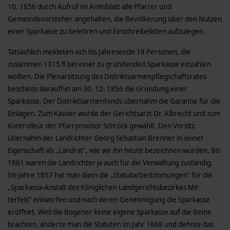
10. 1856 durch Aufruf im Amtsblatt alle Pfarrer und
Gemeindevorsteher angehalten, die Bevölkerung über den Nutzen
einer Sparkasse zu belehren und Einschreibelisten aufzulegen.
Tatsächlich meldeten sich bis Jahresende 18 Personen, die
zusammen 1315 fl bei einer zu gründenden Sparkasse einzahlen
wollten. Die Plenarsitzung des Distriktsarmenpflegschaftsrates
beschloss daraufhin am 30. 12. 1856 die Gründung einer
Sparkasse. Der Distriktsarmenfonds übernahm die Garantie für die
Einlagen. Zum Kassier wurde der Gerichtsarzt Dr. Albrecht und zum
Kontrolleur der Pfarrprovisor Schröck gewählt. Den Vorsitz
übernahm der Landrichter Georg Sebastian Brenner in seiner
Eigenschaft als „Landrat”, wie wir ihn heute bezeichnen würden. Bis
1861 waren die Landrichter ja auch für die Verwaltung zuständig.
Im Jahre 1857 hat man dann die „Statutarbestimmungen” für die
„Sparkassa-Anstalt des Königlichen Landgerichtsbezirkes Mit-
terfels” entworfen und nach deren Genehmigung die Sparkasse
eröffnet. Weil die Bogener keine eigene Sparkasse auf die Beine
brachten, änderte man die Statuten im Jahr 1868 und dehnte das