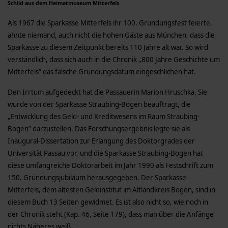
Schild aus dem Heimatmuseum Mitterfels
Als 1967 die Sparkasse Mitterfels ihr 100. Gründungsfest feierte,
ahnte niemand, auch nicht die hohen Gäste aus München, dass die
Sparkasse zu diesem Zeitpunkt bereits 110 Jahre alt war. So wird
verständlich, dass sich auch in die Chronik „800 Jahre Geschichte um
Mitterfels” das falsche Gründungsdatum eingeschlichen hat.
Den Irrtum aufgedeckt hat die Passauerin Marion Hruschka. Sie
wurde von der Sparkasse Straubing-Bogen beauftragt, die
„Entwicklung des Geld- und Kreditwesens im Raum Straubing-
Bogen” darzustellen. Das Forschungsergebnis legte sie als
Inaugural-Dissertation zur Erlangung des Doktorgrades der
Universität Passau vor, und die Sparkasse Straubing-Bogen hat
diese umfangreiche Doktorarbeit im Jahr 1990 als Festschrift zum
150. Gründungsjubiläum herausgegeben. Der Sparkasse
Mitterfels, dem ältesten Geldinstitut im Altlandkreis Bogen, sind in
diesem Buch 13 Seiten gewidmet. Es ist also nicht so, wie noch in
der Chronik steht (Kap. 46, Seite 179), dass man über die Anfänge
nichts Näheres weiß.