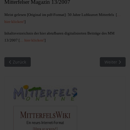
Mitterfelser Magazin 13/2007
Meist gelesen [Original im pdf-Format]: 50 Jahre Luftkurort Mitterfels [
…
hier klicken!
]
Inhaltsverzeichnis der hier abrufbaren digitalisierten Beiträge des MM
13/2007 [
… hier klicken!
]
Vorheriger Beitrag: MM 08/2002. Meist gelesen
Nächster Bei
Zurück
Weiter