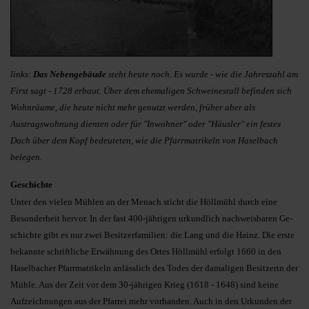
links:
Das Nebenge­bäu­de
steht heute noch. Es wurde - wie die Jahres­zahl am
First sagt - 1728 erbaut. Über dem ehemaligen Schweine­stall befinden sich
Wohnräume, die heute nicht mehr genutzt werden, früher aber als
Austragswohnung dienten oder für "Inwohner" oder "Häusler" ein festes
Dach über dem Kopf bedeuteten, wie die Pfarrmatrikeln von Haselbach
belegen.
Geschichte
Unter den vielen Mühlen an der Me­­nach sticht die Höllmühl durch eine
Besonderheit hervor. In der fast 400-jährigen urkundlich nachweisbaren Ge­
schichte gibt es nur zwei Besitzer­familien: die Lang und die Hainz. Die erste
bekannte schriftliche Er­wäh­nung des Ortes Höllmühl erfolgt 1660 in den
Haselbacher Pfarr­ma­tri­keln anlässlich des Todes der damaligen Besitzerin der
Mühle. Aus der Zeit vor dem 30-jährigen Krieg (1618 - 1648) sind keine
Aufzeich­nun­gen aus der Pfarrei mehr vorhanden. Auch in den Urkunden der