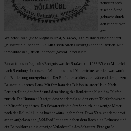
neuesten tech­
nischen Stand
gebracht durch
den Einbau von
drei
Walzenstühlen (siehe Magazin Nr. 4, S. 44/45). Die Mühle durfte sich jetzt
„Kunstmüh­le" nennen. Ein Mühlstein blieb allerdings noch in Betrieb. Mit
ihm wurde der „Bruch" oder der „Schrot" produziert.
Ein weiteres aufregendes Ereignis war der Straßenbau 1933/35 von Mit­terfels
nach Steinburg. In unserem Wohnhaus, das 1911 errichtet worden war, wurde
die Bauleitung untergebracht. Der Bauleiter schlief auch wäh­­rend der ganzen
Bauzeit in unseren Haus. Mit ihm kam das Telefon in unser Haus. Nach
Fertigstellung der Straße und dem Abzug der Bau­leitung blieb das Telefon
zurück. Die Nummer 10 zeigt, dass wir damals zu den ersten Telefonbesitzern
in Mit­terfels gehörten. Der Schotter für die Straße wurde nur wenige Meter
nach der Höllmühl - also bachabwärts - gebrochen. Etwa 50 m vor dem in­zwi­
schen aufgelassenen „Waldbad" erinnern neben dem Bach eine Erd­ram­pe und
ein Betonklotz an die eins­tige Verladestelle des Schotters. Ei­ne große