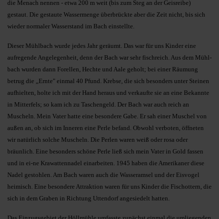
die Menach nennen - etwa 200 m weit (bis zum Steg an der Geisreibe)
gestaut. Die gestaute Wassermenge überbrückte aber die Zeit nicht, bis sich
wieder normaler Wasserstand im Bach einstellte.
Dieser Mühlbach wurde jedes Jahr geräumt. Das war für uns Kinder eine
aufregende Angelegenheit, denn der Bach war sehr fischreich. Aus dem Mühl­
bach wurden dann Forellen, Hechte und Aale geholt; bei einer Räumung
betrug die „Ernte" einmal 40 Pfund. Krebse, die sich besonders unter Steinen
aufhielten, holte ich mit der Hand heraus und verkaufte sie an eine Bekannte
in Mitterfels; so kam ich zu Taschengeld. Der Bach war auch reich an
Muscheln. Mein Vater hatte eine besondere Gabe. Er sah einer Muschel von
außen an, ob sich im Inneren eine Perle befand. Obwohl verboten, öffneten
wir natürlich solche Muscheln. Die Perlen wa­ren weiß oder rosa oder
bräunlich. Eine besonders schöne Perle ließ sich mein Vater in Gold fassen
und in ei-ne Krawattennadel einarbeiten. 1945 haben die Amerikaner diese
Nadel ge­stohlen. Am Bach waren auch die Wasseramsel und der Eisvogel
heimisch. Eine besondere Attraktion waren für uns Kinder die Fischottern, die
sich in dem Graben in Richtung Uttendorf angesiedelt hatten.
Das Einzugsgebiet der Höllmühle umfasste zunächst einmal die umliegenden