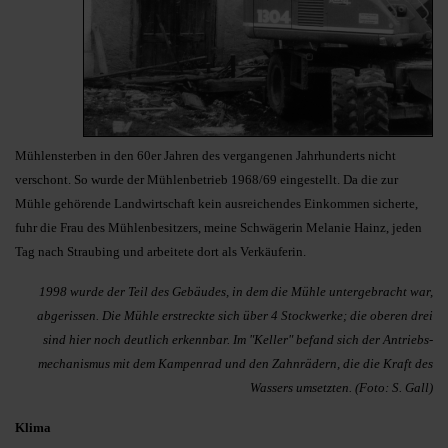
Mühlensterben in den 60er Jahren des vergangenen Jahrhunderts nicht
verschont. So wurde der Müh­len­be­trieb 1968/69 eingestellt. Da die zur
Mühle gehörende Landwirtschaft kein ausreichendes Einkommen si­cher­te,
fuhr die Frau des Müh­len­be­sitzers, meine Schwägerin Melanie Hainz, jeden
Tag nach Straubing und arbeitete dort als Verkäuferin.
1998 wurde der Teil des Gebäu­des, in dem die Mühle untergebracht war,
abgerissen. Die Mühle erstreckte sich über 4 Stockwer­ke; die oberen drei
sind hier noch deutlich erkennbar. Im "Keller" befand sich der Antriebs­
mecha­nis­mus mit dem Kampenrad und den Zahn­rädern, die die Kraft des
Wassers umsetzten. (Foto: S. Gall)
Klima