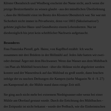
Klöster Oberalteich und Windberg erscheint der Name nicht, auch wenn die
jetzige Besitzerfamilie zu wissen glaubt - aus der mündlichen Überlieferung
-, dass die Höllmühl einst im Besitz des Klosters Oberalteich war. Sie war mit
Sicherheit nicht immer in Privatbesitz, denn vor 1803 (Säkula­risation!)
gehörte jeglicher Haus- und Grundbesitz einem Lehensherren. Nur ist
diesbezüglich bis jetzt kein schriftlicher Nachweis aufgetaucht.
Besonderes
Frau Franziska Piendl, geb. Hainz, von Kapflhof erzählt: Ich wuchs
zusammen mit drei Brüdern in der Höllmühl auf. Jedes Jahr hatten wir zwei-
oder dreimal Ärger mit dem Hoch­wasser. Wenn das Wasser aus dem Mühlbach
- im Plan als Mühl­fall bezeichnet - über die Ablässe nicht abgeleitet werden
konnte und der Wasserdruck auf das Mühlrad zu groß wurde, dann brachen
infolge der zu raschen Drehungen die Kampen (siehe Magazin Nr. 4 - S. 27)
am Kam­penrad ab; die Mühle stand dann einige Zeit still.
Sie ging auch nicht mehr bei extremem Niedrigwasser oder wenn bei einer
Mühle am Oberlauf gestaut wurde. Durch die Errichtung des Mühl­baches -
der Zeitpunkt ist nicht bekannt - wurde der Perlbach, wie die Einheimischen