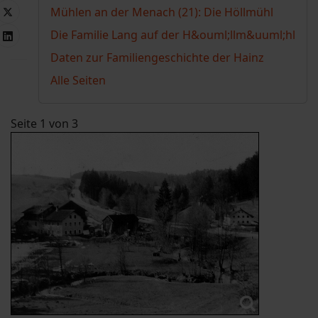
Mühlen an der Menach (21): Die Höllmühl
Die Familie Lang auf der H&ouml;llm&uuml;hl
Daten zur Familiengeschichte der Hainz
Alle Seiten
Seite 1 von 3