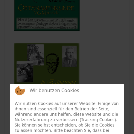
Wir benutzen Cookies
Wir nutzen Cookies auf unserer Website. Einige von
ihnen sind essenziell für den Betrieb der Seite,
während andere uns helfen, diese Website und die
Nutzererfahrung zu verbessern (Tracking Cookies).
Sie können selbst entscheiden, ob Sie die Cookies
zulassen möchten. Bitte beachten Sie, dass bei