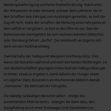
Massengutabfertigung und keine Postbeförderung. Stand unter
der Wiespointer Brücke niemand, und war dem Lokführer durch
den Schaffner kein Fahrgast zum Aussteigen gemeldet, so hielt der
Zug oft nicht. Hatte der Schaffner die Meldung eines Fahrgastes an
den Lokführer vergessen, so kam es des Öfteren vor, dass der
Bahnreisende unentgeltlich bis zum nächsten Bahnhof (Mitterfels
oder Steinburg) fahren „durfte”. Die Heimkunft verzögerte sich
dann um den Rückmarschweg.
Zweimal hatte der Haltepunkt Wiespoint Hochkonjunktur. Dies
waren die Notzeiten während und nach den beiden Weltkriegen. Im
rein landwirtschaftlich geprägten Hinterland des Haltepunktes gab
es immer etwas zu ergattern, damit daheim der Hunger etwas
erträglicher blieb. Besonders am Wochenende bildeten damals
„Hamsterer” die Mehrzahl der Fahrgäste.
Die ständig rückläufigen Benutzerzahlen - infolge des
zunehmenden PKW-Verkehrs - zwangen die Bahn dazu, den
Dampflokzug durch einen Triebwagen (mit Dieselmotor) zu