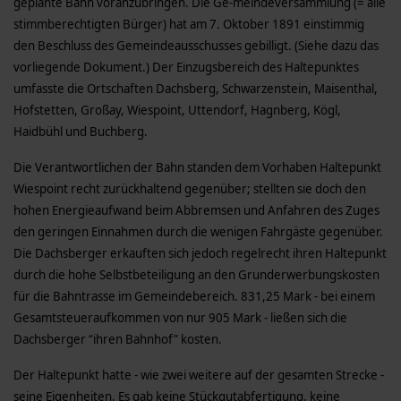
geplante Bahn voranzubringen. Die Ge-meindeversammlung (= alle
stimmberechtigten Bürger) hat am 7. Oktober 1891 einstimmig
den Beschluss des Gemeindeausschusses gebilligt. (Siehe dazu das
vorliegende Dokument.) Der Einzugsbereich des Haltepunktes
umfasste die Ortschaften Dachsberg, Schwarzenstein, Maisenthal,
Hofstetten, Großay, Wiespoint, Uttendorf, Hagnberg, Kögl,
Haidbühl und Buchberg.
Die Verantwortlichen der Bahn standen dem Vorhaben Haltepunkt
Wiespoint recht zurückhaltend gegenüber; stellten sie doch den
hohen Energieaufwand beim Abbremsen und Anfahren des Zuges
den geringen Einnahmen durch die wenigen Fahrgäste gegenüber.
Die Dachsberger erkauften sich jedoch regelrecht ihren Haltepunkt
durch die hohe Selbstbeteiligung an den Grunderwerbungskosten
für die Bahntrasse im Gemeindebereich. 831,25 Mark - bei einem
Gesamtsteueraufkommen von nur 905 Mark - ließen sich die
Dachsberger “ihren Bahnhof” kosten.
Der Haltepunkt hatte - wie zwei weitere auf der gesamten Strecke -
seine Eigenheiten. Es gab keine Stückgutabfertigung, keine