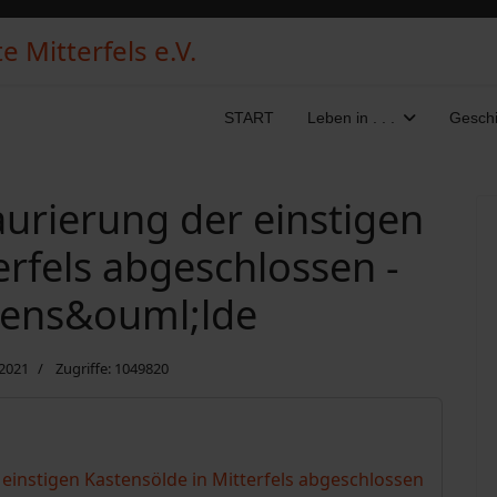
 Mitterfels e.V.
START
Leben in . . .
Geschi
aurierung der einstigen
erfels abgeschlossen -
tens&ouml;lde
 2021
Zugriffe: 1049820
 einstigen Kastensölde in Mitterfels abgeschlossen