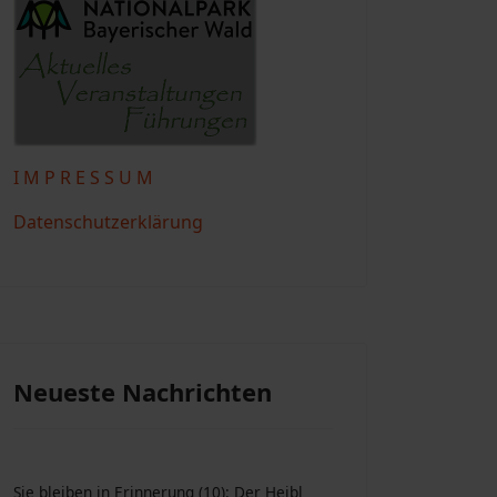
I M P R E S S U M
Datenschutzerklärung
Neueste Nachrichten
Sie bleiben in Erinnerung (10): Der Heibl