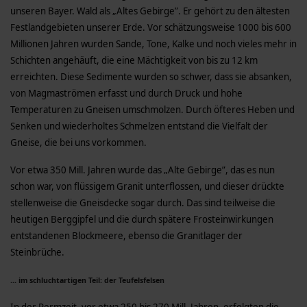
unseren Bayer. Wald als „Altes Gebirge”. Er gehört zu den ältesten
Festlandgebieten unserer Erde. Vor schätzungsweise 1000 bis 600
Millionen Jahren wurden Sande, Tone, Kalke und noch vieles mehr in
Schichten angehäuft, die eine Mächtigkeit von bis zu 12 km
erreichten. Diese Sedimente wurden so schwer, dass sie absanken,
von Magmaströmen erfasst und durch Druck und hohe
Temperaturen zu Gneisen umschmolzen. Durch öfteres Heben und
Senken und wiederholtes Schmelzen entstand die Vielfalt der
Gneise, die bei uns vorkommen.
Vor etwa 350 Mill. Jahren wurde das „Alte Gebirge”, das es nun
schon war, von flüssigem Granit unterflossen, und dieser drückte
stellenweise die Gneisdecke sogar durch. Das sind teilweise die
heutigen Berggipfel und die durch spätere Frosteinwirkungen
entstandenen Blockmeere, ebenso die Granitlager der
Steinbrüche.
... im schluchtartigen Teil: der Teufelsfelsen
In der Permzeit, vor etwa 250 bis 270 Mill. Jahren, erfolgten die