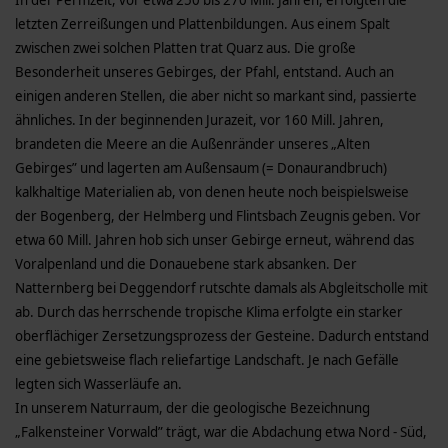
letzten Zerreißungen und Plattenbildungen. Aus einem Spalt
zwischen zwei solchen Platten trat Quarz aus. Die große
Besonderheit unseres Gebirges, der Pfahl, entstand. Auch an
einigen an­deren Stellen, die aber nicht so markant sind, passierte
ähnliches. In der beginnenden Jurazeit, vor 160 Mill. Jahren,
brandeten die Mee­re an die Außenränder unseres „Alten
Gebirges” und lagerten am Außensaum (= Donaurandbruch)
kalkhaltige Materialien ab, von denen heute noch beispielsweise
der Bogenberg, der Helmberg und Flintsbach Zeugnis geben. Vor
etwa 60 Mill. Jahren hob sich unser Gebirge erneut, während das
Voralpenland und die Donauebene stark absanken. Der
Natternberg bei Deggendorf rutschte damals als Abgleitscholle mit
ab. Durch das herrschende tropische Klima erfolgte ein starker
oberflächiger Zersetzungsprozess der Gesteine. Dadurch entstand
eine gebietsweise flach reliefartige Landschaft. Je nach Gefälle
legten sich Wasserläufe an.
In unserem Naturraum, der die geologische Bezeichnung
„Falkensteiner Vorwald” trägt, war die Abdachung etwa Nord - Süd,