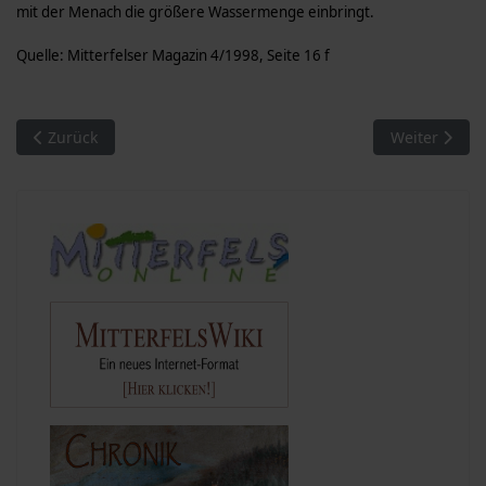
mit der Me­nach die größere Wassermenge einbringt.
Quelle: Mitterfelser Magazin 4/1998, Seite 16 f
Vorheriger Beitrag: Mühlen an der Menach (02): Wasserkraf
Nächster Bei
Zurück
Weiter