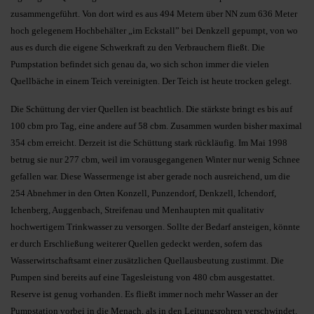
zusammengeführt. Von dort wird es aus 494 Metern über NN zum 636 Meter
hoch gelegenem Hochbehälter „im Eckstall” bei Denkzell gepumpt, von wo
aus es durch die eigene Schwerkraft zu den Verbrauchern fließt. Die
Pumpstation befindet sich genau da, wo sich schon immer die vielen
Quellbäche in einem Teich vereinigten. Der Teich ist heute trocken gelegt.
Die Schüttung der vier Quellen ist beachtlich. Die stärkste bringt es bis auf
100 cbm pro Tag, eine andere auf 58 cbm. Zusammen wurden bisher maximal
354 cbm erreicht. Derzeit ist die Schüttung stark rückläufig. Im Mai 1998
betrug sie nur 277 cbm, weil im vorausgegangenen Winter nur wenig Schnee
gefallen war. Diese Wassermenge ist aber gerade noch ausreichend, um die
254 Abnehmer in den Orten Konzell, Punzendorf, Denkzell, Ichendorf,
Ichenberg, Auggenbach, Streifenau und Menhaupten mit qualitativ
hochwertigem Trinkwasser zu versorgen. Sollte der Bedarf ansteigen, könnte
er durch Erschließung weiterer Quellen ge­deckt werden, sofern das
Wasserwirtschaftsamt einer zusätzlichen Quellausbeutung zustimmt. Die
Pumpen sind bereits auf eine Tagesleistung von 480 cbm ausgestattet.
Reserve ist genug vorhanden. Es fließt immer noch mehr Wasser an der
Pumpsta­tion vorbei in die Menach, als in den Leitungsrohren verschwindet.