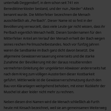
unterhalb Deggendorf, in dem schon seit 741 ein
Benediktinerkloster bestand, und der nun „Nieder”-Alteich
benannt wurde. Die Mitterfelser bezeichnen die Menach
ausschließlich als „Perlbach”. Dieser Name ist so fest in der
Bevölkerung verwurzelt, dass viele Leute gar nicht wissen, dass ihr
Perlbach eigentlich Menach heißt. Diesen Sondernamen für den
Mitterfelser Anteil am Verlauf der Menach erhielt der Bach wegen
seines reichen Perlmuschelbestandes. Noch vor fünfzig Jahren
waren die Sandbänke im Bach ganz dicht davon besetzt. Die
allgemeine Gewässerversauerung einerseits und die starke
Zunahme der Be­völkerung mit der daraus resultierenden
vermehrten Einleitung der ungeklärten Abwässer andererseits hat
nach dem Krieg zum völligen Aussterben dieser Kostbarkeit
geführt. Mittlerweile ist die Gewässerverschmutzung durch den
Bau von Kläranlagen weitgehend behoben, mit einer Rückkehr der
Muschel ist aber leider nicht mehr zu rechnen.
Neben diesen drei Namen wird die Menach schließlich ab Furth
heute mit Kinsach bezeichnet, weil sie am ge­meinsamen Weiterweg