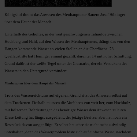
Königshof thront das Anwesen des Menhauptener Bauern Josef Höninger
über dem Haupt der Menach.
Unterhalb des Gehöftes, in der weit geschwungenen Talmulde zwischen
Hochberg und Haid, auf den Wiesen des Menhaupteners, drängt das von den
Hängen kommende Wasser an vielen Stellen an die Oberfläche. 78
Quellaustritte hat Höninger einmal gezählt, darunter 14 mit hoher Schüttung.
Grund dafür ist der weiße Tegel unter der Grasnarbe, der ein Versickern des
Wassers in den Untergrund verhindert.
Menhaupten über dem Haupt der Menach
Trotz des Wasserreichtums auf eigenem Grund sitzt das Anwesen selbst auf
dem Trockenen. Deshalb mussten die Vorfahren von weit her, vom Hochholz,
mit hölzernen Rohrleitungen das benötigte Wasser dem Anwesen zuleiten.
Diese Leitung hat längst ausgedient, der jetzige Besitzer aber hat noch ein
Reststück davon ausgepflügt. Er selbst brauchte sie nicht mehr aufwändig
unterhalten, denn das Wasserproblem löste sich auf einfache Weise, nachdem