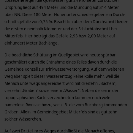
Lössebene legen die Quellwasser gut 24 Kilometer zurück. Der
Ursprung liegt auf 494 Meter und die Mündung auf 314 Meter
über NN. Diese 180 Meter Höhenunterschied ergeben ein Durch­
schnittsgefälle von 0,75 %. Beachtlich über dem Durchschnitt liegen
die ersten eineinhalb Kilometer und der Schluchtabschnitt bei
Mitterfels. Hier beträgt das Gefälle 2,93 bzw. 2,00 Meter auf
einhundert Meter Bachlänge.
Die beachtliche Schüttung im Quellgebiet wird heute spürbar
geschmälert durch die Entnahme eines Teiles davon durch die
Gemeinde Konzell zur Trinkwasserversorgung. Auf dem weiteren
Weg aber spielt dieser Wasserentzug keine Rolle mehr, weil die
Menach unterwegs angereichert wird mit dreizehn „Bächen”,
vierzehn „Gräben” sowie einem „Wasser”. Neben diesen in der
topographischen Karte verzeichneten kommen noch viele
namenlose Rinnsale hinzu, wie z. B. die vom Buchberg kommenden
Gräben. Allein im Gemeindegebiet Mitterfels sind es gut zehn
solcher Wässerchen.
Auf zwei Drittel ihres Weges durchfließt die Menach offenes,