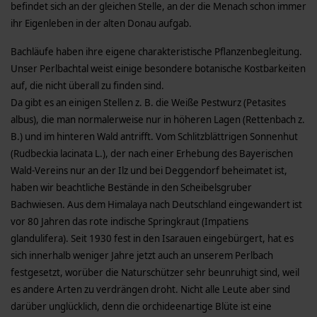
befindet sich an der gleichen Stelle, an der die Menach schon immer
ihr Eigenleben in der alten Donau aufgab.
Bachläufe haben ihre eigene charakteristische Pflanzenbegleitung.
Unser Perlbachtal weist einige besondere botanische Kostbarkeiten
auf, die nicht überall zu finden sind.
Da gibt es an einigen Stellen z. B. die Weiße Pestwurz (Petasites
albus), die man normalerweise nur in höheren Lagen (Rettenbach z.
B.) und im hinteren Wald antrifft. Vom Schlitzblättrigen Sonnenhut
(Rudbeckia la­cinata L.), der nach einer Erhebung des Bayerischen
Wald-Vereins nur an der Ilz und bei Deggendorf beheimatet ist,
haben wir beachtliche Bestände in den Scheibelsgruber
Bachwiesen. Aus dem Himalaya nach Deutschland eingewandert ist
vor 80 Jahren das rote indische Springkraut (Impatiens
glandulifera). Seit 1930 fest in den Isarauen eingebürgert, hat es
sich innerhalb weniger Jahre jetzt auch an unserem Perlbach
festgesetzt, worüber die Naturschützer sehr beunruhigt sind, weil
es andere Arten zu verdrängen droht. Nicht alle Leute aber sind
darüber unglücklich, denn die orchideenartige Blüte ist eine