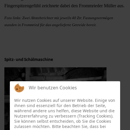
Fingerspitzengefühl zeichnete dabei den Frommrieder Müller aus.
Foto links: Zwei Abstehtrichter mit jeweils 40 Ztr. Fassungsvermögen
standen in Frommried für das angelieferte Getreide bereit.
Spitz- und Schälmaschine
Wir benutzen Cookies
Wir nutzen Cookies auf unserer Website. Einige von
ihnen sind essenziell für den Betrieb der Seite,
während andere uns helfen, diese Website und die
Nutzererfahrung zu verbessern (Tracking Cookies).
Sie können selbst entscheiden, ob Sie die Cookies
zulassen möchten. Bitte beachten Sie, dass bei