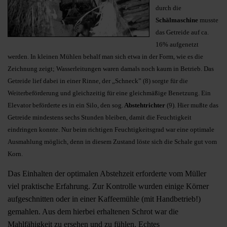
durch die
Schälmaschine
musste
das Getreide auf ca.
16% aufgenetzt
werden. In kleinen Mühlen behalf man sich etwa in der Form, wie es die
Zeichnung zeigt; Wasserleitungen waren damals noch kaum in Betrieb. Das
Getreide lief dabei in einer Rinne, der „Schneck” (8) sorgte für die
Weiterbeförderung und gleichzeitig für eine gleichmäßige Benetzung. Ein
Elevator beförderte es in ein Silo, den sog.
Abstehtrichter
(9). Hier mußte das
Getreide mindestens sechs Stunden bleiben, damit die Feuchtigkeit
eindringen konnte. Nur beim richtigen Feuchtigkeitsgrad war eine optimale
Ausmahlung möglich, denn in diesem Zustand löste sich die Schale gut vom
Korn.
Das Einhalten der optimalen Abstehzeit erforderte vom Müller
viel praktische Erfahrung. Zur Kontrolle wurden einige Körner
aufgeschnitten oder in einer Kaffeemühle (mit Handbetrieb!)
gemahlen. Aus dem hierbei erhaltenen Schrot war die
Mahlfähigkeit zu ersehen und zu fühlen. Echtes