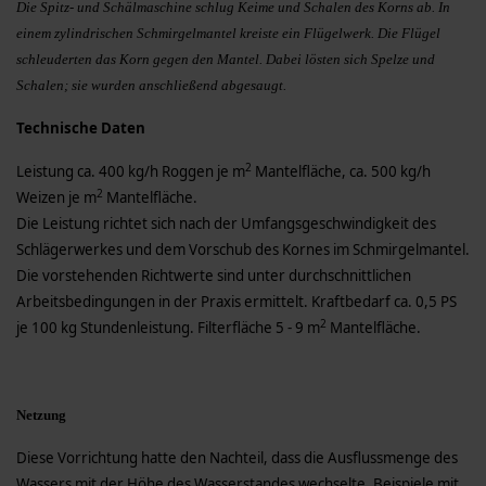
Die Spitz- und Schälmaschine schlug Keime und Schalen des Korns ab. In
einem zylindrischen Schmirgelmantel kreiste ein Flügelwerk. Die Flügel
schleuderten das Korn gegen den Mantel. Dabei lösten sich Spelze und
Schalen; sie wurden anschlie­ßend abgesaugt.
Technische Daten
2
Leistung ca. 400 kg/h Roggen je m
Mantelfläche, ca. 500 kg/h
2
Weizen je m
Mantelfläche.
Die Leistung richtet sich nach der Umfangsgeschwindigkeit des
Schlägerwerkes und dem Vorschub des Kornes im Schmirgelmantel.
Die vorstehenden Richtwerte sind unter durchschnittlichen
Arbeitsbedingungen in der Praxis ermittelt. Kraftbedarf ca. 0,5 PS
2
je 100 kg Stundenleistung. Filterfläche 5 - 9 m
Mantelfläche.
Netzung
Diese Vorrichtung hatte den Nachteil, dass die Ausflussmenge des
Wassers mit der Höhe des Was­serstandes wechselte. Beispiele mit