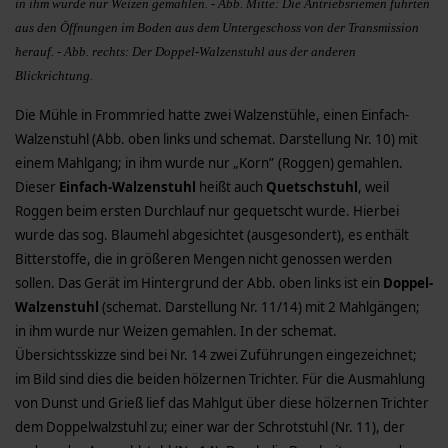
in ihm wurde nur Weizen gemahlen. - Abb. Mitte: Die Antriebsriemen führten
aus den Öffnungen im Boden aus dem Untergeschoss von der Transmission
herauf. - Abb. rechts: Der Doppel-Walzenstuhl aus der anderen
Blickrichtung.
Die Mühle in Frommried hatte zwei Walzenstühle, einen Einfach-
Walzenstuhl (Abb. oben links und schemat. Darstellung Nr. 10) mit
einem Mahlgang; in ihm wurde nur „Korn” (Roggen) gemahlen.
Dieser
Einfach-Walzenstuhl
heißt auch
Quetschstuhl
, weil
Roggen beim ersten Durchlauf nur gequetscht wurde. Hierbei
wurde das sog. Blaumehl abgesichtet (ausgesondert), es enthält
Bitterstoffe, die in größeren Mengen nicht genossen werden
sollen. Das Gerät im Hintergrund der Abb. oben links ist ein
Doppel-
Walzenstuhl
(schemat. Darstellung Nr. 11/14) mit 2 Mahlgängen;
in ihm wurde nur Weizen gemahlen. In der schemat.
Übersichtsskizze sind bei Nr. 14 zwei Zuführungen eingezeichnet;
im Bild sind dies die beiden hölzernen Trichter. Für die Ausmahlung
von Dunst und Grieß lief das Mahlgut über diese hölzernen Trichter
dem Doppelwalzstuhl zu; einer war der Schrotstuhl (Nr. 11), der