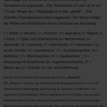
Elevatoren nur angedeutet. - Der Walzenstuhl (11 und 14) ist nur
1 Ge­rät. Wegen der 2 Mahlgänge ist er hier „geteilt”. - Alle
Antriebe (Trans­missionen) sind weggelassen. Die Skizze fertigte
der Müller und Mühlenbauer Erwin Dachauer aus Recksberg.
1 = Schütt, 2= Elevator, 3 = „Putzerei”, 4 = Aspirateur, 5 = Magnet, 6
= Trieur, 7 = Spitz- und Schälmaschine, 8 = Netzschnecke, 9 =
Abstehsilo, 10 = Quetsche, 11 = Schrotstuhl, 12 = Plansichter, 13 =
autom. Trichter, 14 = Ausmahlstuhl, 15 = Ausmahlung/Kleie, 16 =
Mühlstein, 17 = Mischmaschine, 18 = „Staubkammer”, 19 =
Ansaugung mit Schaufelrad, 20 = Aspirationsschnecke, 21 =
Wasserrad, 22 = Antrieb, 23 = An- und Ablieferung
Ein Elevator beförderte das Getreide dann in die
„Putzerei”
.
Die „Putzerei” war eine sog. kombinierte Reinigungsmaschine, d. h. in ihr
liefen mehrere Arbeitsgänge gleichzeitig ab. Zunächst „bearbeitete” ein
Aspirateur (4) das Mahlgut. Dieser Aspirateur war ein Gebläse, das aus dem
durchlaufenden Getreide Staub und abgeschabte Getreideschalen absaugte.
Dann lief das Getreide über zwei Siebe. Das obere Sieb, das Schrollensieb, hat