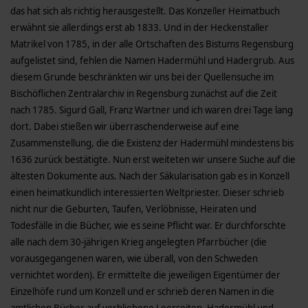
das hat sich als richtig herausgestellt. Das Konzeller Heimatbuch
erwähnt sie allerdings erst ab 1833. Und in der Heckenstaller
Matrikel von 1785, in der alle Ortschaften des Bistums Regensburg
aufgelistet sind, fehlen die Namen Hadermühl und Hadergrub. Aus
diesem Grunde beschränkten wir uns bei der Quellensuche im
Bischöflichen Zentralarchiv in Regensburg zunächst auf die Zeit
nach 1785. Sigurd Gall, Franz Wartner und ich waren drei Tage lang
dort. Dabei stießen wir überraschenderweise auf eine
Zusammenstellung, die die Existenz der Hadermühl mindestens bis
1636 zurück bestätigte. Nun erst weiteten wir unsere Suche auf die
ältesten Dokumente aus. Nach der Säkularisation gab es in Konzell
einen heimatkundlich interessierten Weltpriester. Dieser schrieb
nicht nur die Geburten, Taufen, Verlöbnisse, Heiraten und
Todesfälle in die Bücher, wie es seine Pflicht war. Er durchforschte
alle nach dem 30-jährigen Krieg angelegten Pfarrbücher (die
vorausgegangenen waren, wie überall, von den Schweden
vernichtet worden). Er ermittelte die jeweiligen Eigentümer der
Einzelhöfe rund um Konzell und er schrieb deren Namen in die
amtlichen Bücher auf verbliebene Leerseiten. Hadermühl und