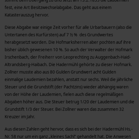
stimmt dem Übergang zu und setzt am 13.2.1833 die Laudemien
fest, eine Art Besitzwechselabgabe. Das geht aus einem
Katasterauszug hervor.
Diese Abgabe war einige Zeit vorher für alle Urbarbauern (also die
Untertanen des Kurfürsten) auf 7 ½ % des Grundwertes
herabgesetzt worden. Die Hofmarksherren aber pochten auf ihre
bisher üblich gewesenen 10 %. So auch der Verwalter der Hofmark
Irschenbach, der Freiherr von Leoprechting zu Auggenbach-Haid-
Altrandsberg-Haibach. Die Hadermühl gehörte zu dieser Hofmark.
Zollner musste also aus 80 Gulden Grundwert acht Gulden
einmalige Laudemien bezahlen, anstatt nur sechs. Weil die jährliche
Steuer und die Grundstift (der Pachtzins) wieder abhängig waren
von der Höhe der Laudemien, fielen auch diese regelmäßigen
Abgaben höher aus. Die Steuer betrug 1/20 der Laudemien und die
Grundstift 1/3 der Steuer. Bei Zollner waren das zusammen 32
Kreuzer im Jahr.
Aus diesen Zahlen geht hervor, dass es sich bei der Hadermühl Hs.-
Nr. 58 nur um ein ganz „kleines Sachl” gehandelt hat. Die Anwesen