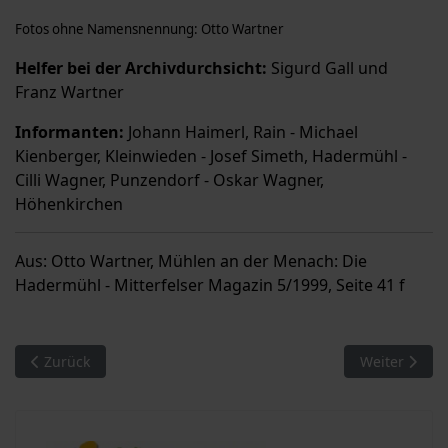
Fotos ohne Namensnennung: Otto Wartner
Helfer bei der Archivdurchsicht:
Sigurd Gall und
Franz Wartner
Informanten:
Johann Haimerl, Rain - Michael
Kienberger, Kleinwieden - Josef Simeth, Hadermühl -
Cilli Wagner, Punzendorf - Oskar Wagner,
Höhenkirchen
Aus: Otto Wartner, Mühlen an der Menach: Die
Hadermühl - Mitterfelser Magazin 5/1999, Seite 41 f
Vorheriger Beitrag: Mühlen an der Menach (10): Obermühl
Nächster Bei
Zurück
Weiter