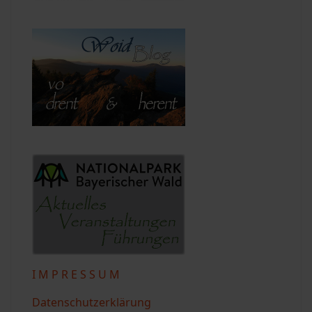
I M P R E S S U M
Datenschutzerklärung