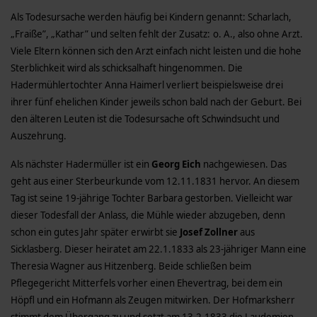
Als Todesursache werden häufig bei Kindern genannt: Scharlach,
„Fraiße”, „Kathar” und selten fehlt der Zusatz: o. A., also ohne Arzt.
Viele Eltern können sich den Arzt einfach nicht leisten und die hohe
Sterblichkeit wird als schicksalhaft hingenommen. Die
Hadermühlertochter Anna Haimerl verliert beispielsweise drei
ihrer fünf ehelichen Kinder jeweils schon bald nach der Geburt. Bei
den älteren Leuten ist die Todesursache oft Schwindsucht und
Auszehrung.
Als nächster Hadermüller ist ein
Georg Eich
nachgewiesen. Das
geht aus einer Sterbeurkunde vom 12.11.1831 hervor. An diesem
Tag ist seine 19-jährige Tochter Barbara gestorben. Vielleicht war
dieser Todesfall der Anlass, die Mühle wieder abzugeben, denn
schon ein gutes Jahr später erwirbt sie
Josef Zollner
aus
Sicklasberg. Dieser heiratet am 22.1.1833 als 23-jähriger Mann eine
Theresia Wagner aus Hitzenberg. Beide schließen beim
Pflegegericht Mitterfels vorher einen Ehevertrag, bei dem ein
Höpfl und ein Hofmann als Zeugen mitwirken. Der Hofmarksherr