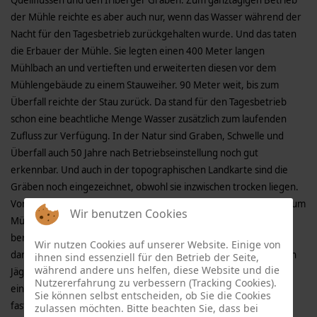
Quellflüssen und den Irlberger Graben. Zum ganztägigen Betrieb
der Mühle reichte es aber auch nur, wenn das Wasser während der
Nacht für den Tagesbetrieb zurückgehalten wurde. Und das taten
die Erbauer der Mühle. Sie legten einen 400 Meter langen
Mühlbach an und vertieften und erweiterten diesen vor dem
Mühlengebäude zu einem Stauweiher. 90 Meter weit, bis zum
Überfall reichte der Stau zurück. Da stand für den Tagesbetrieb
schon eine beachtliche Menge Wasser zusätzlich zum laufenden
Zufluss zur Verfügung. In der Natur sind Graben, Schwelle und
Überfall auch 50 Jahre nach Betriebseinstellung noch gut
erkennbar. Und auch in der topographischen Landkarte sind die
Gräben noch eingezeichnet, obwohl sie inzwischen trocken liegen.
Von der Schwelle aus wurde das Wasser mittels einer Holzrinne zum
Wir benutzen Cookies
Mühlrad geleitet, das bis zum Dach reichte. Der Deichdamm
bereitete dem letzten Hadermüller fortwährend Ärger. Schuld
Wir nutzen Cookies auf unserer Website. Einige von
daran waren die Bisamratten, die ihn unterminierten. Solange ein
ihnen sind essenziell für den Betrieb der Seite,
während andere uns helfen, diese Website und die
Jäger durch Abschuss sie im Bestand reduzierte, ging’s
Nutzererfahrung zu verbessern (Tracking Cookies).
einigermaßen. Als diese Unterstützung wegfiel, musste Haimerl
Sie können selbst entscheiden, ob Sie die Cookies
fast jeden Tag die Löcher mit Wasen und Hadern verstopfen.
zulassen möchten. Bitte beachten Sie, dass bei