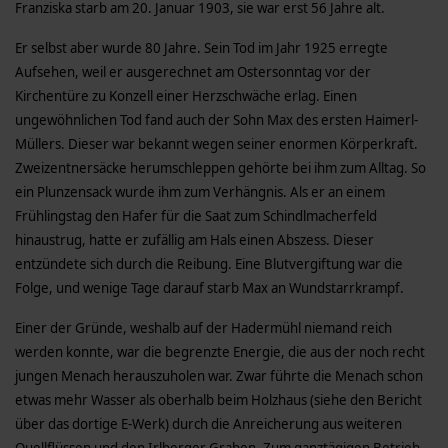
Franziska starb am 20. Januar 1903, sie war erst 56 Jahre alt.
Er selbst aber wurde 80 Jahre. Sein Tod im Jahr 1925 erregte
Aufsehen, weil er ausgerechnet am Ostersonntag vor der
Kirchentüre zu Konzell einer Herzschwäche erlag. Einen
ungewöhnlichen Tod fand auch der Sohn Max des ersten Haimerl-
Müllers. Dieser war bekannt wegen seiner enormen Körperkraft.
Zweizentnersäcke herumschleppen gehörte bei ihm zum Alltag. So
ein Plunzensack wurde ihm zum Verhängnis. Als er an einem
Frühlingstag den Hafer für die Saat zum Schindlmacherfeld
hinaustrug, hatte er zufällig am Hals einen Abszess. Dieser
entzündete sich durch die Reibung. Eine Blutvergiftung war die
Folge, und wenige Tage darauf starb Max an Wundstarrkrampf.
Einer der Gründe, weshalb auf der Hadermühl niemand reich
werden konnte, war die begrenzte Energie, die aus der noch recht
jungen Menach herauszuholen war. Zwar führte die Menach schon
etwas mehr Wasser als oberhalb beim Holzhaus (siehe den Bericht
über das dortige E-Werk) durch die Anreicherung aus weiteren