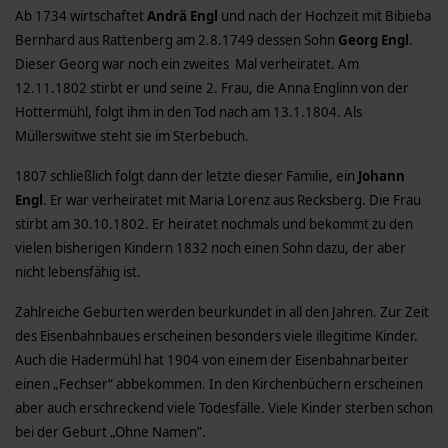
Ab 1734 wirtschaftet
Andrä Engl
und nach der Hochzeit mit Bibieba
Bernhard aus Rattenberg am 2.8.1749 dessen Sohn
Georg Engl
.
Dieser Georg war noch ein zweites Mal verheiratet. Am
12.11.1802 stirbt er und seine 2. Frau, die Anna Englinn von der
Hottermühl, folgt ihm in den Tod nach am 13.1.1804. Als
Müllerswitwe steht sie im Sterbebuch.
1807 schließlich folgt dann der letzte dieser Familie, ein
Johann
Engl
. Er war verheiratet mit Maria Lorenz aus Recksberg. Die Frau
stirbt am 30.10.1802. Er heiratet nochmals und bekommt zu den
vielen bisherigen Kindern 1832 noch einen Sohn dazu, der aber
nicht lebensfähig ist.
Zahlreiche Geburten werden beurkundet in all den Jahren. Zur Zeit
des Eisenbahnbaues erscheinen besonders viele illegitime Kinder.
Auch die Hadermühl hat 1904 von einem der Eisenbahnarbeiter
einen „Fechser“ abbekommen. In den Kirchenbüchern erscheinen
aber auch erschreckend viele Todesfälle. Viele Kinder sterben schon
bei der Geburt „Ohne Namen”.