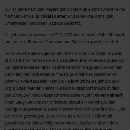
Nur 11 Jahre nach den Mayers gehört die Mühle schon wieder einer
fremden Familie.
Michael Laumer
und seine Frau Anna, geb.
Gmeinwieser, betreiben jetzt das Geschäft.
Sie geben das Anwesen am 27.8.1872 weiter an den Sohn
Michael
jun.,
der mit Franziska Stegbauer aus Sicklasberg verheiratet ist.
Sechs verschiedene Eigentümer innerhalb von nur 65 Jahren. Das
ist ein sicherer Hinweis darauf, dass die Mühle keine Goldgrube war.
Der siebte Erwerber aber glaubte dennoch ein gutes Auskommen
durch den Mühlenbetrieb zu finden. So erzählt es dessen Enkel
Johann Haimerl aus Rain, dem die Hadermühl heute gehört. Sein
Urgroßvater war der Haimerl-Bräu in Punzendorf (heute ist dies
der Schmuckerhof). Dieser schenkte seinem Sohn
Xaver Haimerl
einen Baugrund und der errichtete darauf ein Wohnhaus (das
heutige Mückanwesen). Dabei übernahm er sich aber finanziell, und
war daher gezwungen, es zu verkaufen. Weil die Hadermühl
gerade wieder einmal feilgeboten wurde, kaufte er sie mit dem,