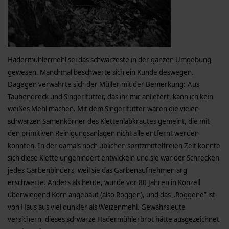
Hadermühlermehl sei das schwärzeste in der ganzen Umgebung
gewesen. Manchmal beschwerte sich ein Kunde deswegen.
Dagegen verwahrte sich der Müller mit der Bemerkung: Aus
Taubendreck und Singerlfutter, das ihr mir anliefert, kann ich kein
weißes Mehl machen. Mit dem Singerlfutter waren die vielen
schwarzen Samenkörner des Klettenlabkrautes gemeint, die mit
den primitiven Reinigungsanlagen nicht alle entfernt werden
konnten. In der damals noch üblichen spritzmittelfreien Zeit konnte
sich diese Klette ungehindert entwickeln und sie war der Schrecken
jedes Garbenbinders, weil sie das Garbenaufnehmen arg
erschwerte. Anders als heute, wurde vor 80 Jahren in Konzell
überwiegend Korn angebaut (also Roggen), und das „Roggene” ist
von Haus aus viel dunkler als Weizenmehl. Gewährsleute
versichern, dieses schwarze Hadermühlerbrot hätte ausgezeichnet