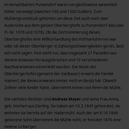
im benachbarten Punzendorf waren vergleichsweise wesentlich
höher veranlagt (zwischen 160 und 1500 Gulden). Zum
Mühlengrundstück gehörten um diese Zeit auch noch zwei
Ausbrüche aus dem ganzen Oberberghofe zu Punzendorf dazu (die
Fl.-Nr. 1076 und 1078). Ob die Zertrümmerung dieses
Oberberghofes eine Willkürhandlung des Hofmarksherren war
oder ob dieser Oberberger in Zahlungsschwierigkeiten geriet, lässt
sich nicht sagen. Fest steht nur, dass insgesamt 27 Parzellen aus
diesem Anwesen herausgebrochen und 10 verschiedenen
Nachbaranwesen einverleibt wurden. Die Reste des
Oberbergerhofes (genannt der Karlbauer) erwarb die Familie
Haimerl, die dieses Anwesen immer noch im Besitz hat. Obwohl
Zollner viele Kinder hatte, übernimmt keines von ihnen die Mühle.
Die nächsten Besitzer sind
Andreas Mayer
und seine Frau Anna,
geb. Höcherl aus Zierling. Sie haben am 10.2.1845 geheiratet, da
wohnten sie bereits auf der Hadermühl. Auch der am 9.10.1846
geborene Sohn übernimmt die Mühle nicht, er heiratet 1876 eine
Helene Urlberger.