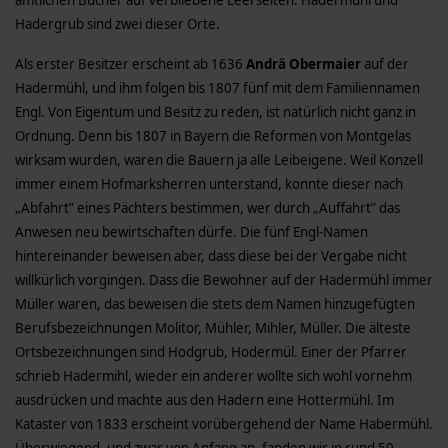
Hadergrub sind zwei dieser Orte.
Als erster Besitzer erscheint ab 1636
Andrä Obermaier
auf der
Hadermühl, und ihm folgen bis 1807 fünf mit dem Familiennamen
Engl. Von Eigentum und Besitz zu reden, ist natürlich nicht ganz in
Ordnung. Denn bis 1807 in Bayern die Reformen von Montgelas
wirksam wurden, waren die Bauern ja alle Leibeigene. Weil Konzell
immer einem Hofmarksherren unterstand, konnte dieser nach
„Abfahrt” eines Pächters bestimmen, wer durch „Auffahrt” das
Anwesen neu bewirtschaften dürfe. Die fünf Engl-Namen
hintereinander beweisen aber, dass diese bei der Vergabe nicht
willkürlich vorgingen. Dass die Bewohner auf der Hadermühl immer
Müller waren, das beweisen die stets dem Namen hinzugefügten
Berufsbezeichnungen Molitor, Mühler, Mihler, Müller. Die älteste
Ortsbezeichnungen sind Hodgrub, Hodermül. Einer der Pfarrer
schrieb Hadermihl, wieder ein anderer wollte sich wohl vornehm
ausdrücken und machte aus den Hadern eine Hottermühl. Im
Kataster von 1833 erscheint vorübergehend der Name Habermühl.
Überwiegend, und zwar von Anfang an, fanden wir in rund 50