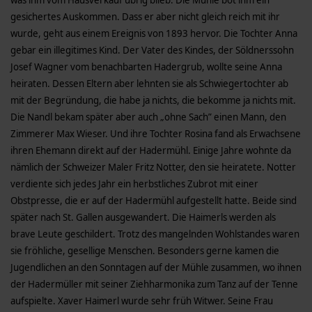
was ihm vom Hausverkauf übrig blieb. Die Mühle bot ihm ein
gesichertes Auskommen. Dass er aber nicht gleich reich mit ihr
wurde, geht aus einem Ereignis von 1893 hervor. Die Tochter Anna
gebar ein illegitimes Kind. Der Vater des Kindes, der Söldnerssohn
Josef Wagner vom benachbarten Hadergrub, wollte seine Anna
heiraten. Dessen Eltern aber lehnten sie als Schwiegertochter ab
mit der Begründung, die habe ja nichts, die bekomme ja nichts mit.
Die Nandl bekam später aber auch „ohne Sach” einen Mann, den
Zimmerer Max Wieser. Und ihre Tochter Rosina fand als Erwachsene
ihren Ehemann direkt auf der Hadermühl. Einige Jahre wohnte da
nämlich der Schweizer Maler Fritz Notter, den sie heiratete. Notter
verdiente sich jedes Jahr ein herbstliches Zubrot mit einer
Obstpresse, die er auf der Hadermühl aufgestellt hatte. Beide sind
später nach St. Gallen ausgewandert. Die Haimerls werden als
brave Leute geschildert. Trotz des mangelnden Wohlstandes waren
sie fröhliche, gesellige Menschen. Besonders gerne kamen die
Jugendlichen an den Sonntagen auf der Mühle zusammen, wo ihnen
der Hadermüller mit seiner Ziehharmonika zum Tanz auf der Tenne
aufspielte. Xaver Haimerl wurde sehr früh Witwer. Seine Frau