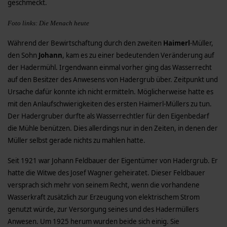
geschmeckt.
Foto links: Die Menach heute
Während der Bewirtschaftung durch den zweiten
Haimerl
-Müller,
den Sohn
Johann
, kam es zu einer bedeutenden Veränderung auf
der Hadermühl. Irgendwann einmal vorher ging das Wasserrecht
auf den Besitzer des Anwesens von Hadergrub über. Zeitpunkt und
Ursache dafür konnte ich nicht ermitteln. Möglicherweise hatte es
mit den Anlaufschwierigkeiten des ersten Haimerl-Müllers zu tun.
Der Hadergruber durfte als Wasserrechtler für den Eigenbedarf
die Mühle benützen. Dies allerdings nur in den Zeiten, in denen der
Müller selbst gerade nichts zu mahlen hatte.
Seit 1921 war Johann Feldbauer der Eigentümer von Hadergrub. Er
hatte die Witwe des Josef Wagner geheiratet. Dieser Feldbauer
versprach sich mehr von seinem Recht, wenn die vorhandene
Wasserkraft zusätzlich zur Erzeugung von elektrischem Strom
genutzt würde, zur Versorgung seines und des Hadermüllers
Anwesen. Um 1925 herum wurden beide sich einig. Sie