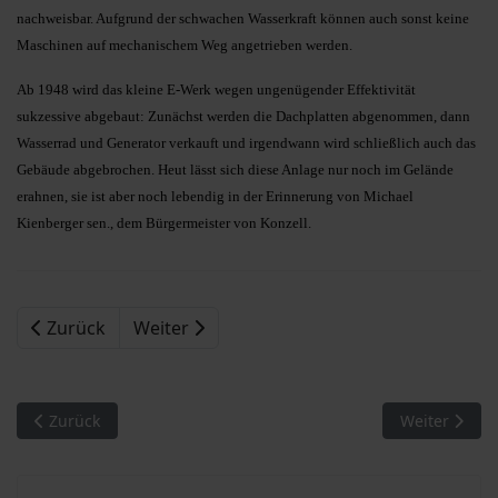
nachweisbar. Aufgrund der schwachen Wasserkraft können auch sonst keine
Maschinen auf mechanischem Weg angetrieben werden.
Ab 1948 wird das kleine E-Werk wegen ungenügender Effektivität
sukzessive abgebaut: Zunächst werden die Dachplatten abgenommen, dann
Wasserrad und Generator verkauft und irgendwann wird schließlich auch das
Gebäude abgebrochen. Heut lässt sich diese Anlage nur noch im Gelände
erahnen, sie ist aber noch lebendig in der Erinnerung von Michael
Kienberger sen., dem Bürgermeister von Konzell.
Zurück
Weiter
Vorheriger Beitrag: Begegnung mit Menschen (6). Drei Wandgem
Nächster Bei
Zurück
Weiter