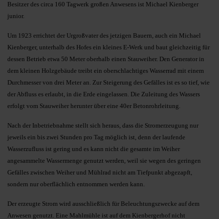
Besitzer des circa 160 Tagwerk großen Anwesens ist Michael Kienberger
junior.
Um 1923 errichtet der Urgroßvater des jetzigen Bauern, auch ein Michael
Kienberger, unterhalb des Hofes ein kleines E-Werk und baut gleichzeitig für
dessen Betrieb etwa 50 Meter oberhalb einen Stauweiher. Den Generator in
dem kleinen Holzgebäude treibt ein oberschlachtiges Wasserrad mit einem
Durchmesser von drei Meter an. Zur Steigerung des Gefälles ist es so tief, wie
der Abfluss es erlaubt, in die Erde eingelassen. Die Zuleitung des Wassers
erfolgt vom Stauweiher herunter über eine 40er Betonrohrleitung.
Nach der Inbetriebnahme stellt sich heraus, dass die Stromerzeugung nur
jeweils ein bis zwei Stunden pro Tag möglich ist, denn der laufende
Wasserzufluss ist gering und es kann nicht die gesamte im Weiher
angesammelte Wassermenge genutzt werden, weil sie wegen des geringen
Gefälles zwischen Weiher und Mühlrad nicht am Tiefpunkt abgezapft,
sondern nur oberflächlich entnommen werden kann.
Der erzeugte Strom wird ausschließlich für Beleuchtungszwecke auf dem
Anwesen genutzt. Eine Mahlmühle ist auf dem Kienbergerhof nicht