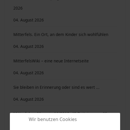
2026
04. August 2026
Mitterfels. Ein Ort, an dem Kinder sich wohlfühlen
04. August 2026
MitterfelsWiki – eine neue Internetseite
04. August 2026
Sie bleiben in Erinnerung oder sind es wert ...
04. August 2026
Mitterfelser Magazin 16/2010. 40 Beiträge von 25
Wir benutzen Cookies
Autoren …