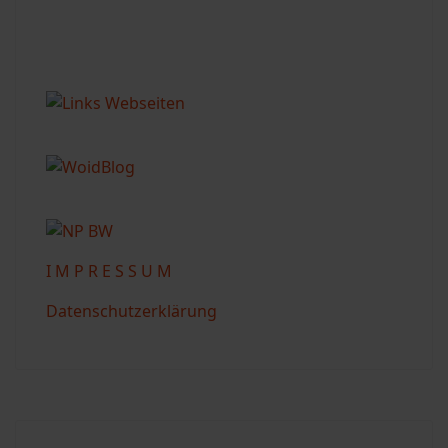
I M P R E S S U M
Datenschutzerklärung