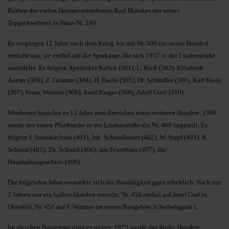
Reihen der vielen Heimatvertriebenen Karl Hoinkes mit seiner
Teppichweberei in Haus-Nr. 240.
Es vergingen 12 Jahre nach dem Krieg, bis mit Nr. 300 ein neues Hundert
erreicht war; sie entfiel auf die Sparkasse, die sich 1957 in der Lindenstraße
ansiedelte. Es folgten Apotheker Kalten (301), L. Kiefl (302), Elisabeth
Aumer (303), Z. Grimme (304), H. Bachl (305), Dr. Schindler (306), Karl Klein
(307), Franz Wartner (308), Josef Rieger (309), Adolf Gierl (310).
Wiederum brauchte es 12 Jahre zum Erreichen eines weiteren Hundert. 1969
wurde der neuen Pfarrkirche in der Lindenstraße die Nr. 400 zugeteilt. Es
folgten J. Steinkirchner (401), Jak. Schmidbauer (402), W. Stapf (403), K.
Schmid (405), Th. Schmid (406), das Feuerhaus (407), die
Haushaltungsschule (408).
Die folgenden Jahre verstärkte sich die Bautätigkeit ganz erheblich. Nach nur
2 Jahren war ein halbes Hundert erreicht: Nr. 450 entfiel auf Josef Graf in
Oberfeld, Nr. 451 auf F. Wartner im neuen Baugebiet Scheibelsgrub I.
Im gleichen Bautempo ging es weiter: 1973 wurde das fünfte Hundert