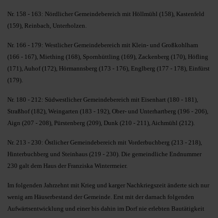
Nr. 158 - 163: Nördlicher Gemeindebereich mit Höllmühl (158), Kastenfeld
(159), Reinbach, Unterholzen.
Nr. 166 - 179: Westlicher Gemeindebereich mit Klein- und Großkohlham
(166 - 167), Miething (168), Spornhüttling (169), Zackenberg (170), Höfling
(171), Auhof (172), Hörmannsberg (173 - 176), Englberg (177 - 178), Einfürst
(179).
Nr. 180 - 212: Südwestlicher Gemeindebereich mit Eisenhart (180 - 181),
Straßhof (182), Weingarten (183 - 192), Ober- und Unterhartberg (196 - 206),
Aign (207 - 208), Pürstenberg (209), Dunk (210 - 211), Aichmühl (212).
Nr. 213 - 230: Östlicher Gemeindebereich mit Vorderbuchberg (213 - 218),
Hinterbuchberg und Steinhaus (219 - 230). Die gemeindliche Endnummer
230 galt dem Haus der Franziska Wintermeier.
Im folgenden Jahrzehnt mit Krieg und karger Nachkriegszeit änderte sich nur
wenig am Häuserbestand der Gemeinde. Erst mit der darnach folgenden
Aufwärtsentwicklung und einer bis dahin im Dorf nie erlebten Bautätigkeit