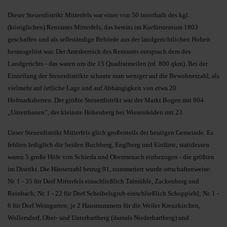
Dieser Steuerdistrikt Mitterfels war einer von 50 innerhalb des kgl.
(königlichen) Rentamts Mitterfels, das bereits im Kurfürstentum 1803
geschaffen und als selbständige Behörde aus der landgerichtlichen Hoheit
herausgelöst war. Der Amtsbereich des Rentamts entsprach dem des
Landgerichts - das waren um die 15 Quadratmeilen (rd. 800 qkm). Bei der
Einteilung der Steuerdistrikte schaute man weniger auf die Bewohnerzahl, als
vielmehr auf örtliche Lage und auf Abhängigkeit von etwa 20
Hofmarksherren. Der größte Steuerdistrikt war der Markt Bogen mit 904
„Unterthanen”, der kleinste Höhenberg bei Wiesenfelden mit 23.
Unser Steuerdistrikt Mitterfels glich großenteils der heutigen Gemeinde. Es
fehlten lediglich die beiden Buchberg, Englberg und Einfürst; stattdessen
waren 5 große Höfe von Schieda und Obermenach einbezogen - die größten
im Distrikt. Die Häuserzahl betrug 91, nummeriert wurde ortschaftenweise:
Nr. 1 - 35 für Dorf Mitterfels einschließlich Talmühle, Zackenberg und
Reinbach; Nr. 1 - 22 für Dorf Scheibelsgrub einschließlich Schoppiehl; Nr. 1 -
6 für Dorf Weingarten; je 2 Hausnummern für die Weiler Kreuzkirchen,
Wollersdorf, Ober- und Unterhartberg (damals Niederhartberg) und