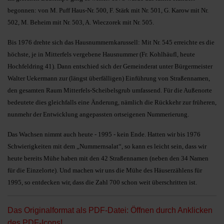
begonnen: von M. Puff Haus-Nr. 500, F. Stärk mit Nr. 501, G. Karow mit Nr.
502, M. Beheim mit Nr. 503, A. Wieczorek mit Nr. 505.
Bis 1976 drehte sich das Hausnummernkarussell: Mit Nr. 545 erreichte es die
höchste, je in Mitterfels vergebene Hausnummer (Fr. Kohlhäufl, heute
Hochfeldring 41). Dann entschied sich der Gemeinderat unter Bürgermeister
Walter Uekermann zur (längst überfälligen) Einführung von Straßennamen,
den gesamten Raum Mitterfels-Scheibelsgrub umfassend. Für die Außenorte
bedeutete dies gleichfalls eine Änderung, nämlich die Rückkehr zur früheren,
nunmehr der Entwicklung angepassten ortseigenen Nummerierung.
Das Wachsen nimmt auch heute - 1995 - kein Ende. Hatten wir bis 1976
Schwierigkeiten mit dem „Nummernsalat“, so kann es leicht sein, dass wir
heute bereits Mühe haben mit den 42 Straßennamen (neben den 34 Namen
für die Einzelorte). Und machen wir uns die Mühe des Häuserzählens für
1995, so entdecken wir, dass die Zahl 700 schon weit überschritten ist.
Das Originalformat als PDF-Datei: Öffnen durch Anklicken
des PDF-Icons!