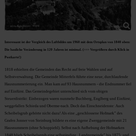
Interessant ist der Vergleich des Luftbildes um 1960 mit dem Ortsplan von 1840 oben:
Die bauliche Veränderung in 120 Jahren ist minimal.
(>>> Vergrößern durch Klick in
Postkarte!)
1818 erhielten die Gemeinden das Recht auf freie Wahlen und auf
Selbstverwaltung. Die Gemeinde Mitterfels führte eine neue, durchlaufende
Hausnummerierung ein. Man kam auf 93 Hausnummern - die Endnummer fiel
auf Einfürst. Das Gemeindegebiet unterschied sich vom obigen
Steuerdistrikt: Einbezogen waren nunmehr Buchberg, Englberg und Einfürst;
weggefallen Schieda und Oberme-nach. Doch das Einschneidenste: Auch
Scheibelsgrub gehörte nicht dazu! Als eine „geschlossene Hofmark” des
Grafen Jonner von Steinburg bildete es eine eigene Zwerggemeinde mit 21
Hausnummern (ohne Schoppiehl). Selbst nach Aufhebung der Hofmarken
1848 blieb Scheibelsgrub eine selbständige „Landgemeinde” bis 1875; und