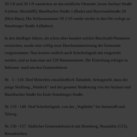
30 1/8 und 30 1/9 wanderten an das nördliche Ortsende, heute Aschaer Straße
4 (ehem. Altschäffl), Haselbacher Straße 1 (Bade) und Bayerwaldstraße 26
(Hösl-Haus). Die Schlussnummer 30 1/10 wurde wieder in den Ort verlegt zu
Straubinger Straße 4 (Hafner).
In den dreißiger Jahren, als schon über hundert solcher Bruchzahl-Nummern
existierten, wurde eine völlig neue Durchnummerierung der Gemeinde
vorgenommen. Nun konnte endlich auch Scheibelsgrub mit eingereiht
werden, und so kam man auf 230 Hausnummern. Die Einteilung erfolgte in
Sektoren rund um den Gemeindekern:
Nr. 1 - 118: Dorf Mitterfels einschließlich Talmühle, Schoppiehl, dazu die
junge Siedlung „Waldeck“ und der gesamte Straßenzug von der Aschaer und
Haselbacher Straße bis Ende Straubinger Straße.
Nr. 119 - 149: Dorf Scheibelsgrub, von der „Voglhöhe” bis Steinrießl und
Talweg.
Nr. 150 - 157: Südlicher Gemeindebereich mit Herrnberg, Neumühle (153),
Kreuzkirchen.