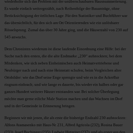
wiederholte sich das Problem mit der unüberschaubaren Hausnummerierung.
Es wurde einfach weitergezählt, nach Reihenfolge der Bauanträge, ohne
Berücksichtigung der örtlichen Lage. Für den Statistiker und Buchführer war
das übersichtlich, für den sich am Ort Orientierenden wie ein unlösbarer
Rösselsprung. Zumal das über 30 Jahre ging, und die Häuserzahl von 230 auf
545 anwuchs.
Dem Chronisten wiederum ist diese laufende Einordnung eine Hilfe: bei der
Suche nach den ersten, die die alte Endmarke „230“ aufstockten; bei dem
Mitdenken, wie sich neben Einheimischen auch Heimatvertriebene und
Neubürger nach und nach eine Heimstatt schufen; beim Vergleichen alter
Ortsbilder: wie das Dorf seine Enge sprengte und wie es in die Ackerflur
ringsum einbrach; und wie lange es dauerte, bis wieder ein halbes oder gar
ganzes Hundert weiterer Häuser entstanden war. Bei solcher Überlegung
möchte man gerne etliche Male Station machen und das Wachsen im Dorf
und in der Gemeinde in Erinnerung bringen.
Beginnen wir mit jenen, die als erste die bisherige Endzahl 230 aufstockten:
Alfons Atamasenko mit Haus-Nr. 231, Alfred Agricola (232), Rosina Bauer
(233), Josef Buchinger (235), Ludwig Hirtreiter (237), und als erster aus den