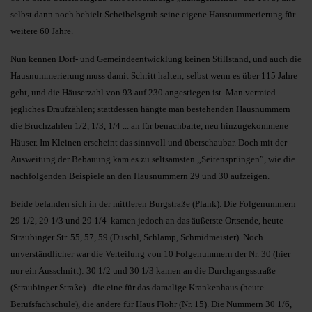
selbst dann noch behielt Scheibelsgrub seine eigene Hausnummerierung für
weitere 60 Jahre.
Nun kennen Dorf- und Gemeindeentwicklung keinen Stillstand, und auch die
Hausnummerierung muss damit Schritt halten; selbst wenn es über 115 Jahre
geht, und die Häuserzahl von 93 auf 230 angestiegen ist. Man vermied
jegliches Draufzählen; stattdessen hängte man bestehenden Hausnummern
die Bruchzahlen 1/2, 1/3, 1/4 ... an für benachbarte, neu hinzugekommene
Häuser. Im Kleinen erscheint das sinnvoll und überschaubar. Doch mit der
Ausweitung der Bebauung kam es zu seltsamsten „Seitensprüngen”, wie die
nachfolgenden Beispiele an den Hausnummern 29 und 30 aufzeigen.
Beide befanden sich in der mittleren Burgstraße (Plank). Die Folgenummern
29 1/2, 29 1/3 und 29 1/4 kamen jedoch an das äußerste Ortsende, heute
Straubinger Str. 55, 57, 59 (Duschl, Schlamp, Schmidmeister). Noch
unverständlicher war die Verteilung von 10 Folgenummern der Nr. 30 (hier
nur ein Ausschnitt): 30 1/2 und 30 1/3 kamen an die Durchgangsstraße
(Straubinger Straße) - die eine für das damalige Krankenhaus (heute
Berufsfachschule), die andere für Haus Flohr (Nr. 15). Die Nummern 30 1/6,