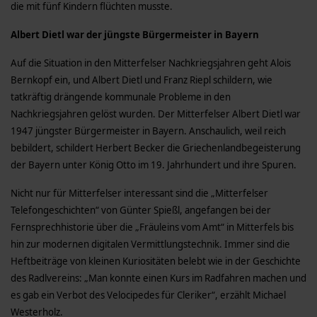
die mit fünf Kindern flüchten musste.
Albert Dietl war der jüngste Bürgermeister in Bayern
Auf die Situation in den Mitterfelser Nachkriegsjahren geht Alois
Bernkopf ein, und Albert Dietl und Franz Riepl schildern, wie
tatkräftig drängende kommunale Probleme in den
Nachkriegsjahren gelöst wurden. Der Mitterfelser Albert Dietl war
1947 jüngster Bürgermeister in Bayern. Anschaulich, weil reich
bebildert, schildert Herbert Becker die Griechenlandbegeisterung
der Bayern unter König Otto im 19. Jahrhundert und ihre Spuren.
Nicht nur für Mitterfelser interessant sind die „Mitterfelser
Telefongeschichten“ von Günter Spießl, angefangen bei der
Fernsprechhistorie über die „Fräuleins vom Amt“ in Mitterfels bis
hin zur modernen digitalen Vermittlungstechnik. Immer sind die
Heftbeiträge von kleinen Kuriositäten belebt wie in der Geschichte
des Radlvereins: „Man konnte einen Kurs im Radfahren machen und
es gab ein Verbot des Velocipedes für Cleriker“, erzählt Michael
Westerholz.