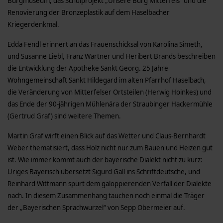
Burgmuseum, das Schulprojekt „Unsere Burg Mitterfels“ und die
Renovierung der Bronzeplastik auf dem Haselbacher
Kriegerdenkmal.
Edda Fendl erinnert an das Frauenschicksal von Karolina Simeth,
und Susanne Liebl, Franz Wartner und Heribert Brands beschreiben
die Entwicklung der Apotheke Sankt Georg. 25 Jahre
Wohngemeinschaft Sankt Hildegard im alten Pfarrhof Haselbach,
die Veränderung von Mitterfelser Ortsteilen (Herwig Hoinkes) und
das Ende der 90-jährigen Mühlenära der Straubinger Hackermühle
(Gertrud Graf) sind weitere Themen.
Martin Graf wirft einen Blick auf das Wetter und Claus-Bernhardt
Weber thematisiert, dass Holz nicht nur zum Bauen und Heizen gut
ist. Wie immer kommt auch der bayerische Dialekt nicht zu kurz:
Uriges Bayerisch übersetzt Sigurd Gall ins Schriftdeutsche, und
Reinhard Wittmann spürt dem galoppierenden Verfall der Dialekte
nach. In diesem Zusammenhang tauchen noch einmal die Träger
der „Bayerischen Sprachwurzel“ von Sepp Obermeier auf.