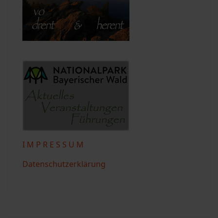
I M P R E S S U M
Datenschutzerklärung