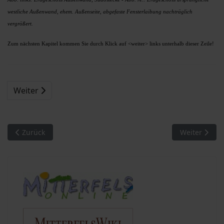
westliche Außenwand, ehem. Außenseite, abgefaste Fensterlaibung nachträglich
vergrößert.
Zum nächsten Kapitel kommen Sie durch Klick auf <weiter> links unterhalb dieser Zeile!
Weiter
Vorheriger Beitrag: Die Kettenreaktion
Nächster Bei
Zurück
Weiter