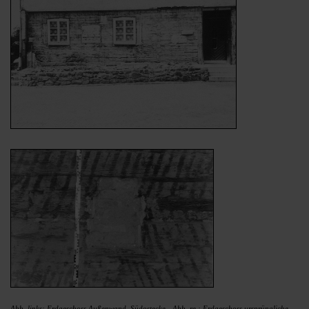
Abb. links: Erdgeschoss Außenwand, Südostecke - Abb. re.: Erdgeschoss ursprüngliche