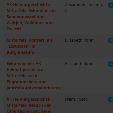
AK Heimatgeschichte
Zusammenstellung:
4
Mitterfels. Exkursion zur
ft
Sonderausstellung
Waltjen, Waldmuseum
Zwiesel
Mitterfels. Konzert mit
Elisabeth Röhn
5
„Exsultate“ im
Burgmuseum
Exkursion des AK
Elisabeth Röhn
6
Heimatgeschichte
Mitterfels nach
Pilgrammsberg und
Jahreshauptversammlung
AK Heimatgeschichte
Franz Tosch
4
Mitterfels. Besuch der
Öffentlichen Bücherei