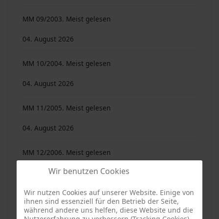
MM 09/2003. Meist gelesen
04. August 2026
MM 10/2004. Meist gelesen
04. August 2026
MM 11/2005. Meist gelesen
04. August 2026
MM 12/2006. Meist gelesen
Wir benutzen Cookies
04. August 2026
Wir nutzen Cookies auf unserer Website. Einige von
MM 29/2023 - Eine Publikation des AK
ihnen sind essenziell für den Betrieb der Seite,
während andere uns helfen, diese Website und die
Heimatgeschichte
Nutzererfahrung zu verbessern (Tracking Cookies).