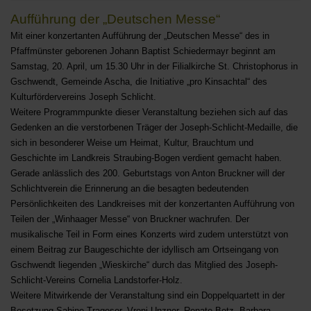
Aufführung der „Deutschen Messe“
Mit einer konzertanten Aufführung der „Deutschen Messe“ des in
Pfaffmünster geborenen Johann Baptist Schiedermayr beginnt am
Samstag, 20. April, um 15.30 Uhr in der Filialkirche St. Christophorus in
Gschwendt, Gemeinde Ascha, die Initiative „pro Kinsachtal“ des
Kulturfördervereins Joseph Schlicht.
Weitere Programmpunkte dieser Veranstaltung beziehen sich auf das
Gedenken an die verstorbenen Träger der Joseph-Schlicht-Medaille, die
sich in besonderer Weise um Heimat, Kultur, Brauchtum und
Geschichte im Landkreis Straubing-Bogen verdient gemacht haben.
Gerade anlässlich des 200. Geburtstags von Anton Bruckner will der
Schlichtverein die Erinnerung an die besagten bedeutenden
Persönlichkeiten des Landkreises mit der konzertanten Aufführung von
Teilen der „Winhaager Messe“ von Bruckner wachrufen. Der
musikalische Teil in Form eines Konzerts wird zudem unterstützt von
einem Beitrag zur Baugeschichte der idyllisch am Ortseingang von
Gschwendt liegenden „Wieskirche“ durch das Mitglied des Joseph-
Schlicht-Vereins Cornelia Landstorfer-Holz.
Weitere Mitwirkende der Veranstaltung sind ein Doppelquartett in der
Besetzung Sabine Trageser, Vroni Unzner, Renate Betz, Barbara