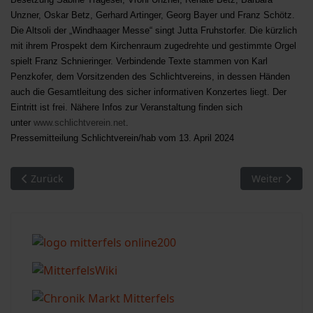
Unzner, Oskar Betz, Gerhard Artinger, Georg Bayer und Franz Schötz.
Die Altsoli der „Windhaager Messe“ singt Jutta Fruhstorfer. Die kürzlich
mit ihrem Prospekt dem Kirchenraum zugedrehte und gestimmte Orgel
spielt Franz Schnieringer. Verbindende Texte stammen von Karl
Penzkofer, dem Vorsitzenden des Schlichtvereins, in dessen Händen
auch die Gesamtleitung des sicher informativen Konzertes liegt. Der
Eintritt ist frei. Nähere Infos zur Veranstaltung finden sich
unter
www.schlichtverein.net
.
Pressemitteilung Schlichtverein/hab vom 13. April 2024
Vorheriger Beitrag: Initiative „pro Kinsachtal“ - Veranstaltun
Nächster Bei
Zurück
Weiter