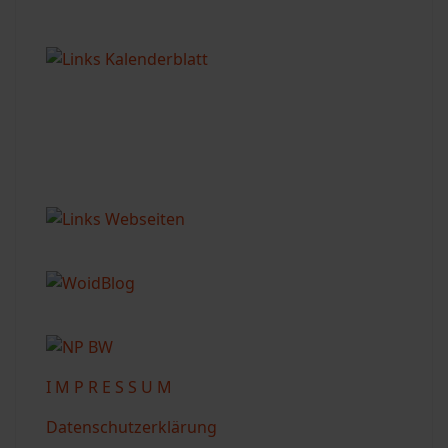
I M P R E S S U M
Datenschutzerklärung