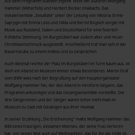
Auf dem Programm standen eigene Texte der Autoren Wolfgang
Hammer (Mitterfels) und Herbert Becker (Haibach). Das
Vokalensemble „Exsultate“ unter der Leitung von Viktoria Strele-
Saprygin mit Emma Loos und Hilda und Bernd Bogisch sorgte mit
Musik aus Russland, Italien und Deutschland für eine feierlich-
fröhliche Stimmung. Im Burgstüberl war zudem alter und neuer
Christbaumschmuck ausgestellt. Anschließend traf man sich in der
Bauernstube zu einem Imbiss und zu Gesprächen.
Auch diesmal reichte der Platz im Burgstüberl im Turm kaum aus, ist
doch ein Abend im Museum immer etwas Besonderes. Martin Graf
vom BWV wies nach der Begrüßung auf den Hauptorganisator
Wolfgang Hammer hin, der den Abend in Versform begann, das
Programm ankündigte und das Gesangsensemble vorstellte. Die
drei Sängerinnen und der Sänger waren schon mehrmals im
Museum zu Gast mit Gesängen aus ihrer Heimat.
In seiner Erzählung „Die Erscheinung“ malte Wolfgang Hammer das
Bild eines traurigen, einsamen Mannes, der seine Frau verloren
hat, von seiner Wut auch auf Weihnachten, das für ihn die Hölle ist,