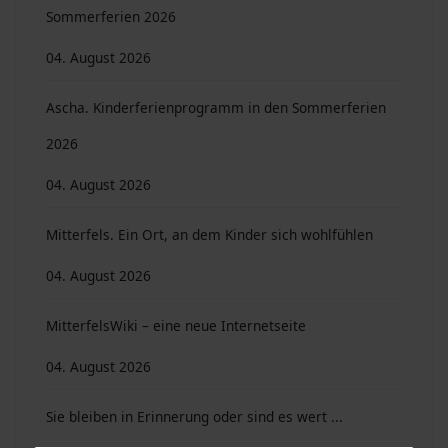
Sommerferien 2026
04. August 2026
Ascha. Kinderferienprogramm in den Sommerferien
2026
04. August 2026
Mitterfels. Ein Ort, an dem Kinder sich wohlfühlen
04. August 2026
MitterfelsWiki – eine neue Internetseite
04. August 2026
Sie bleiben in Erinnerung oder sind es wert ...