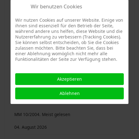
04. August 2026
Wir benutzen Cookies
Mitterfelser Magazin 16/2010. 40 Beiträge von 25
Wir nutzen Cookies auf unserer Website. Einige von
ihnen sind essenziell für den Betrieb der Seite,
Autoren …
während andere uns helfen, diese Website und die
Nutzererfahrung zu verbessern (Tracking Cookies).
04. August 2026
Sie können selbst entscheiden, ob Sie die Cookies
zulassen möchten. Bitte beachten Sie, dass bei
einer Ablehnung womöglich nicht mehr alle
16 Bände des Mitterfelser Magazins sind digitalisiert
Funktionalitäten der Seite zur Verfügung stehen.
04. August 2026
Akzeptieren
MM 09/2003. Meist gelesen
Ablehnen
04. August 2026
MM 10/2004. Meist gelesen
04. August 2026