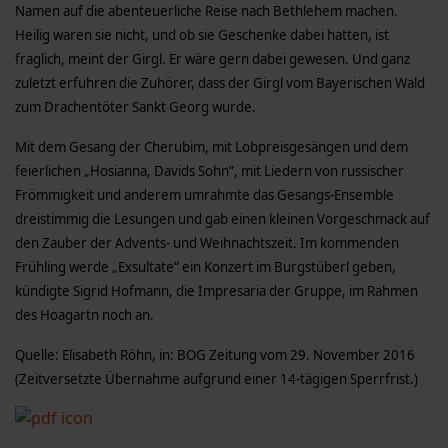
Namen auf die abenteuerliche Reise nach Bethlehem machen.
Heilig waren sie nicht, und ob sie Geschenke dabei hatten, ist
fraglich, meint der Girgl. Er wäre gern dabei gewesen. Und ganz
zuletzt erfuhren die Zuhörer, dass der Girgl vom Bayerischen Wald
zum Drachentöter Sankt Georg wurde.
Mit dem Gesang der Cherubim, mit Lobpreisgesängen und dem
feierlichen „Hosianna, Davids Sohn“, mit Liedern von russischer
Frömmigkeit und anderem umrahmte das Gesangs-Ensemble
dreistimmig die Lesungen und gab einen kleinen Vorgeschmack auf
den Zauber der Advents- und Weihnachtszeit. Im kommenden
Frühling werde „Exsultate“ ein Konzert im Burgstüberl geben,
kündigte Sigrid Hofmann, die Impresaria der Gruppe, im Rahmen
des Hoagartn noch an.
Quelle: Elisabeth Röhn, in: BOG Zeitung vom 29. November 2016
(Zeitversetzte Übernahme aufgrund einer 14-tägigen Sperrfrist.)