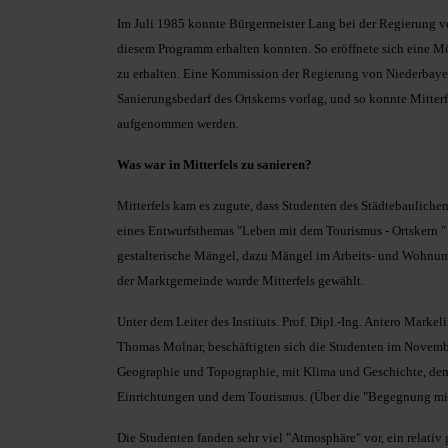
Im Juli 1985 konnte Bürgermeister Lang bei der Regierung vo
diesem Programm erhalten konnten. So eröffnete sich eine Mö
zu erhalten. Eine Kommission der Regierung von Niederbayer
Sanierungsbedarf des Ortskerns vorlag, und so konnte Mitt
aufgenommen werden.
Was war in Mitterfels zu sanieren?
Mitterfels kam es zugute, dass Studenten des Städtebaulichen
eines Entwurfsthemas "Leben mit dem Tourismus - Ortskern "
gestalterische Mängel, dazu Mängel im Arbeits- und Wohnum
der Marktgemeinde wurde Mitterfels gewählt.
Unter dem Leiter des Instituts. Prof. Dipl.-Ing. Antero Mar
Thomas Molnar, beschäftigten sich die Studenten im Novembe
Geographie und Topographie, mit Klima und Geschichte, dem O
Einrichtungen und dem Tourismus. (Über die "Begegnung mit 
Die Studenten fanden sehr viel "Atmosphäre" vor, ein relativ 