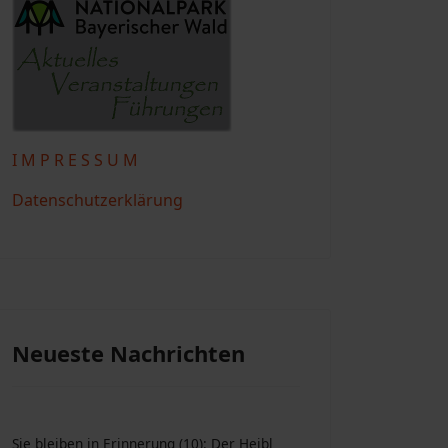
I M P R E S S U M
Datenschutzerklärung
Neueste Nachrichten
Sie bleiben in Erinnerung (10): Der Heibl