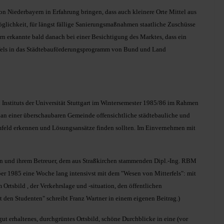
n Niederbayern in Erfahrung bringen, dass auch kleinere Orte Mittel aus
glichkeit, für längst fällige Sanierungsmaßnahmen staatliche Zuschüsse
n erkannte bald danach bei einer Besichtigung des Marktes, dass ein
erfels in das Städtebauförderungsprogramm von Bund und Land
 Instituts der Universität Stuttgart im Wintersemester 1985/86 im Rahmen
 an einer überschaubaren Gemeinde offensichtliche städtebauliche und
feld erkennen und Lösungsansätze finden sollten. Im Einvernehmen mit
kelin und ihrem Betreuer, dem aus Straßkirchen stammenden Dipl.-Ing. RBM
r 1985 eine Woche lang intensivst mit dem "Wesen von Mitterfels": mit
rtsbild , der Verkehrslage und -situation, den öffentlichen
den Studenten" schreibt Franz Wartner in einem eigenen Beitrag.)
gut erhaltenes, durchgrüntes Ortsbild, schöne Durchblicke in eine (vor