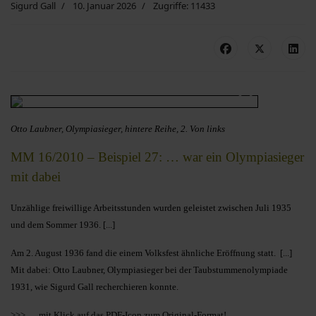
Sigurd Gall
10. Januar 2026
Zugriffe: 11433
Otto Laubner, Olympiasieger, hintere Reihe, 2. Von links
MM 16/2010 – Beispiel 27: … war ein Olympiasieger
mit dabei
Unzählige freiwillige Arbeitsstunden wurden geleistet zwischen Juli 1935
und dem Sommer 1936. [...]
Am
2. August 1936 fand die einem Volksfest ähnliche Eröffnung statt. [...]
Mit dabei: Otto Laubner, Olympiasieger bei der Taubstummenolympiade
1931, wie Sigurd Gall recherchieren konnte.
>>> … mit Klick auf das PDF-Icon zum Original-Format!