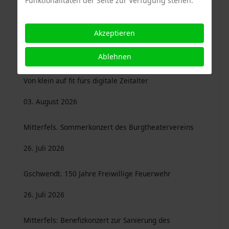
Funktionalitäten der Seite zur Verfügung stehen.
04. August 2026
Akzeptieren
Neues aus unseren Gemeinden: Sammelordner ...
04. August 2026
Ablehnen
Von klein auf fit fürs digitale Zeitalter
03. August 2026
Mitterfels. Sommerkonzert des Burgtheatervereins
26. Juli 2026
Gschwendt. 150 Jahre Freiwillige Feuerwehr
26. Juli 2026
Mitterfels: Benefizkonzert zur Sanierung des