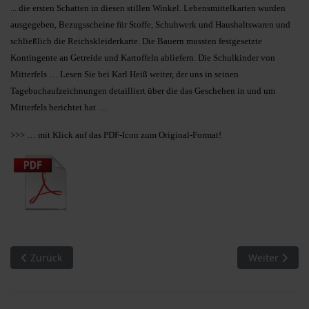
... die ersten Schatten in diesen stillen Winkel. Lebensmittelkarten wurden
ausgegeben, Bezugsscheine für Stoffe, Schuhwerk und Haushaltswaren und
schließlich die Reichskleiderkarte. Die Bauern mussten festgesetzte
Kontingente an Getreide und Kartoffeln abliefern. Die Schulkinder von
Mitterfels … Lesen Sie bei Karl Heiß weiter, der uns in seinen
Tagebuchaufzeichnungen detailliert über die das Geschehen in und um
Mitterfels berichtet hat …
>>> … mit Klick auf das PDF-Icon zum Original-Format!
Vorheriger Beitrag: MM 16/2010. Kriegsende in Mitterfels (3)
Nächster Beit
Zurück
Weiter