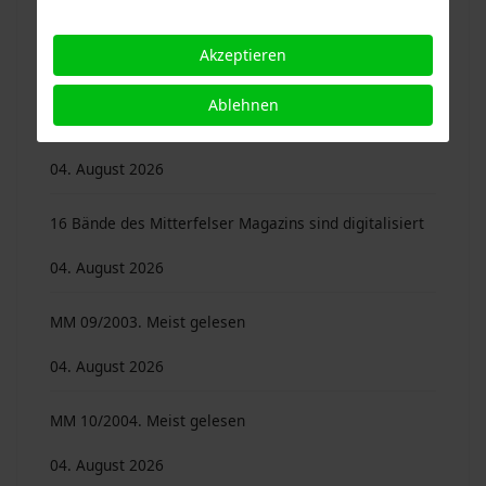
04. August 2026
Akzeptieren
Mitterfelser Magazin 16/2010. 40 Beiträge von 25
Ablehnen
Autoren …
04. August 2026
16 Bände des Mitterfelser Magazins sind digitalisiert
04. August 2026
MM 09/2003. Meist gelesen
04. August 2026
MM 10/2004. Meist gelesen
04. August 2026