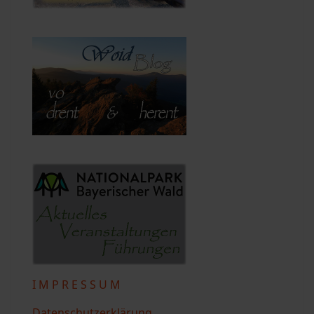
I M P R E S S U M
Datenschutzerklärung