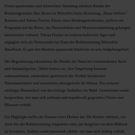
Einen spannenden und lehrreichen Vormittag erlebten Kinder der
Kindertagesstätte Don Bosco in Mitterfels beim Aktionstag „Natur erleben“.
Ramona und Tobias Fischer, Eltern eines Kindergartenkindes, stellten ein
Programm auf die Beine, das Naturerlebnis und Wissensvermittlung gelungen
miteinander verband. Tobias Fischer ist leidenschaftlicher Jäger und
engagiert sich als Vorsitzender im Team der Rehkitzrettung Mitterfels-
Haselbach. Er gab den Kindern spannende Einblicke in sein Aufgabengebiet.
Mit Begeisterung erkundeten die Kinder die Natur bei verschiedenen Such-
und Sammelspielen. Dabei lernten sie, ihre Umgebung bewusst
wahrzunehmen, entdeckten spielerisch die Vielfalt heimischer
Naturmaterialien und erweiterten altersgerecht ihr Wissen. Ein weiterer
wichtiger Bestandteil war das richtige Verhalten im Wald: Gemeinsam wurde
besprochen, wie man sich achtsam und respektvoll gegenüber Tieren und
Pflanzen verhält.
Ein Highlight stellte der Einsatz einer Drohne dar. Die Kinder erfuhren, wie
diese bei der Rehkitzrettung eingesetzt wird, um Jungtiere vor dem Mähtod
zu bewahren. Zudem wurde praxisnah erklärt, wie man sich richtig verhält,