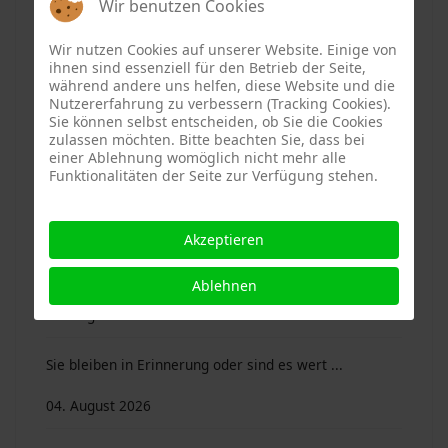
Wir benutzen Cookies
04. August 2026
Wir nutzen Cookies auf unserer Website. Einige von
Ascha. Kinderferienprogramm in den Sommerferien
ihnen sind essenziell für den Betrieb der Seite,
während andere uns helfen, diese Website und die
2026
Nutzererfahrung zu verbessern (Tracking Cookies).
Sie können selbst entscheiden, ob Sie die Cookies
04. August 2026
zulassen möchten. Bitte beachten Sie, dass bei
einer Ablehnung womöglich nicht mehr alle
Funktionalitäten der Seite zur Verfügung stehen.
Mitterfels. Ein Ort, an dem Kinder sich wohlfühlen
04. August 2026
Akzeptieren
MitterfelsWiki – eine neue Internetseite
Ablehnen
04. August 2026
Sie bleiben in Erinnerung oder sind es wert ...
04. August 2026