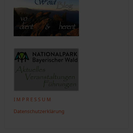
I M P R E S S U M
Datenschutzerklärung