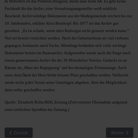
In Mitterfels ist das Problem dringend, meint man beim AK. Es gibt keine
Fachkraft für das Archiv, eine Verwaltungsangestellte weiß wirklich
Bescheid. Archivwürdige Dokumente aus der Marktgemeinde reichen bis ins
19. Jahrhundert, erklärte Alois Bernkopf. Bis 1977 sei das Archiv gut
geordnet. „Es ist schade, wenn altes Kulturgut nicht genutzt werden kann.“
Viel sei bereits vernichtet worden. Nach der Gebietsreform sei viel verloren
gegangen, bedauerte auch Fuchs. Allerdings befänden sich viele wichtige
Dokumente bereits im Staatsarchiv. Aufgeworfen wurde auch die Frage nach
einem gemeinsamen Archiv für die 30 Mitterfelser Vereine. Gedacht ist an
Räume im „Haus der Begegnung“ auf der ehemaligen Ferienanlage. Auch
unter dem Dach der Hien-Sölde könnte Platz geschaffen werden. Vielleicht
werde nicht jeder Verein seine Unterlagen abgeben. Aber die Möglichkeit
dazu sollte geschaffen werden.
Quelle: Elisabeth Röhn/BOG Zeitung (Zeitversetzte Übernahme aufgrund
einer zeitlichen Sperrfrist der Zeitung.)
Vorheriger Beitrag: Sprachwandel oder Sprachverhunzung?
Nächster Bei
Zurück
Weiter