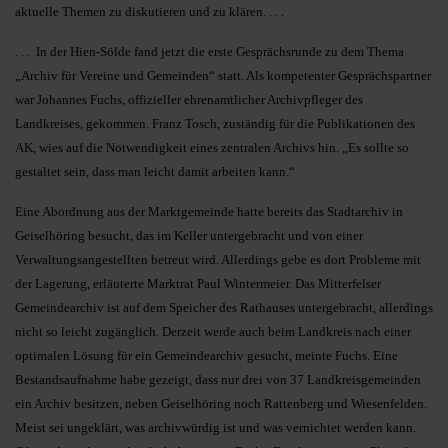
aktuelle Themen zu diskutieren und zu klären. . . .
. . . In der Hien-Sölde fand jetzt die erste Gesprächsrunde zu dem Thema
„Archiv für Vereine und Gemeinden“ statt. Als kompetenter Gesprächspartner
war Johannes Fuchs, offizieller ehrenamtlicher Archivpfleger des
Landkreises, gekommen. Franz Tosch, zuständig für die Publikationen des
AK, wies auf die Notwendigkeit eines zentralen Archivs hin. „Es sollte so
gestaltet sein, dass man leicht damit arbeiten kann.“
Eine Abordnung aus der Marktgemeinde hatte bereits das Stadtarchiv in
Geiselhöring besucht, das im Keller untergebracht und von einer
Verwaltungsangestellten betreut wird. Allerdings gebe es dort Probleme mit
der Lagerung, erläuterte Marktrat Paul Wintermeier. Das Mitterfelser
Gemeindearchiv ist auf dem Speicher des Rathauses untergebracht, allerdings
nicht so leicht zugänglich. Derzeit werde auch beim Landkreis nach einer
optimalen Lösung für ein Gemeindearchiv gesucht, meinte Fuchs. Eine
Bestandsaufnahme habe gezeigt, dass nur drei von 37 Landkreisgemeinden
ein Archiv besitzen, neben Geiselhöring noch Rattenberg und Wiesenfelden.
Meist sei ungeklärt, was archivwürdig ist und was vernichtet werden kann.