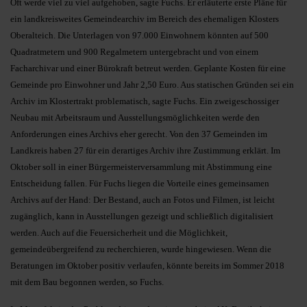
Oft werde viel zu viel aufgehoben, sagte Fuchs. Er erläuterte erste Pläne für
ein landkreisweites Gemeindearchiv im Bereich des ehemaligen Klosters
Oberalteich. Die Unterlagen von 97.000 Einwohnern könnten auf 500
Quadratmetern und 900 Regalmetern untergebracht und von einem
Facharchivar und einer Bürokraft betreut werden. Geplante Kosten für eine
Gemeinde pro Einwohner und Jahr 2,50 Euro. Aus statischen Gründen sei ein
Archiv im Klostertrakt problematisch, sagte Fuchs. Ein zweigeschossiger
Neubau mit Arbeitsraum und Ausstellungsmöglichkeiten werde den
Anforderungen eines Archivs eher gerecht. Von den 37 Gemeinden im
Landkreis haben 27 für ein derartiges Archiv ihre Zustimmung erklärt. Im
Oktober soll in einer Bürgermeisterversammlung mit Abstimmung eine
Entscheidung fallen. Für Fuchs liegen die Vorteile eines gemeinsamen
Archivs auf der Hand: Der Bestand, auch an Fotos und Filmen, ist leicht
zugänglich, kann in Ausstellungen gezeigt und schließlich digitalisiert
werden. Auch auf die Feuersicherheit und die Möglichkeit,
gemeindeübergreifend zu recherchieren, wurde hingewiesen. Wenn die
Beratungen im Oktober positiv verlaufen, könnte bereits im Sommer 2018
mit dem Bau begonnen werden, so Fuchs.