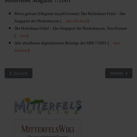
Mitterfelser Magazin 7/2001
Meist gelesen [Original im pdf-Format]: Der Holledauer Fidel – Das
Singspiel der Niederbayern [
… hier klicken!
]
Der Holledauer Fidel – Das Singspiel der Niederbayern, Text-Format
[
… hier
]
Alle abrufbaren digitalisierten Beiträge des MM 7/2001 [
… hier
klicken!
]
Vorheriger Beitrag: MM 06/2000. Meist gelesen
Nächster Bei
Zurück
Weiter