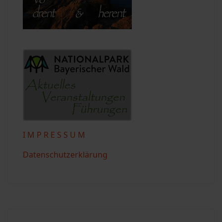
I M P R E S S U M
Datenschutzerklärung