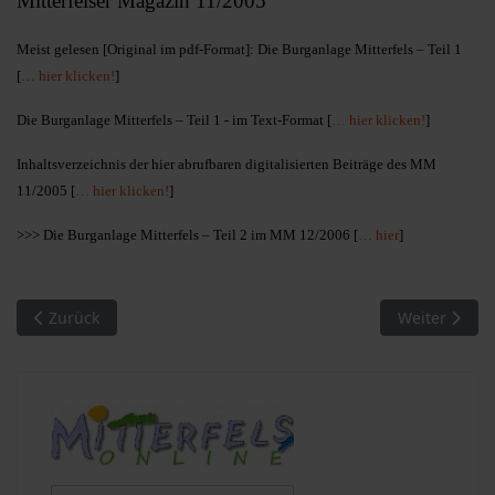
Mitterfelser Magazin 11/2005
Meist gelesen [Original im pdf-Format]: Die Burganlage Mitterfels – Teil 1
[
… hier klicken!
]
Die Burganlage Mitterfels – Teil 1 - im Text-Format [
… hier klicken!
]
Inhaltsverzeichnis der hier abrufbaren digitalisierten Beiträge des MM
11/2005 [
… hier klicken!
]
>>> Die Burganlage Mitterfels – Teil 2 im MM 12/2006 [
… hier
]
Vorheriger Beitrag: MM 10/2004. Meist gelesen
Nächster Bei
Zurück
Weiter