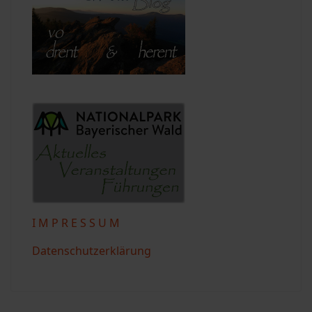
I M P R E S S U M
Datenschutzerklärung