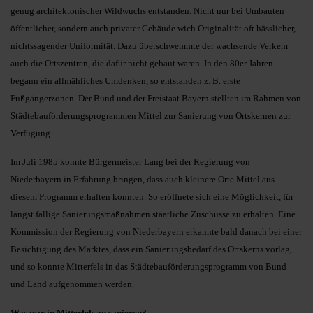
genug architektonischer Wildwuchs entstanden. Nicht nur bei Umbauten
öffentlicher, sondern auch privater Gebäude wich Originalität oft hässlicher,
nichtssagender Uniformität. Dazu überschwemmte der wachsende Verkehr
auch die Ortszentren, die dafür nicht gebaut waren. In den 80er Jahren
begann ein allmähliches Umdenken, so entstanden z. B. erste
Fußgängerzonen. Der Bund und der Freistaat Bayern stellten im Rahmen von
Städtebauförderungsprogrammen Mittel zur Sanierung von Ortskernen zur
Verfügung.
Im Juli 1985 konnte Bürgermeister Lang bei der Regierung von
Niederbayern in Erfahrung bringen, dass auch kleinere Orte Mittel aus
diesem Programm erhalten konnten. So eröffnete sich eine Möglichkeit, für
längst fällige Sanierungsmaßnahmen staatliche Zuschüsse zu erhalten. Eine
Kommission der Regierung von Niederbayern erkannte bald danach bei einer
Besichtigung des Marktes, dass ein Sanierungsbedarf des Ortskerns vorlag,
und so konnte Mitterfels in das Städtebauförderungsprogramm von Bund
und Land aufgenommen werden.
Was war in Mitterfels zu sanieren?