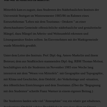
Mitterfels kam es zugute, dass Studenten des Städtebaulichen Instituts der
Universität Stuttgart im Wintersemester 1985/86 im Rahmen eines
Entwurfsthemas "Leben mit dem Tourismus - Ortskern " an einer
überschaubaren Gemeinde offensichtliche städtebauliche und gestalterische
Mängel, dazu Mängel im Arbeits- und Wohnumfeld erkennen und
Lösungsansätze finden sollten. Im Einvernehmen mit der Marktgemeinde
wurde Mitterfels gewählt.
Unter dem Leiter des Instituts. Prof. Dipl.-Ing. Antero Markelin und ihrem
Betreuer, dem aus Straßkirchen stammenden Dipl.-Ing. RBM Thomas Molnar,
beschäftigten sich die Studenten im November 1985 eine Woche lang
intensivst mit dem "Wesen von Mitterfels": mit Geographie und Topographie,
mit Klima und Geschichte, dem Ortsbild , der Verkehrslage und -situation,
den öffentlichen Einrichtungen und dem Tourismus. (Über die "Begegnung
mit den Studenten" schreibt Franz Wartner in einem eigenen Beitrag.)
Die Studenten fanden sehr viel "Atmosphäre" vor, ein relativ gut erhaltenes,
durchgrüntes Ortsbild, schöne Durchblicke in eine (vor allem im Osten)