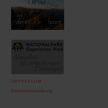
I M P R E S S U M
Datenschutzerklärung