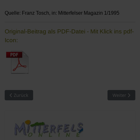
Quelle: Franz Tosch, in: Mitterfelser Magazin 1/1995
Original-Beitrag als PDF-Datei - Mit Klick ins pdf-
Icon:
Vorheriger Beitrag: Das alte Dorf im Wandel
Nächster Beit
Zurück
Weiter