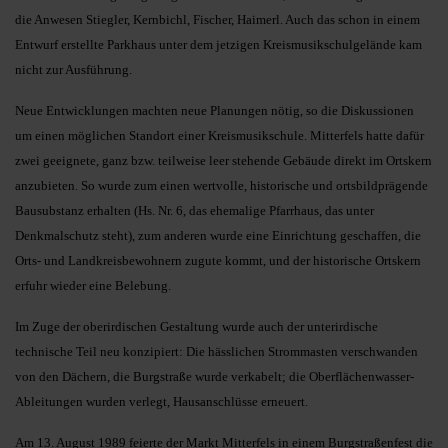
die Anwesen Stiegler, Kernbichl, Fischer, Haimerl. Auch das schon in einem
Entwurf erstellte Parkhaus unter dem jetzigen Kreismusikschulgelände kam
nicht zur Ausführung.
Neue Entwicklungen machten neue Planungen nötig, so die Diskussionen
um einen möglichen Standort einer Kreismusikschule. Mitterfels hatte dafür
zwei geeignete, ganz bzw. teilweise leer stehende Gebäude direkt im Ortskern
anzubieten. So wurde zum einen wertvolle, historische und ortsbildprägende
Bausubstanz erhalten (Hs. Nr. 6, das ehemalige Pfarrhaus, das unter
Denkmalschutz steht), zum anderen wurde eine Einrichtung geschaffen, die
Orts- und Landkreisbewohnern zugute kommt, und der historische Ortskern
erfuhr wieder eine Belebung.
Im Zuge der oberirdischen Gestaltung wurde auch der unterirdische
technische Teil neu konzipiert: Die hässlichen Strommasten verschwanden
von den Dächern, die Burgstraße wurde verkabelt; die Oberflächenwasser-
Ableitungen wurden verlegt, Hausanschlüsse erneuert.
Am 13. August 1989 feierte der Markt Mitterfels in einem Burgstraßenfest die