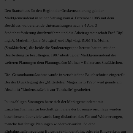
Den Startschuss für den Beginn der Ortskernsanierung gab der
Marktgemeinderat in seiner Sitzung vom 4. Dezember 1985 mit dem
Beschluss, vorbereitende Untersuchungen nach § 4 Abs. 3
Städtebauförderung durchzuführen und die Arbeitsgemeinschaft Prof. Dipl.-
Ing. A. Markelin (Univ. Stuttgart) und Dipl.-Ing. RBM Th. Molnar
(Straßkirchen), die beide die Studentengruppe betreut hatten, mit der
Bearbeitung zu beauftragen. 1987 übertrug der Marktgemeinderat die
weiteren Planungen dem Planungsbüro Molnar + Kulzer aus Straßkirchen.
Die- Gesamtbaumaßnahme wurde in verschiedene Bauabschnitte eingeteilt.
Bei der Drucklegung des „Mitterfelser Magazins 1/1995" wird gerade am
Abschnitt "Lindenstraße bis zur Turnhalle" gearbeitet.
In unzähligen Sitzungen hatte sich der Marktgemeinderat mit
Einzelmaßnahmen zu beschäftigen, viele der Lösungsvorschläge wurden
beschlossen, über viele wurde lang diskutiert, das Für und Wider erwogen,
manche fast fertige Planungen wieder verworfen: So eine
Einbahnstraßenregelung Burgstraße - In der Point, oder ein Ringverkehr um