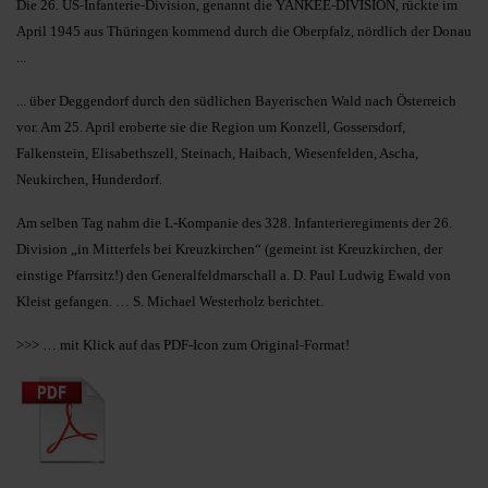
Die 26. US-Infanterie-Division, genannt die YANKEE-DIVISION, rückte im
April 1945 aus Thüringen kommend durch die Oberpfalz, nördlich der Donau
...
... über Deggendorf durch den südlichen Bayerischen Wald nach Österreich
vor. Am 25. April eroberte sie die Region um Konzell, Gossersdorf,
Falkenstein, Elisabethszell, Steinach, Haibach, Wiesenfelden, Ascha,
Neukirchen, Hunderdorf.
Am selben Tag nahm die L-Kompanie des 328. Infanterieregiments der 26.
Division „in Mitterfels bei Kreuzkirchen“ (gemeint ist Kreuzkirchen, der
einstige Pfarrsitz!) den Generalfeldmarschall a. D. Paul Ludwig Ewald von
Kleist gefangen. … S. Michael Westerholz berichtet.
>>> … mit Klick auf das PDF-Icon zum Original-Format!